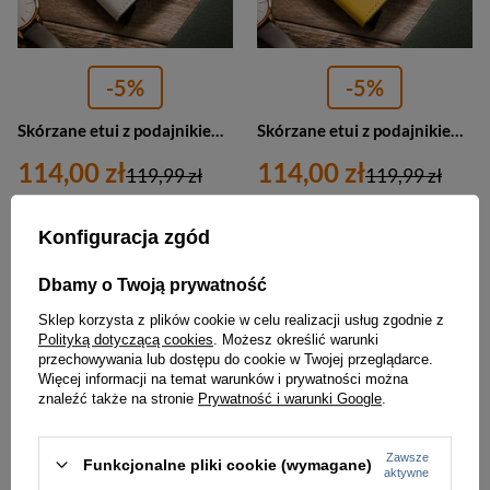
-5%
-5%
Skórzane etui z podajnikiem na karty i wizytówki białe Peterson PTN ES
Skórzane etui z podajnikiem na karty i wizytówki żółte Peterson PTN ES
114,00 zł
114,00 zł
119,99 zł
119,99 zł
Najniższa cena:
118,00 zł
Najniższa cena:
118,00 zł
Konfiguracja zgód
PROMOCJA
NOWOŚĆ
Dbamy o Twoją prywatność
Sklep korzysta z plików cookie w celu realizacji usług zgodnie z
Polityką dotyczącą cookies
. Możesz określić warunki
przechowywania lub dostępu do cookie w Twojej przeglądarce.
Więcej informacji na temat warunków i prywatności można
znaleźć także na stronie
Prywatność i warunki Google
.
Zawsze
Funkcjonalne pliki cookie (wymagane)
aktywne