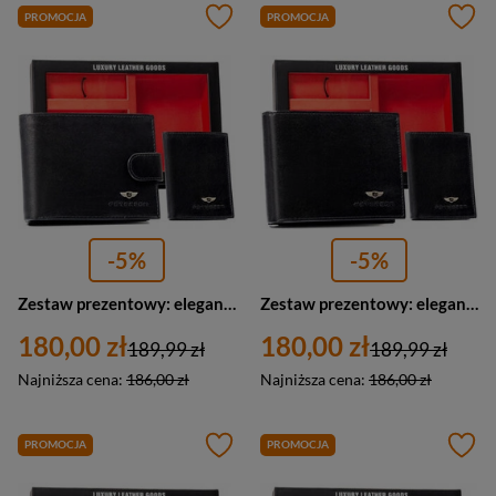
PROMOCJA
PROMOCJA
-5%
-5%
Zestaw prezentowy: elegancki skórzany portfel, etui na karty i brelok czarny - Peterson SET3-N992L-VT
Zestaw prezentowy: elegancki skórzany portfel, etui na karty czarny i brelok - Peterson SET3-N992-VT
180,00 zł
180,00 zł
189,99 zł
189,99 zł
Najniższa cena:
186,00 zł
Najniższa cena:
186,00 zł
PROMOCJA
PROMOCJA