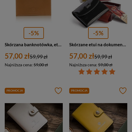
-5%
-5%
Skórzana banknotówka, etui na karty brązowe — Peterson CAW22722 C845
Skórzane etui na dokumenty i karty czarne lakierowane Peterson PTN BC-105-BL
57,00 zł
57,00 zł
59,99 zł
59,99 zł
Najniższa cena:
59,00 zł
Najniższa cena:
59,00 zł
PROMOCJA
PROMOCJA