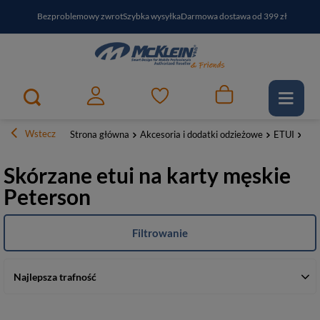
Bezproblemowy zwrot
Szybka wysyłka
Darmowa dostawa od 399 zł
PayPo - kup i zapłać za
30
dni
Zapisz się do newslettera i odbierz RABAT
Wstecz
Strona główna
Akcesoria i dodatki odzieżowe
ETUI
Na 
Skórzane etui na karty męskie
Peterson
Filtrowanie
Najlepsza trafność