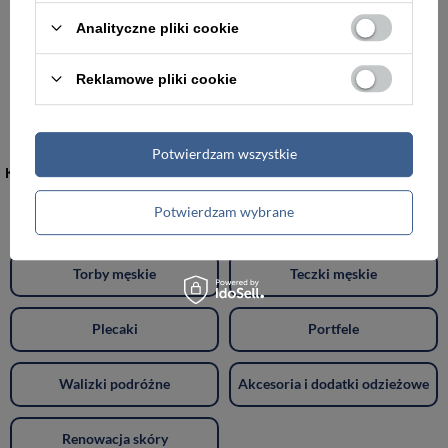
-5%
Analityczne pliki cookie
Etui z naturalnej skóry unisex Peterson CC-224 na karty i dokumenty małe czarne
Reklamowe pliki cookie
57,00 zł
59,99 zł
Najniższa cena:
57,00 zł
Potwierdzam wszystkie
KATEGORIE
Potwierdzam wybrane
Torebki damskie
Torby damskie
Torby męskie
Teczki męskie
Plecaki
Portfele
Walizki podróżne
Akcesoria i dodatki odzieżowe
Renowacja skóry