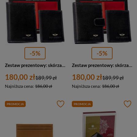
-5%
-5%
Zestaw prezentowy: skórzany portfel męski czarny, etui na karty i brelok - Peterson SET3-N4-VT
Zestaw prezentowy: skórzany portfel męski, etui na karty i brelok czarny - Peterson SET3-N4L-VT
180,00 zł
180,00 zł
189,99 zł
189,99 zł
Najniższa cena:
186,00 zł
Najniższa cena:
186,00 zł
PROMOCJA
PROMOCJA