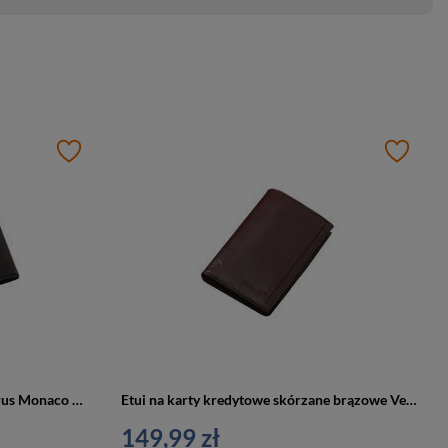
Etui na karty skórzane czarne Verus Monaco 13 BL
Etui na karty kredytowe skórzane brązowe Verus Monaco 133 BR
149,99 zł