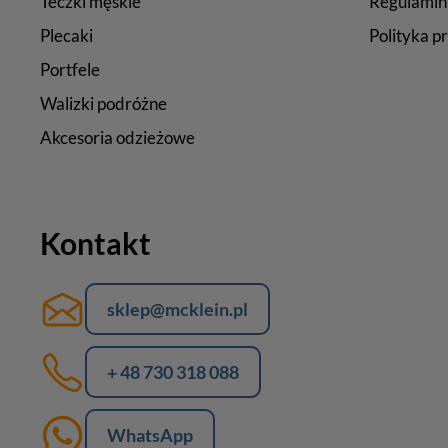
Teczki męskie
Regulamin
Plecaki
Polityka p
Portfele
Walizki podróżne
Akcesoria odzieżowe
Kontakt
sklep@mcklein.pl
+ 48 730 318 088
WhatsApp