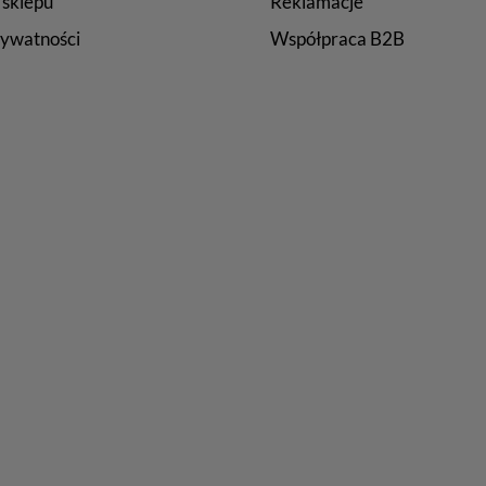
 sklepu
Reklamacje
rywatności
Współpraca B2B