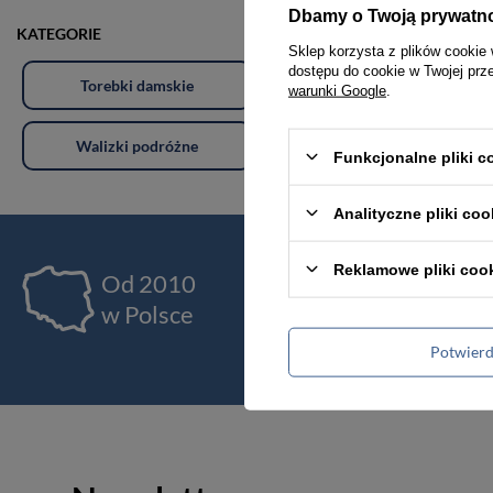
Dbamy o Twoją prywatn
KATEGORIE
Sklep korzysta z plików cookie 
dostępu do cookie w Twojej prz
Torebki damskie
Torby damskie
warunki Google
.
Walizki podróżne
Akcesoria i dodatki odzieżowe
Funkcjonalne pliki 
Analityczne pliki coo
Reklamowe pliki coo
Od 2010
Ja
w Polsce
pr
Potwier