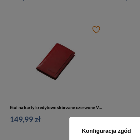
Etui na karty kredytowe skórzane czerwone Verus Monaco 133 RED
149,99 zł
Konfiguracja zgód