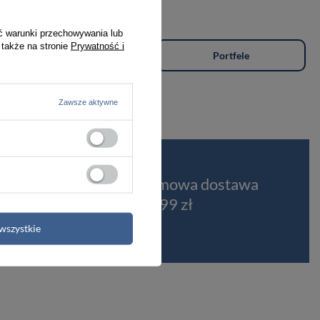
ć warunki przechowywania lub
 także na stronie
Prywatność i
Plecaki
Portfele
Zawsze aktywne
t
Darmowa dostawa
od 399 zł
wszystkie