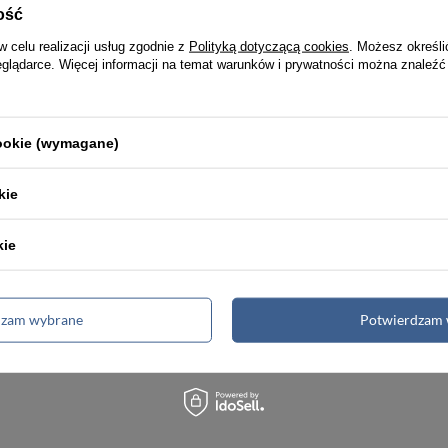
ość
w celu realizacji usług zgodnie z
Polityką dotyczącą cookies
. Możesz określi
eglądarce. Więcej informacji na temat warunków i prywatności można znaleźć
Torby męskie
Teczki męskie
Renowacja skóry
cookie (wymagane)
kie
kie
kość
Wysyłka nawe
emium
w 24h
dzam wybrane
Potwierdzam 