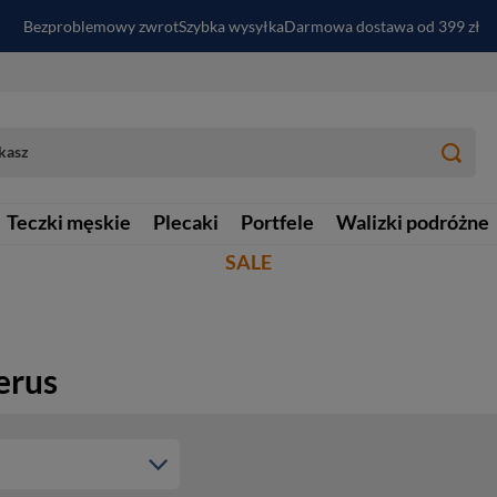
Bezproblemowy zwrot
Szybka wysyłka
Darmowa dostawa od 399 zł
PayPo - kup i zapłać za
30
dni
Zapisz się do newslettera i odbierz RABAT
Teczki męskie
Plecaki
Portfele
Walizki podróżne
SALE
erus