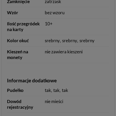
Zamknięcie
zatrzask
Wzór
bez wzoru
Ilość przegródek
10+
na karty
Kolor okuć
srebrny
srebrny
srebrny
Kieszeń na
nie zawiera kieszeni
monety
Informacje dodatkowe
Pudełko
tak
tak
tak
Dowód
nie mieści
rejestracyjny