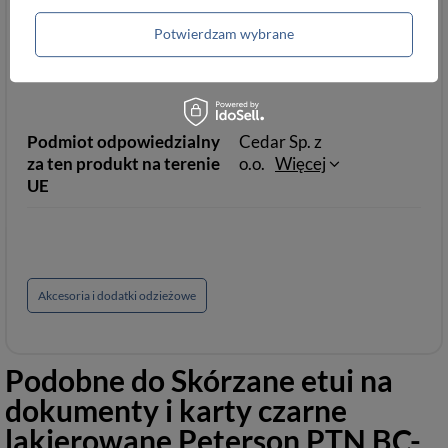
Parametry
Parametry bezpieczeństwa
Potwierdzam wybrane
bezpieczeństwa
Podmiot odpowiedzialny
Cedar Sp. z
za ten produkt na terenie
o.o.
Więcej
UE
Akcesoria i dodatki odzieżowe
Podobne do
Skórzane etui na
dokumenty i karty czarne
lakierowane Peterson PTN BC-