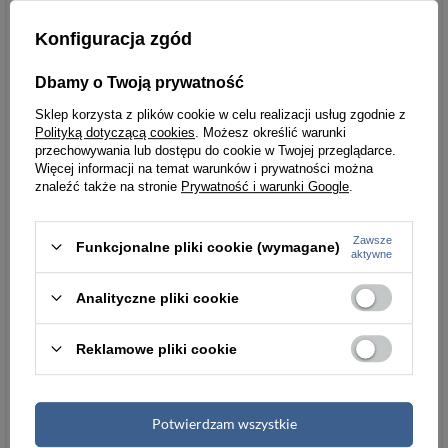
Konfiguracja zgód
Wymiary
Dbamy o Twoją prywatność
Wysokość
10,5 cm
Sklep korzysta z plików cookie w celu realizacji usług zgodnie z
Polityką dotyczącą cookies
. Możesz określić warunki
Szerokość
8,5 cm
przechowywania lub dostępu do cookie w Twojej przeglądarce.
Więcej informacji na temat warunków i prywatności można
Grubość
2 cm
znaleźć także na stronie
Prywatność i warunki Google
.
Tłumaczenia
eng
fre
rus
Zawsze
Funkcjonalne pliki cookie (wymagane)
aktywne
Wysokość [cm]
10,5 cm
10,5
Analityczne pliki cookie
Szerokość [cm]
8,5 cm
8,5
Kolor
czarny
Reklamowe pliki cookie
Wariant modelu
czarny
czarny
Potwierdzam wszystkie
Ochrona RFID
tak