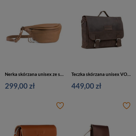
Nerka skórzana unisex ze skóry naturalnej VOOC EP19 crossbody camel brąz
Teczka skórzana unisex VOOC RDW12 listonoszka miejska A4 brązowa
299,00 zł
449,00 zł