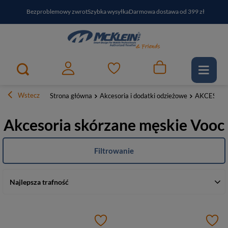
Bezproblemowy zwrot
Szybka wysyłka
Darmowa dostawa od 399 zł
PayPo - kup i zapłać za
30
dni
Zapisz się do newslettera i odbierz RABAT
Wstecz
Strona główna
Akcesoria i dodatki odzieżowe
AKCESORI
Akcesoria skórzane męskie Vooc
Filtrowanie
Najlepsza trafność