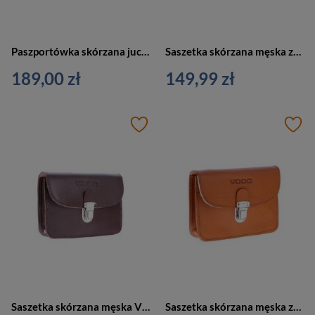
Paszportówka skórzana juchtowa unisex VOOC P19 saszetka na ramię do paska koniakowa
Saszetka skórzana męska ze skóry naturalnej juchtowej VOOC P11 nerka do paska naturalna
189,00 zł
149,99 zł
Saszetka skórzana męska VOOC P11 nerka do paska skóra juchtowa brązowa
Saszetka skórzana męska ze skóry naturalnej jucht VOOC P11 nerka do paska koniakowa