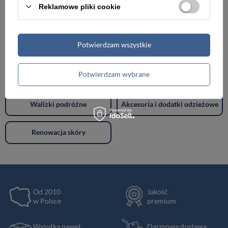
Reklamowe pliki cookie
Torebki damskie
Torby damskie
Potwierdzam wszystkie
Torby męskie
Teczki męskie
Potwierdzam wybrane
Plecaki
Portfele
Walizki podróżne
Akcesoria i dodatki odzieżowe
Renowacja skóry
Od 2010
Jakość
w Polsce
premium
Wysyłka nawet
Darmowa dostawa