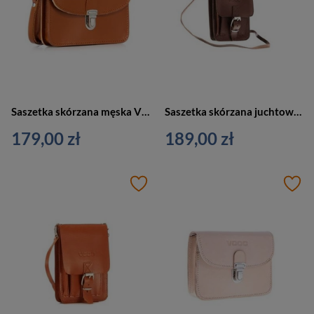
Saszetka skórzana męska VOOC P111 nerka do paska vintage juchtowa koniakowa
Saszetka skórzana juchtowa unisex VOOC P19 paszportówka na ramię mała brązowa
179,00 zł
189,00 zł