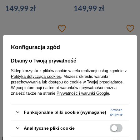
149,99 zł
149,99 zł
Konfiguracja zgód
Dbamy o Twoją prywatność
Sklep korzysta z plików cookie w celu realizacji usług zgodnie z
Polityką dotyczącą cookies
. Możesz określić warunki
przechowywania lub dostępu do cookie w Twojej przeglądarce.
Więcej informacji na temat warunków i prywatności można
znaleźć także na stronie
Prywatność i warunki Google
.
Etui na klucze ze skóry naturalnej unisex VOOC P10 vintage jucht naturalne
Paszportówka skórzana juchtowa unisex VOOC Vintage P19 saszetka na ramię czarna
Zawsze
Funkcjonalne pliki cookie (wymagane)
aktywne
59,99 zł
189,00 zł
Analityczne pliki cookie
KATEGORIE