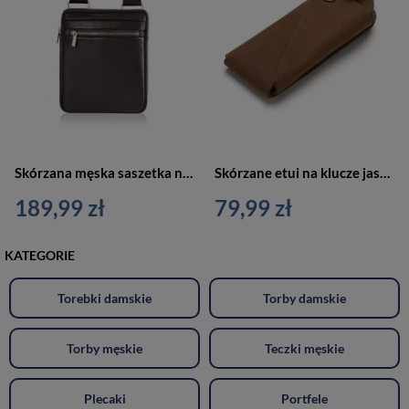
Skórzana męska saszetka na ramię brązowa - Brødrene G-02-BR
Skórzane etui na klucze jasnobrązowe brelok - Brodrene 103001-LIGHTBR
189,99 zł
79,99 zł
KATEGORIE
Torebki damskie
Torby damskie
Torby męskie
Teczki męskie
Plecaki
Portfele