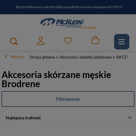
Bezproblemowy zwrot
Szybka wysyłka
Darmowa dostawa od 399 zł
PayPo - kup i zapłać za
30
dni
Zapisz się do newslettera i odbierz RABAT
Wstecz
Strona główna
Akcesoria i dodatki odzieżowe
AKCESORI
Akcesoria skórzane męskie
Brodrene
Filtrowanie
Najlepsza trafność