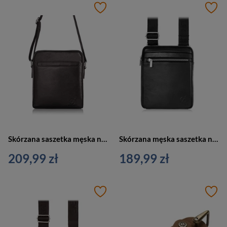
Skórzana saszetka męska na ramię brązowa - Brødrene G-01-BR
Skórzana męska saszetka na ramię czarna - Brødrene G-02-BL
209,99 zł
189,99 zł