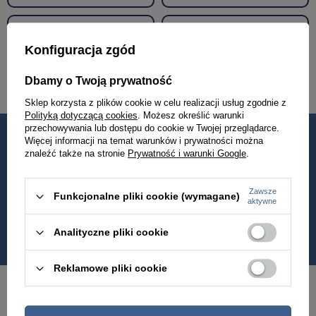
Walizki podróżne
Akcesoria i dodatki odzieżowe
Konfiguracja zgód
Renowacja skóry
Dbamy o Twoją prywatność
Sklep korzysta z plików cookie w celu realizacji usług zgodnie z
Polityką dotyczącą cookies
. Możesz określić warunki
przechowywania lub dostępu do cookie w Twojej przeglądarce.
Więcej informacji na temat warunków i prywatności można
Od 2010
Jakość
znaleźć także na stronie
Prywatność i warunki Google
.
w Polsce
premium
Zawsze
Funkcjonalne pliki cookie (wymagane)
Wysyłka nawet
Darmowa dostawa
aktywne
w 24h
od 399 zł
Analityczne pliki cookie
Reklamowe pliki cookie
Newsletter