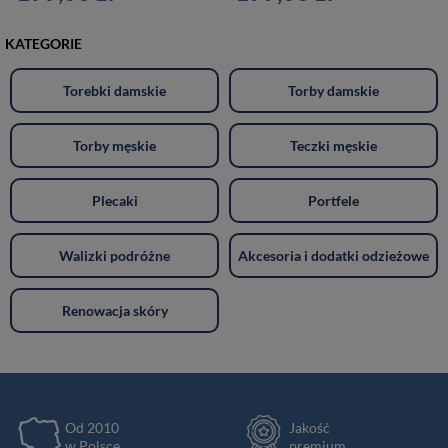
KATEGORIE
Torebki damskie
Torby damskie
Torby męskie
Teczki męskie
Plecaki
Portfele
Walizki podróżne
Akcesoria i dodatki odzieżowe
Renowacja skóry
Od 2010
Jakość
w Polsce
premium