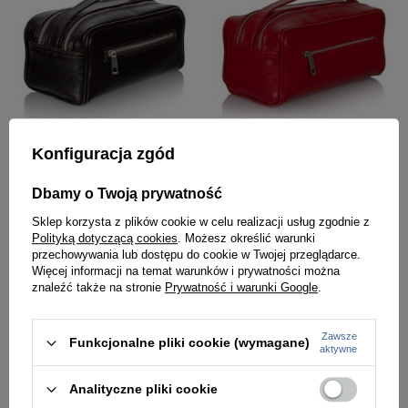
Konfiguracja zgód
Kosmetyczka ze skóry naturalnej unisex Tizano KM2 podróżna z rączką czekoladowa
Kosmetyczka ze skóry naturalnej unisex Tizano KM2 podróżna z rączką czerwona
Dbamy o Twoją prywatność
219,00 zł
219,00 zł
Sklep korzysta z plików cookie w celu realizacji usług zgodnie z
Polityką dotyczącą cookies
. Możesz określić warunki
przechowywania lub dostępu do cookie w Twojej przeglądarce.
Więcej informacji na temat warunków i prywatności można
znaleźć także na stronie
Prywatność i warunki Google
.
Zawsze
Funkcjonalne pliki cookie (wymagane)
aktywne
Analityczne pliki cookie