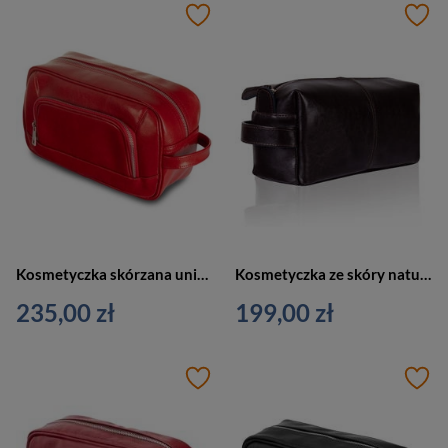
Kosmetyczka skórzana unisex Tizano KM4 podróżna z rączką czerwona
Kosmetyczka ze skóry naturalnej unisex Tizano KM1 podróżna z rączką ciemnobrązowa
235,00 zł
199,00 zł