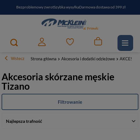
Bezproblemowy zwrot
Szybka wysyłka
Darmowa dostawa od 399 zł
PayPo - kup i zapłać za
30
dni
Zapisz się do newslettera i odbierz RABAT
Wstecz
Strona główna
Akcesoria i dodatki odzieżowe
AKCESORI
Akcesoria skórzane męskie
Tizano
Filtrowanie
Najlepsza trafność