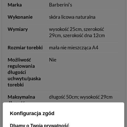
Marka
Barberini's
Wykonanie
skóra licowa naturalna
Wymiary
wysokość 25cm, szerokość
29cm, szerokość dna 12cm
Rozmiar torebki
mała nie mieszcząca A4
Możliwość
Nie
regulowania
długości
uchwytu/paska
torebki
Maksymalna
długość 50cm; wysokość 29cm
długość
uchwytu/paska
Konfiguracja zgód
Dodatkowy
Tak
Dbamy o Twoją prywatność