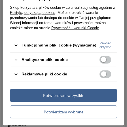
pasek
Sklep korzysta z plików cookie w celu realizacji usług zgodnie z
Maksymalna
długość 110cm, wysokość
Polityką dotyczącą cookies
. Możesz określić warunki
przechowywania lub dostępu do cookie w Twojej przeglądarce.
długość
60cm
Więcej informacji na temat warunków i prywatności można
dodatkowego
znaleźć także na stronie
Prywatność i warunki Google
.
paska na ramię
Wysokość
25
Zawsze
Funkcjonalne pliki cookie (wymagane)
aktywne
torebki w
centymetrach
Analityczne pliki cookie
Długość torebki
29
w centymetrach
Reklamowe pliki cookie
Szerokość dna
12
torebki w
Potwierdzam wszystkie
centymetrach
Waga
1450
Więcej
Potwierdzam wybrane
gabarytowa w
gramach