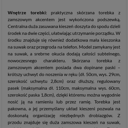
Wnętrze torebki:
praktyczna skórzana torebka z
zamszowym akcentem jest wykończona podszewką.
Centralna duża zasuwana kieszeń doszyta do spodu dzieli
środek na dwie części, ułatwiając utrzymanie porządku. W
środku znajduje się również dodatkowa mała kieszonka
na suwak oraz przegroda na telefon. Model zamykany jest
na suwak, a srebrne okucia dodają całości subtelnego,
nowoczesnego charakteru. Skórzana torebka z
zamszowym akcentem posiada dwa dopinane paski –
krótszy uchwyt do noszenia w ręku (dł. 50cm, wys. 29cm,
szerokość uchwytu 2,8cm) oraz
dłuższy, regulowany
pasek (maksymalna dł. 110cm, maksymalna wys. 60cm,
szerokość paska 1,8cm), dzięki któremu można wygodnie
nosić ją na ramieniu lub przez ramię. Torebka jest
pakowna, a jej przemyślany układ kieszeni pozwala na
doskonałą organizację niezbędnych drobiazgów. Z
przodu znajduje się duża zamszowa kieszeń na suwak,