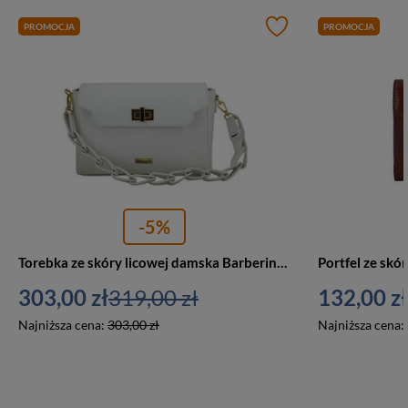
PROMOCJA
PROMOCJA
-5%
Torebka ze skóry licowej damska Barberini's 981-32 listonoszka wizytowa mała biała
303,00 zł
319,00 zł
132,00 zł
Najniższa cena:
303,00 zł
Najniższa cena: