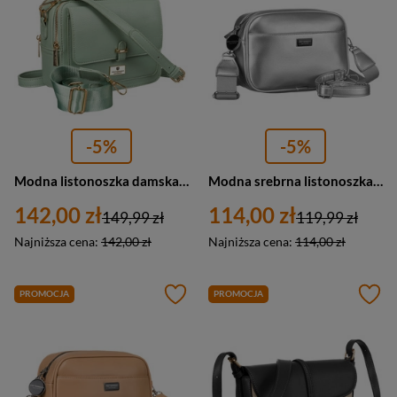
-5%
-5%
Modna listonoszka damska w zielonym kolorze wykonana ze skóry ekologicznej - Peterson
Modna srebrna listonoszka damska z szerokim i wąskim paskiem komplecie Peterson
142,00 zł
114,00 zł
149,99 zł
119,99 zł
Najniższa cena:
142,00 zł
Najniższa cena:
114,00 zł
PROMOCJA
PROMOCJA