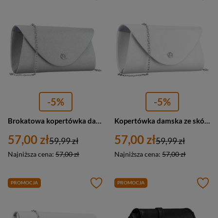
-5%
-5%
Brokatowa kopertówka damska z łańcuszkiem Rovicky R-XS029-2 mała srebrna
Kopertówka damska ze skóry ekologicznej na łańcuszku Rovicky R-XS029-1 mała srebrna
57,00 zł
57,00 zł
59,99 zł
59,99 zł
Najniższa cena:
57,00 zł
Najniższa cena:
57,00 zł
PROMOCJA
PROMOCJA