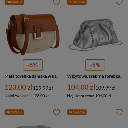
PROMOCJA
PROMOCJA
-5%
-5%
Mała torebka damska w kształcie podkówki w kolorach ecru i brązowym, zamykana klipsem magnetycznym - Peterson
Wizytowa, srebrna torebka damska ze skóry ekologicznej - Rovicky
123,00 zł
104,00 zł
129,99 zł
109,99 zł
Najniższa cena:
123,00 zł
Najniższa cena:
104,00 zł
PROMOCJA
PROMOCJA