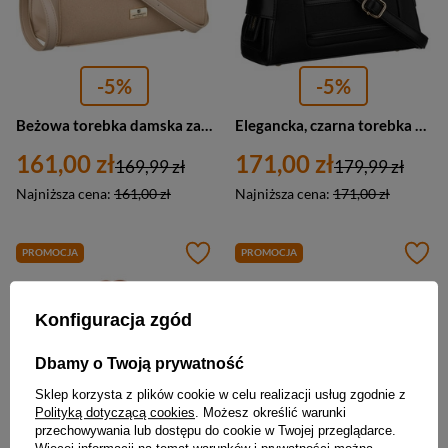
-5%
-5%
Beżowa torebka damska zamykana suwakiem i magnesem - Peterson
Elegancka, czarna torebka damska wykonana z materiału syntetycznego, zamykana suwakiem - Peterson
161,00 zł
171,00 zł
169,99 zł
179,99 zł
Najniższa cena:
161,00 zł
Najniższa cena:
171,00 zł
PROMOCJA
PROMOCJA
Konfiguracja zgód
Dbamy o Twoją prywatność
Sklep korzysta z plików cookie w celu realizacji usług zgodnie z
Polityką dotyczącą cookies
. Możesz określić warunki
przechowywania lub dostępu do cookie w Twojej przeglądarce.