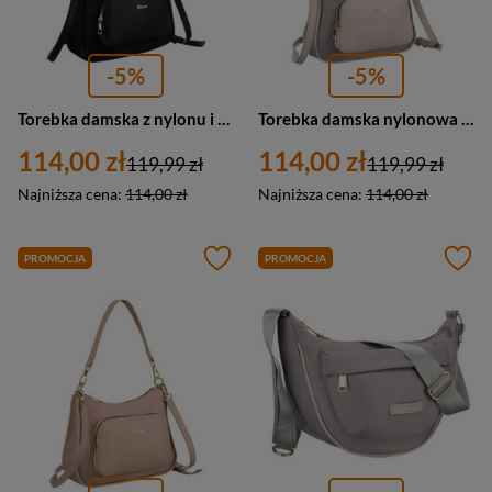
-5%
-5%
Torebka damska z nylonu i eko skóry listonoszka Peterson JN-16 mała czarna
Torebka damska nylonowa ze skóry ekologicznej listonoszka Peterson JN-16 mała szara
114,00 zł
114,00 zł
119,99 zł
119,99 zł
Najniższa cena:
114,00 zł
Najniższa cena:
114,00 zł
PROMOCJA
PROMOCJA