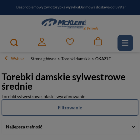
Bezproblemowy zwrot
Szybka wysyłka
Darmowa dostawa od 399 zł
PayPo - kup i zapłać za
30
dni
Zapisz się do newslettera i odbierz RABAT
Wstecz
Strona główna
Torebki damskie
OKAZJE
Torebki damskie sylwestrowe
średnie
Torebki sylwestrowe, blask i wyrafinowanie
Filtrowanie
Najlepsza trafność