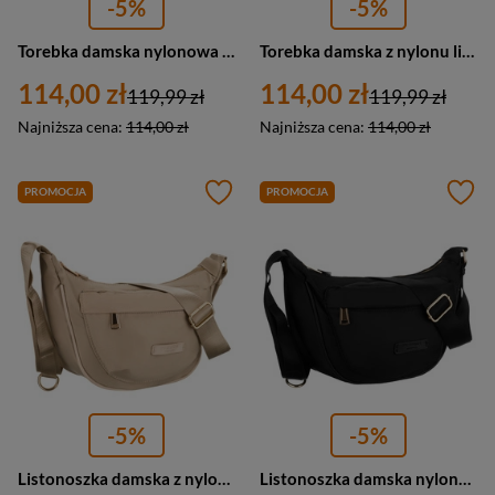
-5%
-5%
Torebka damska nylonowa listonoszka miejska Peterson JN-16 mała różowa
Torebka damska z nylonu listonoszka na regulowanym pasku Peterson JN-14 mała szara
114,00 zł
114,00 zł
119,99 zł
119,99 zł
Najniższa cena:
114,00 zł
Najniższa cena:
114,00 zł
PROMOCJA
PROMOCJA
-5%
-5%
Listonoszka damska z nylonu miejska Peterson JN-14 mała beżowa
Listonoszka damska nylonowa miejska na ramię Peterson JN-14 mała czarna