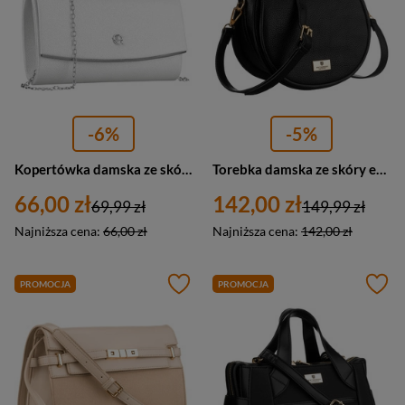
-6%
-5%
Kopertówka damska ze skóry ekologicznej na łańcuszku Rovicky R-XS028-1 mała srebrna
Torebka damska ze skóry ekologicznej listonoszka Peterson ALE-24 mała czarna
66,00 zł
142,00 zł
69,99 zł
149,99 zł
Najniższa cena:
66,00 zł
Najniższa cena:
142,00 zł
PROMOCJA
PROMOCJA