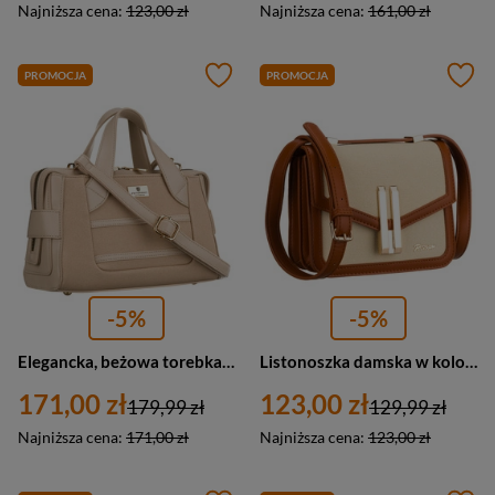
Najniższa cena:
123,00 zł
Najniższa cena:
161,00 zł
PROMOCJA
PROMOCJA
-5%
-5%
Elegancka, beżowa torebka damska wykonana z materiału syntetycznego, zamykana suwakiem - Peterson
Listonoszka damska w kolorach ecru i brązowym, dwukomorowa - Peterson
171,00 zł
123,00 zł
179,99 zł
129,99 zł
Najniższa cena:
171,00 zł
Najniższa cena:
123,00 zł