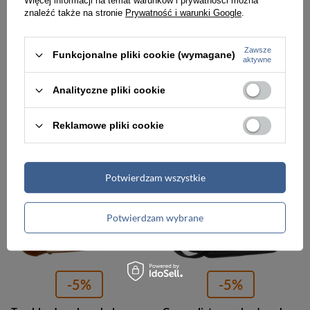
Więcej informacji na temat warunków i prywatności można
znaleźć także na stronie
Prywatność i warunki Google
.
-5%
-5%
Elegancka torebka damska w kolorach ecru i brązowym wykonana z materiału syntetycznego - Peterson
Beżowa listonoszka damska w kształcie podkówki zamykana klipsem magnetycznym - Peterson
Zawsze
Funkcjonalne pliki cookie (wymagane)
aktywne
171,00 zł
123,00 zł
179,99 zł
129,99 zł
Analityczne pliki cookie
Najniższa cena:
171,00 zł
Najniższa cena:
123,00 zł
Reklamowe pliki cookie
PROMOCJA
PROMOCJA
Potwierdzam wszystkie
Potwierdzam wybrane
-5%
-5%