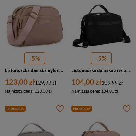
-5%
-5%
Listonoszka damska nylonowa miejska Peterson JN-15 mała różowa
Listonoszka damska z nylonu jednokomorowa Peterson JN-13 mała czarna z zamkiem
123,00 zł
104,00 zł
129,99 zł
109,99 zł
Najniższa cena:
123,00 zł
Najniższa cena:
104,00 zł
PROMOCJA
PROMOCJA