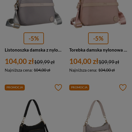
-5%
-5%
Listonoszka damska z nylonu miejska Peterson JN-13 mała szara zamykana suwakiem
Torebka damska nylonowa listonoszka miejska Peterson JN-13 mała różowa
104,00 zł
104,00 zł
109,99 zł
109,99 zł
Najniższa cena:
104,00 zł
Najniższa cena:
104,00 zł
PROMOCJA
PROMOCJA