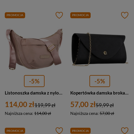
PROMOCJA
PROMOCJA
-5%
-5%
Listonoszka damska z nylonu miejska Peterson JN-14 mała różowa zamykana suwakiem
Kopertówka damska brokatowa wizytowa na łańcuszku Rovicky R-XS029-2 mała czarna
114,00 zł
57,00 zł
119,99 zł
59,99 zł
Najniższa cena:
114,00 zł
Najniższa cena:
57,00 zł
PROMOCJA
PROMOCJA