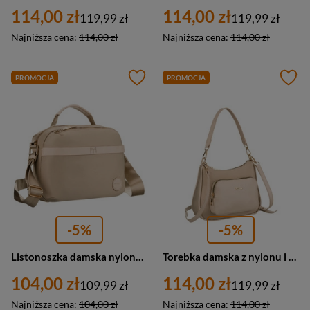
114,00 zł
114,00 zł
119,99 zł
119,99 zł
Najniższa cena:
114,00 zł
Najniższa cena:
114,00 zł
PROMOCJA
PROMOCJA
-5%
-5%
Listonoszka damska nylonowa jednokomorowa Peterson JN-13 mała beżowa z suwakiem
Torebka damska z nylonu i ze skóry ekologicznej listonoszka Peterson JN-16 mała beżowa
104,00 zł
114,00 zł
109,99 zł
119,99 zł
Najniższa cena:
104,00 zł
Najniższa cena:
114,00 zł