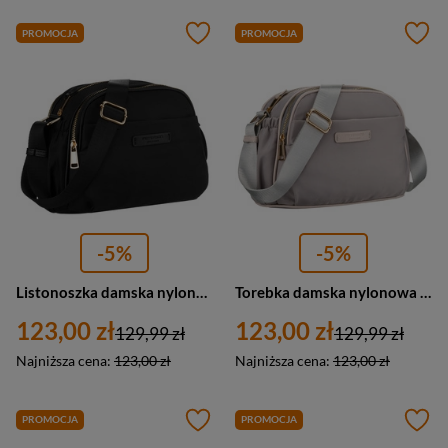
PROMOCJA
PROMOCJA
-5%
-5%
Listonoszka damska nylonowa miejska jednokomorowa Peterson JN-15 mała czarna
Torebka damska nylonowa listonoszka Peterson JN-15 mała szara
123,00 zł
123,00 zł
129,99 zł
129,99 zł
Najniższa cena:
123,00 zł
Najniższa cena:
123,00 zł
PROMOCJA
PROMOCJA