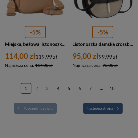
-5%
-5%
Miejska, beżowa listonoszka damska ze skóry ekologicznej w komplecie dwa paski na ramię crossbody Peterson
Listonoszka damska crossbody beżowo - czarna ze skóry naturalnej i płótna canvas Peterson
114,00 zł
95,00 zł
119,99 zł
99,99 zł
Najniższa cena:
114,00 zł
Najniższa cena:
95,00 zł
1
2
3
4
5
6
7
...
10
Poprzednia strona
Następna strona