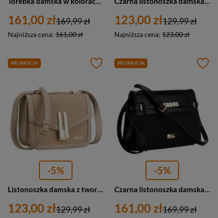
Torebka damska w kolorach ecru i brązowym, zamykana suwakiem i magnesem - Peterson
Czarna listonoszka damska z tworzywa sztucznego, zawieszona na regulowanym pasku - Peterson
161,00 zł
123,00 zł
169,99 zł
129,99 zł
Najniższa cena:
161,00 zł
Najniższa cena:
123,00 zł
PROMOCJA
PROMOCJA
-5%
-5%
Listonoszka damska z tworzywa sztucznego w beżowym kolorze zamykana klipsem magnetycznym - Peterson
Czarna listonoszka damska wyposażona w nóżki ochronne - Peterson
123,00 zł
161,00 zł
129,99 zł
169,99 zł