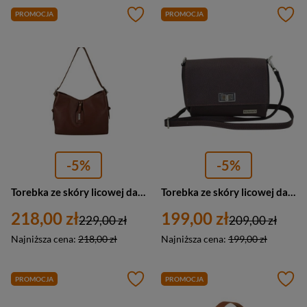
PROMOCJA
PROMOCJA
-5%
-5%
Torebka ze skóry licowej damska Barberini's 999-6 listonoszka mała brązowa
Torebka ze skóry licowej damska Barberini's 998-11 listonoszka mała ciemnobrązowa
218,00 zł
199,00 zł
229,00 zł
209,00 zł
Najniższa cena:
218,00 zł
Najniższa cena:
199,00 zł
PROMOCJA
PROMOCJA