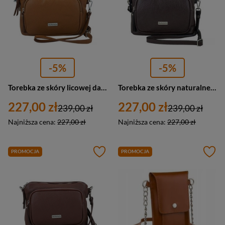
-5%
-5%
Torebka ze skóry licowej damska Barberini's 990-12 listonoszka mała jasnobrązowa
Torebka ze skóry naturalnej damska Barberini's 990-11 listonoszka mała ciemnobrązowa
227,00 zł
227,00 zł
239,00 zł
239,00 zł
Najniższa cena:
227,00 zł
Najniższa cena:
227,00 zł
PROMOCJA
PROMOCJA