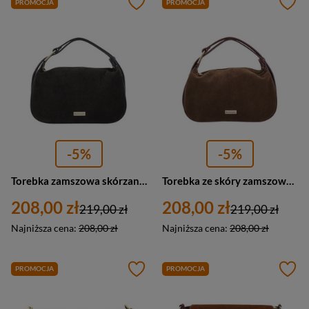
PROMOCJA
PROMOCJA
-5%
-5%
Torebka zamszowa skórzana damska Barberini's 1004-11 na ramię mała ciemnobrązowa
Torebka ze skóry zamszowej damska Barberini's 1004-6 na ramię mała brązowa
208,00 zł
208,00 zł
219,00 zł
219,00 zł
Najniższa cena:
208,00 zł
Najniższa cena:
208,00 zł
PROMOCJA
PROMOCJA