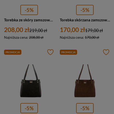
-5%
-5%
Torebka ze skóry zamszowej damska Barberini's 1001-6 listonoszka mała brązowa
Torebka skórzana zamszowa damska Barberini's 957-11 listonoszka mała ciemnobrązowa
208,00 zł
170,00 zł
219,00 zł
179,00 zł
Najniższa cena:
208,00 zł
Najniższa cena:
170,00 zł
PROMOCJA
PROMOCJA
-5%
-5%