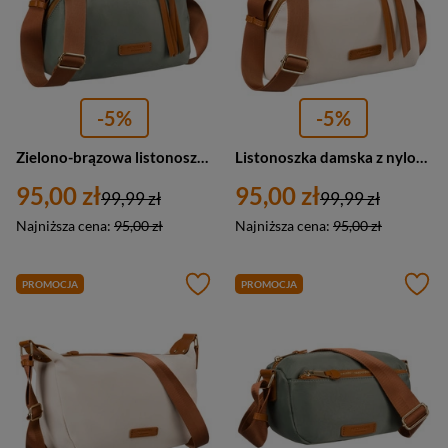
-5%
-5%
Zielono-brązowa listonoszka damska z nylonu i skóry ekologicznej - Peterson
Listonoszka damska z nylonu i skóry ekologicznej w beżowo-brązowym kolorze - Peterson
95,00 zł
95,00 zł
99,99 zł
99,99 zł
Najniższa cena:
95,00 zł
Najniższa cena:
95,00 zł
PROMOCJA
PROMOCJA