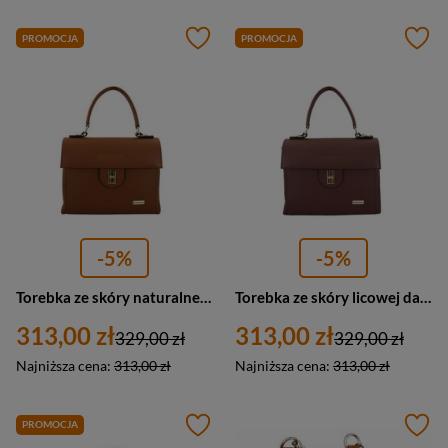
PROMOCJA
PROMOCJA
-5%
-5%
Torebka ze skóry naturalnej damska Barberini's 992-12 kuferek mały jasnobrązowy
Torebka ze skóry licowej damska Barberini's 992-6 kuferek mały brązowy
313,00 zł
313,00 zł
329,00 zł
329,00 zł
Najniższa cena:
313,00 zł
Najniższa cena:
313,00 zł
PROMOCJA