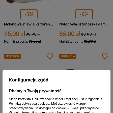
-5%
-6%
Nylonowa, niewielka torebka damska w brązowo-beżowym kolorze - Peterson
Nylonowa listonoszka damska w zielono-brązowym kolorze zawieszona na regulowanym pasku - Peterson
95,00 zł
85,00 zł
99,99 zł
89,99 zł
Najniższa cena:
95,00 zł
Najniższa cena:
85,00 zł
PROMOCJA
PROMOCJA
Konfiguracja zgód
Dbamy o Twoją prywatność
Sklep korzysta z plików cookie w celu realizacji usług zgodnie z
Polityką dotyczącą cookies
. Możesz określić warunki
przechowywania lub dostępu do cookie w Twojej przeglądarce.
-6%
-5%
Więcej informacji na temat warunków i prywatności można