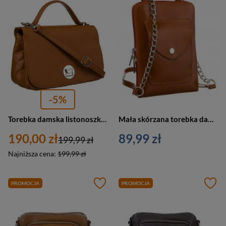
-5%
Torebka damska listonoszka crossbody z rączką brązowa camel - David Jones 6835-1
Mała skórzana torebka damska na łańcuszku brązowa - 4822-SB
190,00 zł
89,99 zł
199,99 zł
Najniższa cena:
199,99 zł
PROMOCJA
PROMOCJA