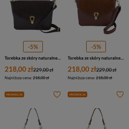
-5%
-5%
Torebka ze skóry naturalnej damska Barberini's 1000-11 listonoszka mała ciemnobrązowa
Torebka ze skóry naturalnej damska Barberini's 1000-6 listonoszka mała brązowa
218,00 zł
218,00 zł
229,00 zł
229,00 zł
Najniższa cena:
218,00 zł
Najniższa cena:
218,00 zł
PROMOCJA
PROMOCJA