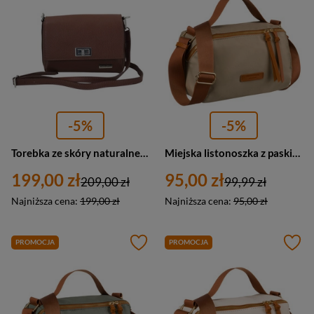
-5%
-5%
Torebka ze skóry naturalnej damska Barberini's 998-6 listonoszka mała brązowa
Miejska listonoszka z paskiem wykonana z nylonu i skóry ekologicznej w kolorach khaki i brązowym - Peterson
199,00 zł
95,00 zł
209,00 zł
99,99 zł
Najniższa cena:
199,00 zł
Najniższa cena:
95,00 zł
PROMOCJA
PROMOCJA