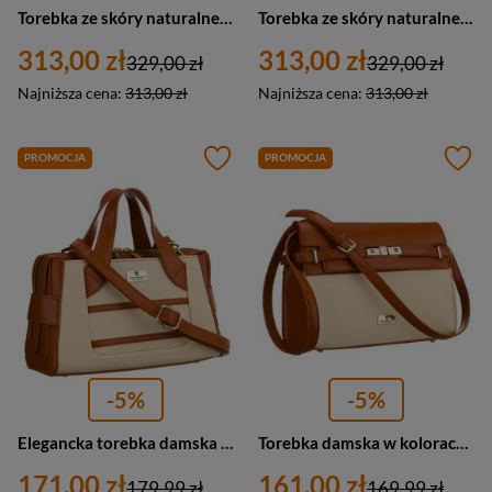
Torebka ze skóry naturalnej i zamszu damska Barberini's 1005-11 mała ciemnobrązowa
Torebka ze skóry naturalnej zamszowa damska Barberini's 1005-6 mała brązowa
313,00 zł
313,00 zł
329,00 zł
329,00 zł
Najniższa cena:
313,00 zł
Najniższa cena:
313,00 zł
PROMOCJA
PROMOCJA
-5%
-5%
Elegancka torebka damska w kolorach ecru i brązowym wykonana z materiału syntetycznego - Peterson
Torebka damska w kolorach ecru i brązowym, zamykana suwakiem i magnesem - Peterson
171,00 zł
161,00 zł
179,99 zł
169,99 zł