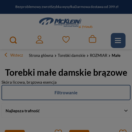
Bezproblemowy zwrot
Szybka wysyłka
Darmowa dostawa od 399 zł
PayPo - kup i zapłać za
30
dni
Zapisz się do newslettera i odbierz RABAT
Wstecz
Strona główna
Torebki damskie
ROZMIAR
Małe
Torebki małe damskie brązowe
Skóra licowa, brązowa esencja
Filtrowanie
Najlepsza trafność