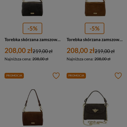
-5%
-5%
Torebka skórzana zamszowa damska Barberini's 1001-11 listonoszka mała ciemnobrązowa
Torebka skórzana zamszowa damska Barberini's 1001-12 listonoszka mała jasnobrązowa
208,00 zł
208,00 zł
219,00 zł
219,00 zł
Najniższa cena:
208,00 zł
Najniższa cena:
208,00 zł
PROMOCJA
PROMOCJA