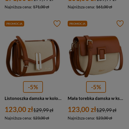
Najniższa cena:
171,00 zł
Najniższa cena:
161,00 zł
PROMOCJA
PROMOCJA
-5%
-5%
Listonoszka damska w kolorach ecru i brązowym, dwukomorowa - Peterson
Mała torebka damska w kształcie podkówki w kolorach ecru i brązowym, zamykana klipsem magnetycznym - Peterson
123,00 zł
123,00 zł
129,99 zł
129,99 zł
Najniższa cena:
123,00 zł
Najniższa cena:
123,00 zł