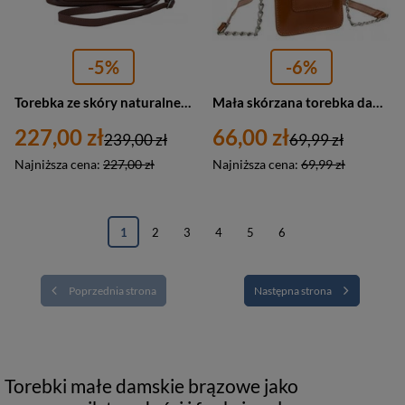
-5%
-6%
Torebka ze skóry naturalnej damska Barberini's 990-6 listonoszka mała brązowa
Mała skórzana torebka damska na łańcuszku brązowa listonoszka - 4U Cavaldi 1642-SB
227,00 zł
66,00 zł
239,00 zł
69,99 zł
Najniższa cena:
227,00 zł
Najniższa cena:
69,99 zł
1
2
3
4
5
6
Poprzednia strona
Następna strona
Torebki małe damskie brązowe jako