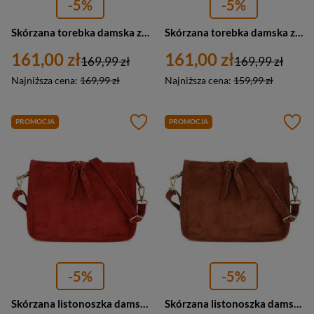
-5%
-5%
Skórzana torebka damska zamszowa z frędzlami pudrowy róż worek - W03
Skórzana torebka damska z frędzlami zamszowa granatowa worek - W03
161,00 zł
161,00 zł
169,99 zł
169,99 zł
Najniższa cena:
169,99 zł
Najniższa cena:
159,99 zł
PROMOCJA
PROMOCJA
-5%
-5%
Skórzana listonoszka damska zamszowa czerwona - Beltimore B64
Skórzana listonoszka damska zamszowa włoska skóra koniak Beltimore B64