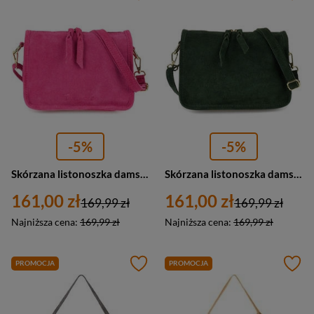
-5%
-5%
Skórzana listonoszka damska zamszowa włoska skóra różowa Beltimore B64
Skórzana listonoszka damska zamszowa włoska skóra zielona Beltimore B64
161,00 zł
161,00 zł
169,99 zł
169,99 zł
Najniższa cena:
169,99 zł
Najniższa cena:
169,99 zł
PROMOCJA
PROMOCJA