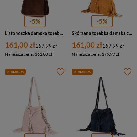
-5%
-5%
Listonoszka damska torebka skórzana zamszowa Beltimore B64 ciemny brąz
Skórzana torebka damska zamszowa z frędzlami camel worek - W03
161,00 zł
161,00 zł
169,99 zł
169,99 zł
Najniższa cena:
161,00 zł
Najniższa cena:
179,99 zł
PROMOCJA
PROMOCJA