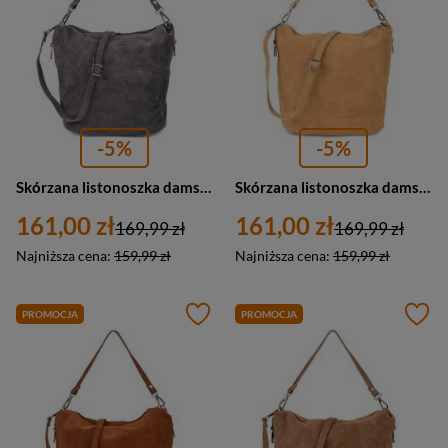
-5%
-5%
Skórzana listonoszka damska zamszowa na ramię szara Vera Pelle W17
Skórzana listonoszka damska zamszowa na ramię żółta Vera Pelle W17
161,00 zł
161,00 zł
169,99 zł
169,99 zł
Najniższa cena:
159,99 zł
Najniższa cena:
159,99 zł
PROMOCJA
PROMOCJA