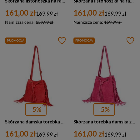
Skórzana listonoszka na ramię zamszowa czerwona Vera Pelle W17
Skórzana listonoszka na ramię zamszowa camel Vera Pelle W17
161,00 zł
161,00 zł
169,99 zł
169,99 zł
Najniższa cena:
159,99 zł
Najniższa cena:
159,99 zł
PROMOCJA
PROMOCJA
-5%
-5%
Skórzana damska torebka na ramię worek czerwona zamsz W03
Skórzana torebka damska z frędzlami zamszowa różowa worek - W03
161,00 zł
161,00 zł
169,99 zł
169,99 zł