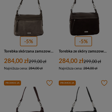
-5%
-5%
Torebka skórzana zamszowa damska Barberini's 1011-9 listonoszka średnia ciemnobeżowa
Torebka ze skóry zamszowa damska Barberini's 1011-11 listonoszka średnia ciemnobrązowa
284,00 zł
284,00 zł
299,00 zł
299,00 zł
Najniższa cena:
284,00 zł
Najniższa cena:
284,00 zł
PROMOCJA
PROMOCJA