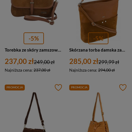
-5%
-5%
Torebka ze skóry zamszowej damska Barberini's 997-12 listonoszka średnia jasnobrązowa
Skórzana torba damska zamszowa shopper bag brązowy — Rovicky TWR-102 TAN
237,00 zł
285,00 zł
249,00 zł
299,99 zł
Najniższa cena:
237,00 zł
Najniższa cena:
294,00 zł
PROMOCJA
PROMOCJA