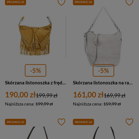
PROMOCJA
PROMOCJA
-5%
-5%
Skórzana listonoszka z frędzlami zamszowa musztardowa Vera Pelle X39
Skórzana listonoszka na ramię zamszowa jasnoszara Vera Pelle W17
190,00 zł
161,00 zł
199,99 zł
169,99 zł
Najniższa cena:
199,99 zł
Najniższa cena:
159,99 zł
PROMOCJA
PROMOCJA