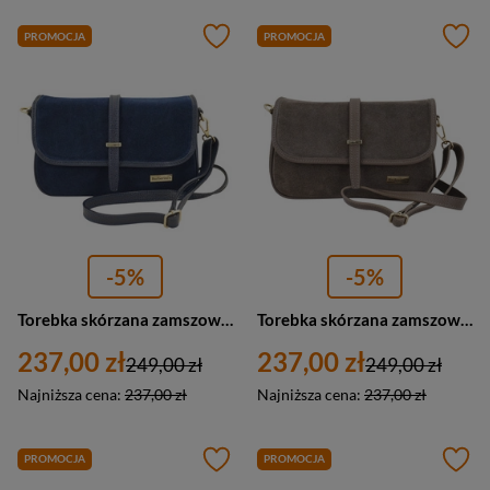
PROMOCJA
PROMOCJA
-5%
-5%
Torebka skórzana zamszowa damska Barberini's 997-4 listonoszka średnia granatowa
Torebka skórzana zamszowa damska Barberini's 997-9 listonoszka średnia ciemnobeżowa
237,00 zł
237,00 zł
249,00 zł
249,00 zł
Najniższa cena:
237,00 zł
Najniższa cena:
237,00 zł
PROMOCJA
PROMOCJA