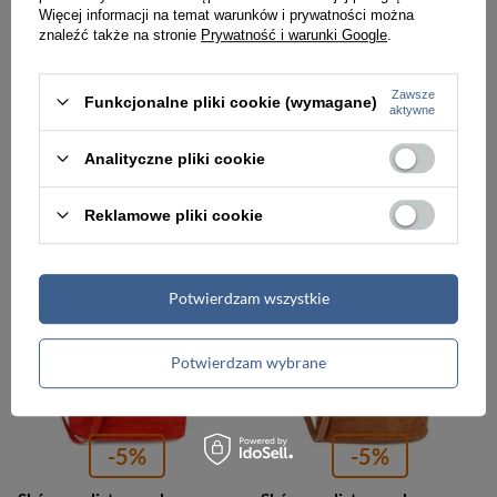
Więcej informacji na temat warunków i prywatności można
-5%
-5%
znaleźć także na stronie
Prywatność i warunki Google
.
Skórzana listonoszka damska zamszowa na ramię brązowa Vera Pelle W17
Skórzana listonoszka damska zamszowa na ramię czarna Vera Pelle W17
Zawsze
Funkcjonalne pliki cookie (wymagane)
161,00 zł
161,00 zł
aktywne
169,99 zł
169,99 zł
Najniższa cena:
159,99 zł
Najniższa cena:
159,99 zł
Analityczne pliki cookie
PROMOCJA
PROMOCJA
Reklamowe pliki cookie
Potwierdzam wszystkie
Potwierdzam wybrane
-5%
-5%