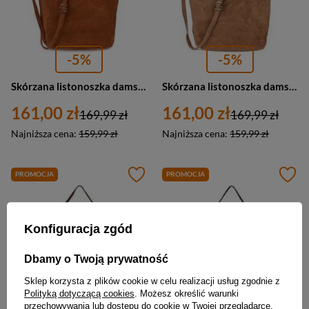
-5%
-5%
Skórzana listonoszka damska zamszowa na ramię koniak Vera Pelle W17
Skórzana listonoszka damska zamszowa na ramię beżowa Vera Pelle W17
161,00 zł
161,00 zł
169,99 zł
169,99 zł
Najniższa cena:
159,99 zł
Najniższa cena:
159,99 zł
PROMOCJA
PROMOCJA
Konfiguracja zgód
Dbamy o Twoją prywatność
Sklep korzysta z plików cookie w celu realizacji usług zgodnie z
Polityką dotyczącą cookies
. Możesz określić warunki
przechowywania lub dostępu do cookie w Twojej przeglądarce.