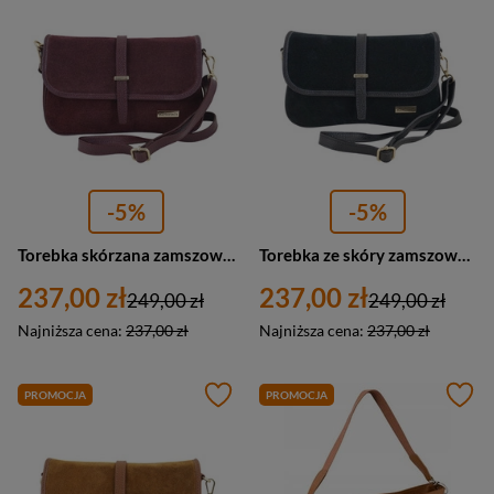
-5%
-5%
Torebka skórzana zamszowa damska Barberini's 997-5 listonoszka średnia bordowa
Torebka ze skóry zamszowej damska Barberini's 997-1 listonoszka średnia czarna
237,00 zł
237,00 zł
249,00 zł
249,00 zł
Najniższa cena:
237,00 zł
Najniższa cena:
237,00 zł
PROMOCJA
PROMOCJA