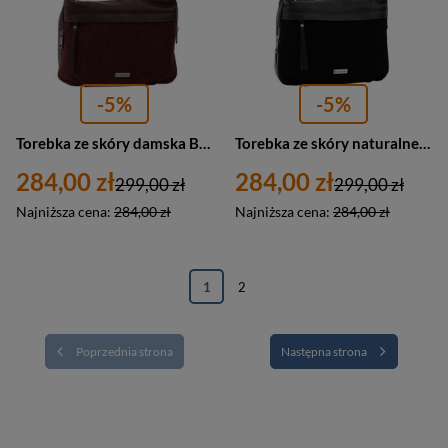
-5%
-5%
Torebka ze skóry damska Barberini's 1011-5 zamszowa listonoszka średnia bordowa
Torebka ze skóry naturalnej zamszowa damska Barberini's 1011-1 listonoszka średnia czarna
284,00 zł
284,00 zł
299,00 zł
299,00 zł
Najniższa cena:
284,00 zł
Najniższa cena:
284,00 zł
1
2
Poprzednia strona
Następna strona