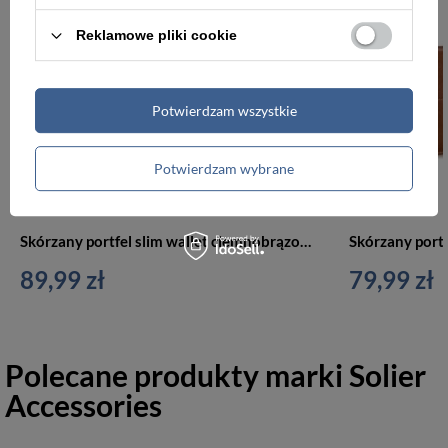
Reklamowe pliki cookie
Potwierdzam wszystkie
Potwierdzam wybrane
Skórzany portfel slim wallet ciemnobrązowy - SOLIER SW11
89,99 zł
79,99 zł
Polecane produkty marki
Solier
Accessories