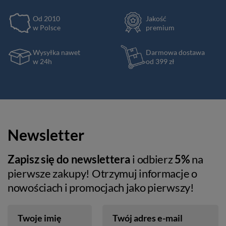
Od 2010
Jakość
w Polsce
premium
Wysyłka nawet
Darmowa dostawa
w 24h
od 399 zł
Newsletter
Zapisz się do newslettera
i odbierz
5%
na
pierwsze zakupy! Otrzymuj informacje o
nowościach i promocjach jako pierwszy!
Twoje imię
Twój adres e-mail