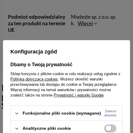
Podmiot odpowiedzialny
Modeste sp. z o.o. sp.
za ten produkt na terenie
k.
Więcej
UE
Konfiguracja zgód
Akcesoria i dodatki odzieżowe
Dbamy o Twoją prywatność
Sklep korzysta z plików cookie w celu realizacji usług zgodnie z
Polityką dotyczącą cookies
. Możesz określić warunki
Podobne do
Skórzane etui na
przechowywania lub dostępu do cookie w Twojej przeglądarce.
Więcej informacji na temat warunków i prywatności można
pióro długopisy czerwone -
znaleźć także na stronie
Prywatność i warunki Google
.
Solier SA14
Zawsze
Funkcjonalne pliki cookie (wymagane)
aktywne
Analityczne pliki cookie