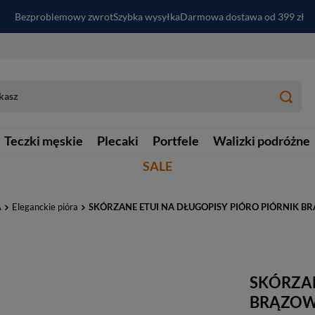
Bezproblemowy zwrot
Szybka wysyłka
Darmowa dostawa od 399 zł
PayPo - kup i zapłać za
30
dni
Zapisz się do newslettera i odbierz RABAT
Teczki męskie
Plecaki
Portfele
Walizki podróżne
SALE
A
Eleganckie pióra
SKÓRZANE ETUI NA DŁUGOPISY PIÓRO PIÓRNIK BR
SKÓRZAN
BRĄZOWY