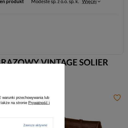
ten produkt
Modeste sp. z o.o. sp. k.
Więcej
BRĄZOWY VINTAGE SOLIER
ć warunki przechowywania lub
 także na stronie
Prywatność i
Zawsze aktywne