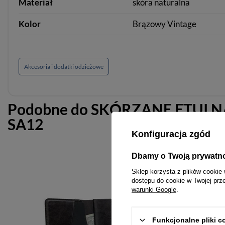
Materiał
skóra naturalna
Kolor
Brązowy Vintage
Akcesoria i dodatki odzieżowe
Podobne do
SKÓRZANE ETUI N
SA12
Konfiguracja zgód
Dbamy o Twoją prywatn
Sklep korzysta z plików cookie 
dostępu do cookie w Twojej prz
warunki Google
.
Funkcjonalne pliki 