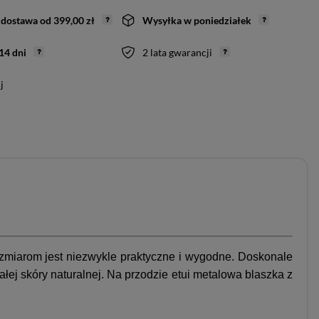
dostawa
od
399,00 zł
Wysyłka
w poniedziałek
14
dni
2 lata gwarancji
j
ozmiarom jest niezwykle praktyczne i wygodne. Doskonale
ej skóry naturalnej. Na przodzie etui metalowa blaszka z