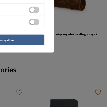
Skórzane etui na IPhone 12/13/14 czarne skóra węża - SA57
Skórzany piórnik wiązany etui na długopisy ciemnobrązowe - SA52
wszystkie
89,99 zł
sories