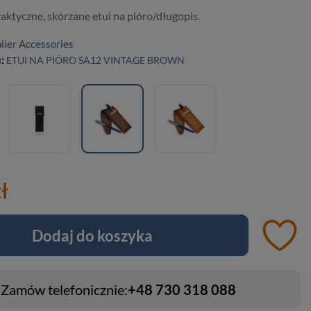
raktyczne, skórzane etui na pióro/długopis.
lier Accessories
u:
ETUI NA PIÓRO SA12 VINTAGE BROWN
ł
Dodaj do koszyka
Zamów telefonicznie:
+48 730 318 088