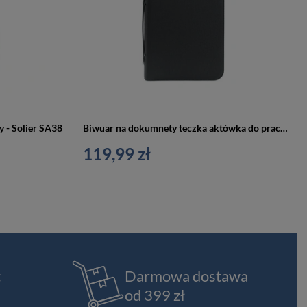
 - Solier SA38
Biwuar na dokumnety teczka aktówka do pracy czarna - ST08 BL
119,99 zł
t
Darmowa dostawa
od 399 zł