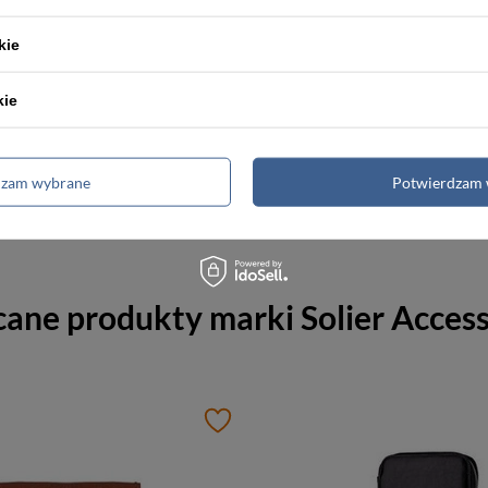
kie
kie
Skórzany biwuar organizer na dokumenty bordowy - Solier SA21
dzam wybrane
Potwierdzam 
ł
79,99 zł
cane produkty marki
Solier Acces