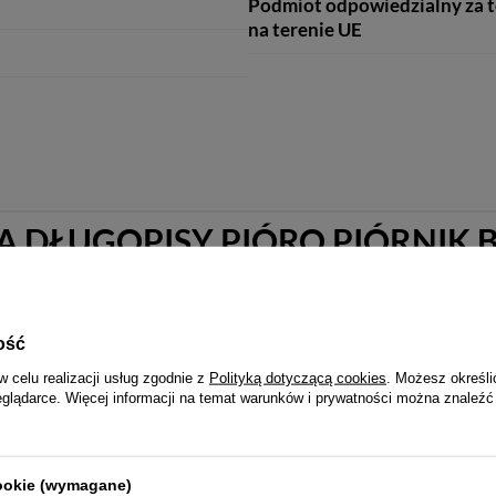
Podmiot odpowiedzialny za 
na terenie UE
A DŁUGOPISY PIÓRO PIÓRNIK 
ość
w celu realizacji usług zgodnie z
Polityką dotyczącą cookies
. Możesz określi
eglądarce. Więcej informacji na temat warunków i prywatności można znaleźć
cookie (wymagane)