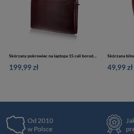
Skórzany pokrowiec na laptopa 15 cali borodwy - Solier SA24A
199,99 zł
49,99 zł
Od 2010
Ja
w Polsce
pr