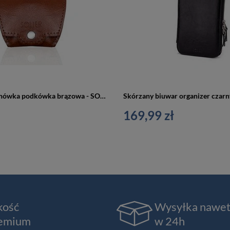
Skórzana bilonówka podkówka brązowa - SOLIER SA10
Skórzany biuwar organizer czarny
169,99 zł
kość
Wysyłka nawe
emium
w 24h