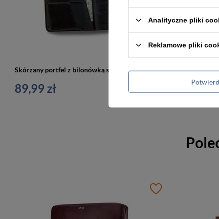
Analityczne pliki coo
Reklamowe pliki coo
Skórzany portfel z bilonówką slim wallet ciemny brąz - SOLIER SW15
Potwier
89,99 zł
149,99 z
Pole