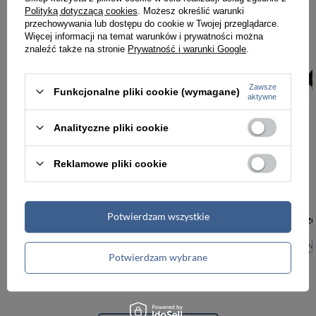
Polityką dotyczącą cookies
. Możesz określić warunki
przechowywania lub dostępu do cookie w Twojej przeglądarce.
Więcej informacji na temat warunków i prywatności można
PROMOCJA
NOWOŚĆ
znaleźć także na stronie
Prywatność i warunki Google
.
Zawsze
Funkcjonalne pliki cookie (wymagane)
aktywne
Analityczne pliki cookie
Reklamowe pliki cookie
-6%
Potwierdzam wszystkie
Portfel męski ze skóry naturalnej 4U Cavaldi mały brązowy
47,00 zł
49,99 zł
119,99 zł
Potwierdzam wybrane
Najniższa cena:
47,00 zł