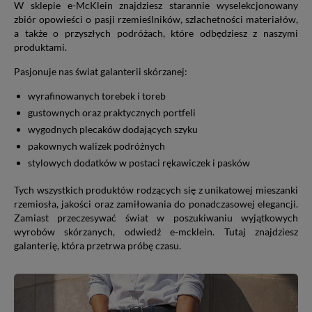
W sklepie e-McKlein znajdziesz starannie wyselekcjonowany
zbiór opowieści o pasji rzemieślników, szlachetności materiałów,
a także o przyszłych podróżach, które odbędziesz z naszymi
produktami.
Pasjonuje nas świat galanterii skórzanej:
wyrafinowanych torebek i toreb
gustownych oraz praktycznych portfeli
wygodnych plecaków dodających szyku
pakownych walizek podróżnych
stylowych dodatków w postaci rękawiczek i pasków
Tych wszystkich produktów rodzących się z unikatowej mieszanki
rzemiosła, jakości oraz zamiłowania do ponadczasowej elegancji.
Zamiast przeczesywać świat w poszukiwaniu wyjątkowych
wyrobów skórzanych, odwiedź e-mcklein. Tutaj znajdziesz
galanterię, która przetrwa próbę czasu.