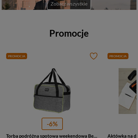
Zobacz wszystkie
Promocje
PROMOCJA
PROMOCJA
-6%
Torba podróżna spotowa weekendowa Bellugio GR-7801 materiałowa szara
Aktówka na do