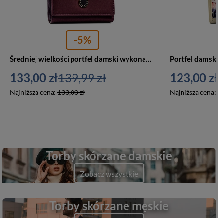
-5%
Średniej wielkości portfel damski wykonany ze skóry naturalnej i ekologicznej w fioletowym kolorze - Peterson
133,00 zł
139,99 zł
123,00 zł
Najniższa cena:
133,00 zł
Najniższa cena:
Torby skórzane damskie
Zobacz wszystkie
Torby skórzane męskie