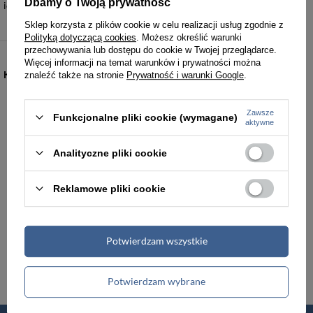
Dbamy o Twoją prywatność
ich pierwotnej estetyki podczas intensywnej eksploatacji.
Sklep korzysta z plików cookie w celu realizacji usług zgodnie z
Polityką dotyczącą cookies
. Możesz określić warunki
przechowywania lub dostępu do cookie w Twojej przeglądarce.
Więcej informacji na temat warunków i prywatności można
KATEGORIE
znaleźć także na stronie
Prywatność i warunki Google
.
Torebki damskie
Torby damskie
Zawsze
Funkcjonalne pliki cookie (wymagane)
aktywne
Torby męskie
Teczki męskie
Analityczne pliki cookie
Plecaki
Portfele
Reklamowe pliki cookie
Walizki podróżne
Akcesoria i dodatki odzieżowe
Potwierdzam wszystkie
Renowacja skóry
Potwierdzam wybrane