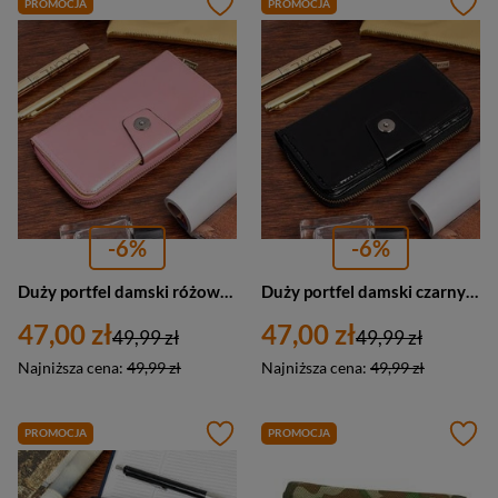
PROMOCJA
PROMOCJA
-6%
-6%
Duży portfel damski różowy na zamek kopertówka eko - Forever young E33
Duży portfel damski czarny na zamek kopertówka eko - Forever young E33
47,00 zł
47,00 zł
49,99 zł
49,99 zł
Najniższa cena:
49,99 zł
Najniższa cena:
49,99 zł
PROMOCJA
PROMOCJA