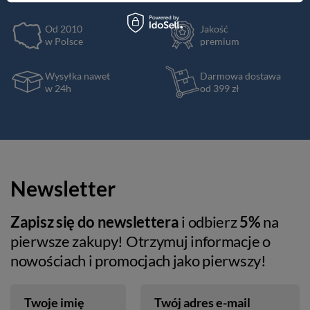
Od 2010
Jakość
w Polsce
premium
Wysyłka nawet
Darmowa dostawa
w 24h
od 399 zł
Newsletter
Zapisz się do newslettera
i odbierz
5%
na
pierwsze zakupy! Otrzymuj informacje o
nowościach i promocjach jako pierwszy!
Twoje imię
Twój adres e-mail