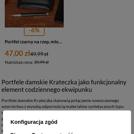
-6%
Portfel czarny na rzep, młodzieżowy Xtreme E25
47,00 zł
49,99 zł
Najniższa cena:
39,99 zł
Portfele damskie Krateczka jako funkcjonalny
element codziennego ekwipunku
Portfele damskie Krateczka stanowią połączenie nowoczesnego
wzornictwa z wysoką odpornością materiałów syntetycznych typu
eko. Te akcesoria pełnią funkcję kompaktowych organizerów na
gotówkę i dokumenty, sprawdzając się zarówno w roli klasycznego
Konfiguracja zgód
portfela, jak i poręcznej kopertówki. Wykorzystanie wytrzymałych
surowców zapewnia długowieczność produktów przy zachowaniu