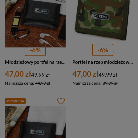
-6%
-6%
Młodzieżowy portfel na rzep czarny ze smyczką Xtreme E24
Portfel na rzep młodzieżowy moro Xtreme Moro E25
47,00 zł
47,00 zł
49,99 zł
49,99 zł
Najniższa cena:
44,99 zł
Najniższa cena:
39,99 zł
PROMOCJA