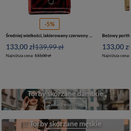
-5%
Średniej wielkości, lakierowany czerwony portfel damski wykonany ze skóry naturalnej i ekologicznej - Peterson
133,00 zł
139,99 zł
133,00 zł
Najniższa cena:
133,00 zł
Najniższa cena:
Torby skórzane damskie
Zobacz wszystkie
Torby skórzane męskie