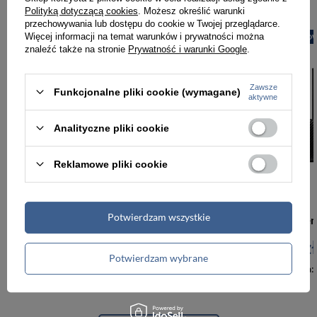
Polityką dotyczącą cookies
. Możesz określić warunki
przechowywania lub dostępu do cookie w Twojej przeglądarce.
Więcej informacji na temat warunków i prywatności można
PROMOCJA
NOWOŚĆ
PROMOCJA
NOW
znaleźć także na stronie
Prywatność i warunki Google
.
Zawsze
Funkcjonalne pliki cookie (wymagane)
aktywne
Analityczne pliki cookie
Reklamowe pliki cookie
-5%
Potwierdzam wszystkie
Zestaw prezentowy: skórzany portfel męski w czarnym kolorze z systemem RFID i pasek ze skóry naturalnej - Peterson
123,00 zł
129,99 zł
142,00 zł
Potwierdzam wybrane
Najniższa cena:
123,00 zł
Najniższa cena: