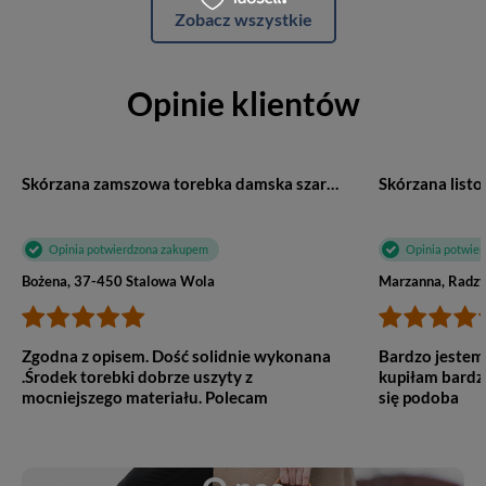
Zobacz wszystkie
Opinie klientów
Skórzana zamszowa torebka damska szara skóra croco Beltimore W13
Opinia potwierdzona zakupem
Opinia potwie
Bożena, 37-450 Stalowa Wola
Marzanna, Radzy
Zgodna z opisem. Dość solidnie wykonana
Bardzo jestem
.Środek torebki dobrze uszyty z
kupiłam bardzo
mocniejszego materiału. Polecam
się podoba