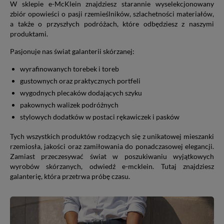
W sklepie e-McKlein znajdziesz starannie wyselekcjonowany
zbiór opowieści o pasji rzemieślników, szlachetności materiałów,
a także o przyszłych podróżach, które odbędziesz z naszymi
produktami.
Pasjonuje nas świat galanterii skórzanej:
wyrafinowanych torebek i toreb
gustownych oraz praktycznych portfeli
wygodnych plecaków dodających szyku
pakownych walizek podróżnych
stylowych dodatków w postaci rękawiczek i pasków
Tych wszystkich produktów rodzących się z unikatowej mieszanki
rzemiosła, jakości oraz zamiłowania do ponadczasowej elegancji.
Zamiast przeczesywać świat w poszukiwaniu wyjątkowych
wyrobów skórzanych, odwiedź e-mcklein. Tutaj znajdziesz
galanterię, która przetrwa próbę czasu.