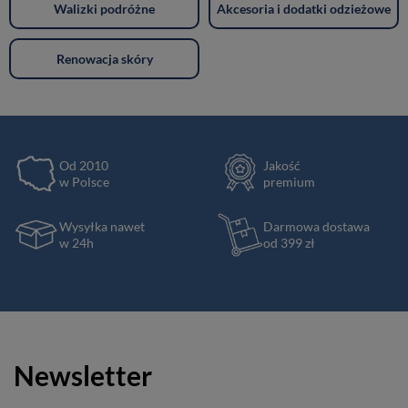
Walizki podróżne
Akcesoria i dodatki odzieżowe
Renowacja skóry
Od 2010
Jakość
w Polsce
premium
Wysyłka nawet
Darmowa dostawa
w 24h
od 399 zł
Newsletter