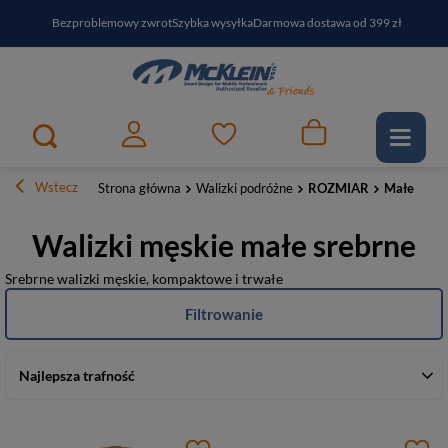
Bezproblemowy zwrot
Szybka wysyłka
Darmowa dostawa od 399 zł
PayPo - kup i zapłać za
30
dni
Zapisz się do newslettera i odbierz RABAT
Wstecz
Strona główna
Walizki podróżne
ROZMIAR
Małe
Walizki męskie małe srebrne
Srebrne walizki męskie, kompaktowe i trwałe
Filtrowanie
Najlepsza trafność