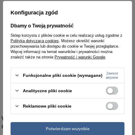
Konfiguracja zgód
Dbamy o Twoją prywatność
Sklep korzysta z plików cookie w celu realizacji usług zgodnie z
Polityką dotyczącą cookies
. Możesz określić warunki
przechowywania lub dostępu do cookie w Twojej przeglądarce.
Więcej informacji na temat warunków i prywatności można
znaleźć także na stronie
Prywatność i warunki Google
.
Zawsze
Funkcjonalne pliki cookie (wymagane)
aktywne
Walizka kabinowa twarda unisex Delsey Turenne Slim 55 cm srebrna
Analityczne pliki cookie
1 675,00 zł
Reklamowe pliki cookie
Walizki męskie małe srebrne jako standard
nowoczesnego bagażu kabinowego
Potwierdzam wszystkie