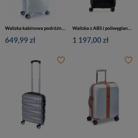
Walizka kabinowa podróżna mała srebrna 4 kółka - ELLE Alors
Walizka z ABS i poliwęglanu unisex Jeep JH001A kabinowa 55 cm srebrna
649,99 zł
1 197,00 zł