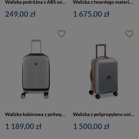
Walizka podróżna z ABS unisex Dielle 150 kabinowa mała srebrna
Walizka z twardego materiału unisex Delsey Promenade podróżna kabinowa srebrna
249,00 zł
1 675,00 zł
Walizka kabinowa z poliwęglanu unisex Delsey Titanium mała na 4 kołach srebrna
Walizka z polipropylenu unisex Delsey ST Tropez kabinowa mała 55 cm srebrna
1 189,00 zł
1 500,00 zł