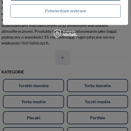
Walizki męskie małe srebrne wykonane z wysokiej klasy poliwęglanu
oraz wytrzymałego ABS stanowią podstawę bezpiecznego transportu
Potwierdzam wybrane
elektroniki i dokumentów podczas krótkich wyjazdów. Twarda
skorupa z polipropylenu skutecznie chroni zawartość przed
uszkodzeniami mechanicznymi oraz zmiennymi warunkami
atmosferycznymi. Produkty te znajdują zastosowanie jako bagaż
podręczny o wysokości 55 cm, spełniając rygorystyczne normy
większości linii lotniczych.
KATEGORIE
Torebki damskie
Torby damskie
Torby męskie
Teczki męskie
Plecaki
Portfele