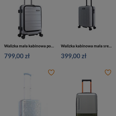
Walizka mała kabinowa podróżna srebrna - Discovery PATROL D003HA.49.23
Walizka kabinowa mała srebrna 4 kółka - Discovery REPTILE D004HA.49.23
799,00 zł
399,00 zł