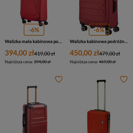
-6%
-6%
Walizka mała kabinowa podróżna czerwona 4 kółka - Travelite Chios 80047-10
Walizka kabinowa podróżna mała czerwona - Travelite Skaii 92647-12
394,00 zł
450,00 zł
419,00 zł
479,00 zł
Najniższa cena:
394,00 zł
Najniższa cena:
469,00 zł