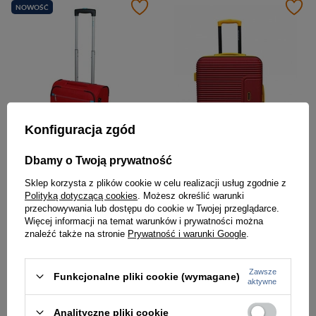
NOWOŚĆ
Konfiguracja zgód
Dbamy o Twoją prywatność
Sklep korzysta z plików cookie w celu realizacji usług zgodnie z
Walizka kabinowa z poliestru unisex Dielle 350 twarda na 4 kółkach czerwona
Walizka podróżna kabinowa twarda burgundowa - Vip Collection Madryt I 20
Polityką dotyczącą cookies
. Możesz określić warunki
przechowywania lub dostępu do cookie w Twojej przeglądarce.
349,00 zł
589,00 zł
Więcej informacji na temat warunków i prywatności można
znaleźć także na stronie
Prywatność i warunki Google
.
Zawsze
Funkcjonalne pliki cookie (wymagane)
aktywne
Analityczne pliki cookie