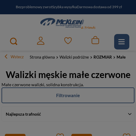
Bezproblemowy zwrot
Szybka wysyłka
Darmowa dostawa od 399 zł
PayPo - kup i zapłać za
30
dni
Zapisz się do newslettera i odbierz RABAT
Wstecz
Strona główna
Walizki podróżne
ROZMIAR
Małe
Walizki męskie małe czerwone
Małe czerwone walizki, solidna konstrukcja.
Filtrowanie
Najlepsza trafność