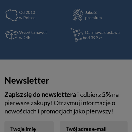
Od 2010
Jakość
w Polsce
premium
Wysyłka nawet
Darmowa dostawa
w 24h
od 399 zł
Newsletter
Zapisz się do newslettera
i odbierz
5%
na
pierwsze zakupy! Otrzymuj informacje o
nowościach i promocjach jako pierwszy!
Twoje imię
Twój adres e-mail