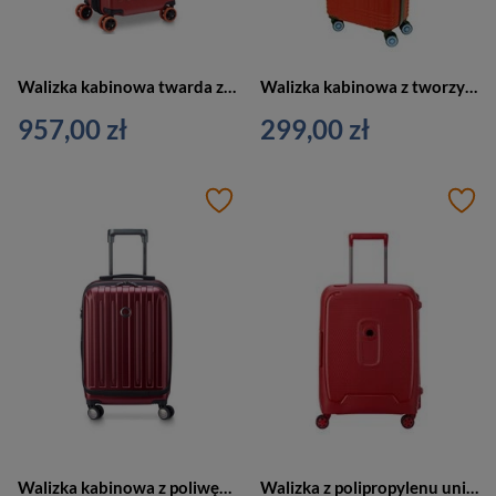
Walizka kabinowa twarda z ABS unisex Delsey Jeep mała 55 cm czerwona
Walizka kabinowa z tworzywa unisex Dielle 130 50 RO na 4 kółkach mała czerwona
957,00 zł
299,00 zł
Walizka kabinowa z poliwęglanu unisex Delsey Titanium mała 55 cm czerwona
Walizka z polipropylenu unisex Delsey Moncey twarda kabinowa 55 cm czerwona