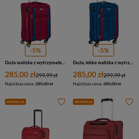
-5%
-5%
Duża walizka z wytrzymałej tkaniny poliestrowej w czerwono-niebieskim kolorze - Peterson
Duża, lekka walizka z wytrzymałej tkaniny poliestrowej w niebiesko-czerwonym kolorze - Peterson
285,00 zł
285,00 zł
299,99 zł
299,99 zł
Najniższa cena:
285,00 zł
Najniższa cena:
285,00 zł
PROMOCJA
PROMOCJA