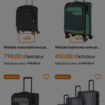
-6%
-6%
Walizka mała kabinowa podróżna czarna 4 kółka - Travelite Priima 91647-01
Walizka kabinowa mała podróżna zielona materiałowa - Travelite Viia 92847-80
798,00 zł
450,00 zł
849,00 zł
479,00 zł
Najniższa cena:
798,00 zł
Najniższa cena:
1 599,00 zł
PROMOCJA
PROMOCJA