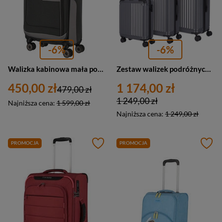
-6%
-6%
Walizka kabinowa mała podróżna antracytowa materiałowa - Travelite Viia 92847-04
Zestaw walizek podróżnych, mała, średnia, duża, ABS, 4 kółka, antracytowe Travelite 72640-20
450,00 zł
1 174,00 zł
479,00 zł
1 249,00 zł
Najniższa cena:
1 599,00 zł
Najniższa cena:
1 249,00 zł
PROMOCJA
PROMOCJA