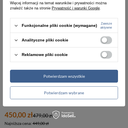
535,00 zł
535,00 zł
Więcej informacji na temat warunków i prywatności można
569,00 zł
569,00 zł
znaleźć także na stronie
Prywatność i warunki Google
.
Najniższa cena:
569,00 zł
Najniższa cena:
535,00 zł
Zawsze
Funkcjonalne pliki cookie (wymagane)
aktywne
PROMOCJA
Analityczne pliki cookie
Reklamowe pliki cookie
Potwierdzam wszystkie
-6%
Potwierdzam wybrane
Walizka mała kabinówka podróżna antracytowa ABS - Travelite City 73047-04
450,00 zł
479,00 zł
Najniższa cena:
449,00 zł