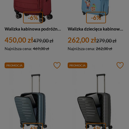
-6%
-6%
Walizka kabinowa podróżna mała czerwona - Travelite Skaii 92647-12
Walizka dziecięca kabinowa niebieska z piratem, 2 kółka Travelite Youngster 81697-25
450,00 zł
262,00 zł
479,00 zł
279,00 zł
Najniższa cena:
469,00 zł
Najniższa cena:
262,00 zł
PROMOCJA
PROMOCJA
-6%
-6%