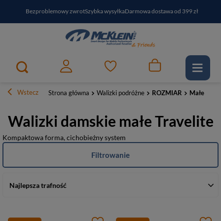
Bezproblemowy zwrot
Szybka wysyłka
Darmowa dostawa od 399 zł
PayPo - kup i zapłać za
30
dni
Zapisz się do newslettera i odbierz RABAT
Wstecz
Strona główna
Walizki podróżne
ROZMIAR
Małe
Walizki damskie małe Travelite
Kompaktowa forma, cichobieżny system
Filtrowanie
Najlepsza trafność