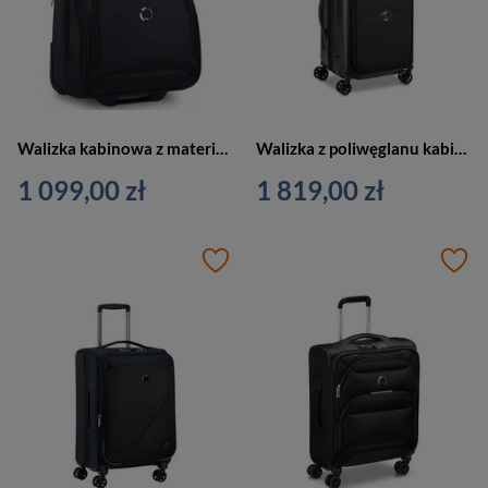
Walizka kabinowa z materiału unisex Delsey Shadow 5.0 pilotka czarna
Walizka z poliwęglanu kabinowa unisex Delsey Turenne na 4 kółkach 55 cm czarna
1 099,00 zł
1 819,00 zł