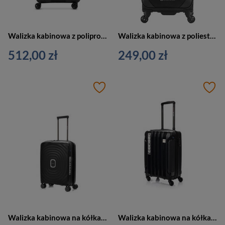
Walizka kabinowa z polipropylenu unisex Delsey Anvers mała 55 cm czarna
Walizka kabinowa z poliestru unisex Saxoline Soft S podróżna mała czarna
512,00 zł
249,00 zł
Walizka kabinowa na kółkach mała czarna SwissBags Echo 55cm
Walizka kabinowa na kółkach mała czarna SwissBags Tourist 55cm