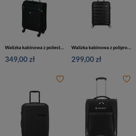
Walizka kabinowa z poliestru unisex Dielle 350 50 NE na 4 kółkach czarna
Walizka kabinowa z polipropylenu unisex SAXOLINE Bliss twarda podróżna S czarna
349,00 zł
299,00 zł