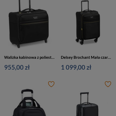
Walizka kabinowa z poliestru unisex Delsey Brochant 3 pilotka mała czarna
Delsey Brochant Mała czarna walizka kabinowa 55 cm
955,00 zł
1 099,00 zł