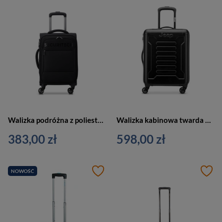
Walizka podróżna z poliestru unisex Delsey Paris Securitech mała czarna
Walizka kabinowa twarda unisex Delsey Jeep JH004C mała czarna
383,00 zł
598,00 zł
NOWOŚĆ