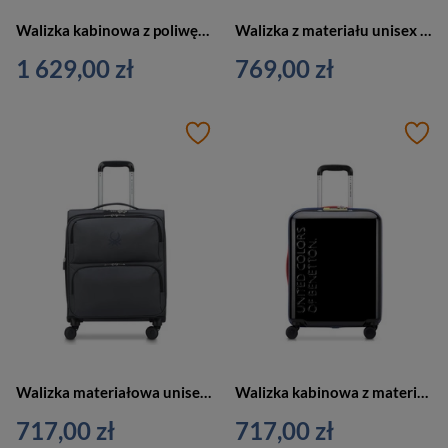
Walizka kabinowa z poliwęglanu unisex Delsey Cadence mała 55 cm czarna
Walizka z materiału unisex Delsey AIR ARMOUR mała kabinowa 55 cm czarna
1 629,00 zł
769,00 zł
Walizka materiałowa unisex DELSEY PARIS Benetton UCB miękka kabinowa mała czarna
Walizka kabinowa z materiału ABS unisex Delsey Benetton United 55 cm czarna
717,00 zł
717,00 zł