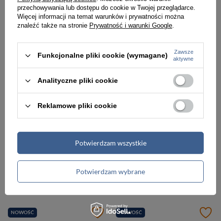
984,00 zł
984,00 zł
przechowywania lub dostępu do cookie w Twojej przeglądarce.
Więcej informacji na temat warunków i prywatności można
znaleźć także na stronie
Prywatność i warunki Google
.
Zawsze
Funkcjonalne pliki cookie (wymagane)
aktywne
Analityczne pliki cookie
Reklamowe pliki cookie
Potwierdzam wszystkie
Walizka kabinowa mała podróżna czarna S ABS - SOLIER AVENTOR STL1064
Walizka podróżna mała S ABS czarna - Solier KYOTO 1071 BLACK 20
Potwierdzam wybrane
149,99 zł
139,99 zł
NOWOŚĆ
NOWOŚĆ