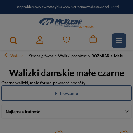
Bezproblemowy zwrot
Szybka wysyłka
Darmowa dostawa od 399 zł
PayPo - kup i zapłać za
30
dni
Zapisz się do newslettera i odbierz RABAT
Wstecz
Strona główna
Walizki podróżne
ROZMIAR
Małe
Walizki damskie małe czarne
Czarne walizki, mała forma, pewność podróży.
Filtrowanie
Najlepsza trafność