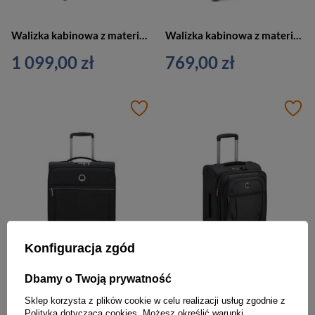
Walizka kabinowa z materiału unisex Delsey New Destination na 4 kółkach mała czarna
Walizka kabinowa z materiału unisex Delsey Sky Max 2.0 mała na 4 kółkach czarna
1 099,00 zł
769,00 zł
Konfiguracja zgód
Dbamy o Twoją prywatność
Walizka z materiału unisex Delsey Brochant 2.0 kabinowa mała czarna
Walizka z materiału unisex Delsey Helium DLX kabinowa na 4 kółkach czarna
Sklep korzysta z plików cookie w celu realizacji usług zgodnie z
Polityką dotyczącą cookies
. Możesz określić warunki