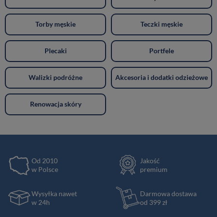
Torby męskie
Teczki męskie
Plecaki
Portfele
Walizki podróżne
Akcesoria i dodatki odzieżowe
Renowacja skóry
Od 2010
Jakość
w Polsce
premium
Wysyłka nawet
Darmowa dostawa
w 24h
od 399 zł