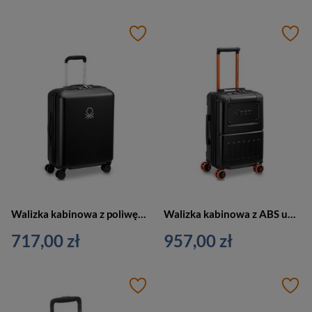
Walizka kabinowa z poliwęglanu unisex Delsey United Colors of Benetton 55 cm czarna
Walizka kabinowa z ABS unisex Delsey Jeep twarda mała 55 cm czarna
717,00 zł
957,00 zł