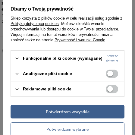
zawartości oraz niska waga własna. Solidna budowa skorupy chroni
ekwipunek przed naciskiem zewnętrznym, co czyni te produkty
Dbamy o Twoją prywatność
niezastąpionym elementem wyposażenia każdej wymagającej
Sklep korzysta z plików cookie w celu realizacji usług zgodnie z
podróżniczki.
Polityką dotyczącą cookies
. Możesz określić warunki
przechowywania lub dostępu do cookie w Twojej przeglądarce.
Więcej informacji na temat warunków i prywatności można
znaleźć także na stronie
Prywatność i warunki Google
.
KATEGORIE
Zawsze
Funkcjonalne pliki cookie (wymagane)
aktywne
Torebki damskie
Torby damskie
Analityczne pliki cookie
Torby męskie
Teczki męskie
Reklamowe pliki cookie
Plecaki
Portfele
Potwierdzam wszystkie
Walizki podróżne
Akcesoria i dodatki odzieżowe
Potwierdzam wybrane
Renowacja skóry