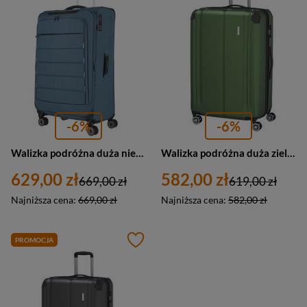
-6%
-6%
Walizka podróżna duża niebieska 4 kółka - Travelite Skaii 92649-25
Walizka podróżna duża zielona 4 kółka ABS - Travelite City 73049-80
629,00 zł
582,00 zł
669,00 zł
619,00 zł
Najniższa cena:
669,00 zł
Najniższa cena:
582,00 zł
PROMOCJA