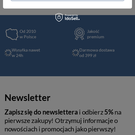
Od 2010
Jakość
w Polsce
premium
Wysyłka nawet
Darmowa dostawa
w 24h
od 399 zł
Newsletter
Zapisz się do newslettera
i odbierz
5%
na
pierwsze zakupy! Otrzymuj informacje o
nowościach i promocjach jako pierwszy!