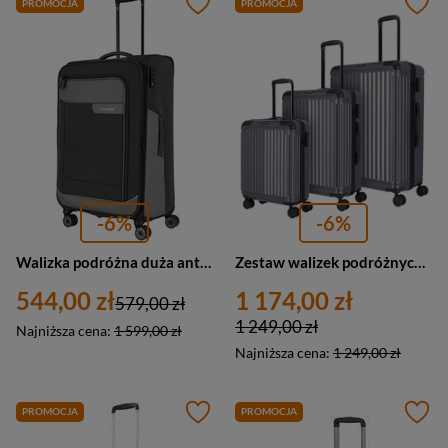
PROMOCJA
PROMOCJA
-6%
-6%
Walizka podróżna duża antracytowa materiałowa - Travelite Viia 92849-04
Zestaw walizek podróżnych, mała, średnia, duża, ABS, 4 kółka, antracytowe Travelite 72640-20
544,00 zł
1 174,00 zł
579,00 zł
1 249,00 zł
Najniższa cena:
1 599,00 zł
Najniższa cena:
1 249,00 zł
PROMOCJA
PROMOCJA