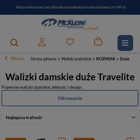
Bezproblemowy zwrot
Szybka wysyłka
Darmowa dostawa od 399 zł
PayPo - kup i zapłać za
30
dni
Zapisz się do newslettera i odbierz RABAT
Wstecz
Strona główna
Walizki podróżne
ROZMIAR
Duże
Walizki damskie duże Travelite
Pojemne walizki damskie, lekkość i design.
Filtrowanie
Najlepsza trafność