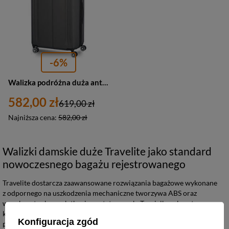
-6%
Walizka podróżna duża antracytowa 4 kółka ABS - Travelite City 73049-04
582,00 zł
619,00 zł
Najniższa cena:
582,00 zł
Walizki damskie duże Travelite jako standard
nowoczesnego bagażu rejestrowanego
Travelite dostarcza zaawansowane rozwiązania bagażowe wykonane
z odpornego na uszkodzenia mechaniczne tworzywa ABS oraz
wysokogatunkowych tkanin syntetycznych. Te wielkogabarytowe
konstrukcje zostały zaprojektowane z myślą o długodystansowych
Konfiguracja zgód
podróżach lotniczych, gdzie kluczowe znaczenie ma ochrona