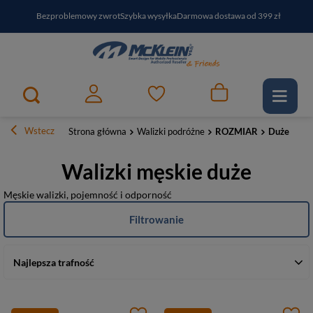
Bezproblemowy zwrot
Szybka wysyłka
Darmowa dostawa od 399 zł
PayPo - kup i zapłać za
30
dni
Zapisz się do newslettera i odbierz RABAT
Wstecz
Strona główna
Walizki podróżne
ROZMIAR
Duże
Walizki męskie duże
Męskie walizki, pojemność i odporność
Filtrowanie
Najlepsza trafność