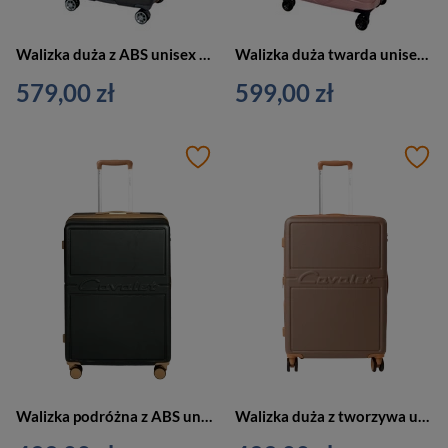
Walizka duża z ABS unisex Cavalet PASADENA L podróżna duża antracyt
Walizka duża twarda unisex Cavalet Smygehuk L podróżna na 4 kołach różowa
579,00 zł
599,00 zł
Walizka podróżna z ABS unisex Cavalet DALBY na 4 kółkach duża czarna
Walizka duża z tworzywa unisex Cavalet DALBY podróżna na 4 kółkach piaskowa