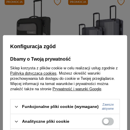
PROMOCJA
PROMOCJA
Konfiguracja zgód
Dbamy o Twoją prywatność
-6%
-6%
Sklep korzysta z plików cookie w celu realizacji usług zgodnie z
Polityką dotyczącą cookies
. Możesz określić warunki
Walizka podróżna duża antracytowa materiałowa - Travelite Viia 92849-04
Zestaw walizek podróżnych, mała, średnia, duża, ABS, 4 kółka, antracytowe Travelite 72640-20
przechowywania lub dostępu do cookie w Twojej przeglądarce.
Więcej informacji na temat warunków i prywatności można
544,00 zł
1 174,00 zł
579,00 zł
znaleźć także na stronie
Prywatność i warunki Google
.
1 249,00 zł
Najniższa cena:
1 599,00 zł
Najniższa cena:
1 249,00 zł
Zawsze
Funkcjonalne pliki cookie (wymagane)
aktywne
PROMOCJA
PROMOCJA
Analityczne pliki cookie