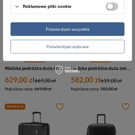
Reklamowe pliki cookie
Potwierdzam wszystkie
Potwierdzam wybrane
-6%
-6%
Walizka podróżna duża niebieska 4 kółka - Travelite Skaii 92649-25
Walizka podróżna duża zielona 4 kółka ABS - Travelite City 73049-80
629,00 zł
582,00 zł
669,00 zł
619,00 zł
Najniższa cena:
669,00 zł
Najniższa cena:
582,00 zł
PROMOCJA