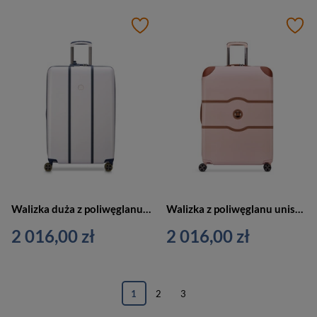
Walizka duża z poliwęglanu unisex Delsey Cadence twarda biała
Walizka z poliwęglanu unisex Delsey Chatelet Air 2.0 duża twarda 76 cm różowa
2 016,00 zł
2 016,00 zł
1
2
3