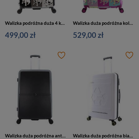
Walizka podróżna duża 4 kółka - SAXOLINE BULLDOG Mono L 1191HA.71.06
Walizka duża podróżna kolorowa - SAXOLINE BULLDOG Color L B13W0.71.10
499,00 zł
529,00 zł
Walizka duża podróżna antracytowa 4 kółka - ELLE Chic
Walizka duża podróżna biała 4 kółka - NATIONAL GEOGRAPHIC Balance