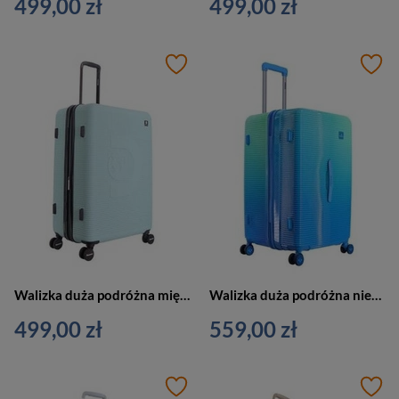
499,00 zł
499,00 zł
Walizka duża podróżna miętowa 4 kóła - Discovery ECLIPSE L DL01HA.71.133
Walizka duża podróżna niebieska - SAXOLINE Twist Trunk L 1049H0.73.39
499,00 zł
559,00 zł