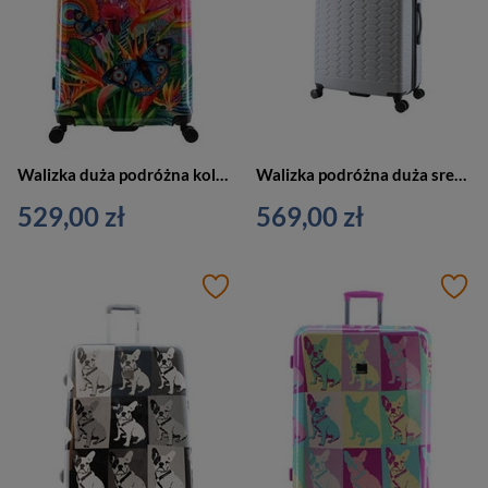
Walizka duża podróżna kolorowa - SAXOLINE BUTTERFLY Nature 1432H0.71.10
Walizka podróżna duża srebrna - Discovery REPTILE L D004HA.71.23
529,00 zł
569,00 zł