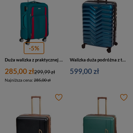
-5%
Duża walizka z praktycznej tkaniny poliestrowej w turkusowo-różowym - Peterson
Walizka duża podróżna z tworzywa unisex Cavalet SMYGEHUK L na 4 kołach niebieska
285,00 zł
599,00 zł
299,99 zł
Najniższa cena:
285,00 zł