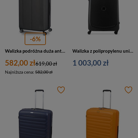
-6%
Walizka podróżna duża antracytowa 4 kółka ABS - Travelite City 73049-04
Walizka z polipropylenu unisex DELSEY Belmont+ duża podróżna na 4 kółkach czarna
582,00 zł
1 003,00 zł
619,00 zł
Najniższa cena:
582,00 zł