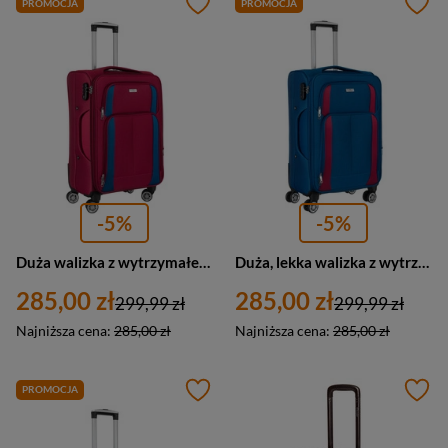
PROMOCJA
PROMOCJA
-5%
-5%
Duża walizka z wytrzymałej tkaniny poliestrowej w czerwono-niebieskim kolorze - Peterson
Duża, lekka walizka z wytrzymałej tkaniny poliestrowej w niebiesko-czerwonym kolorze - Peterson
285,00 zł
285,00 zł
299,99 zł
299,99 zł
Najniższa cena:
285,00 zł
Najniższa cena:
285,00 zł
PROMOCJA