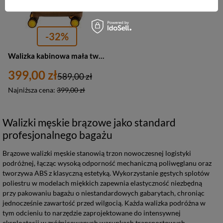
-32%
Walizka kabinowa mała twarda brązowa - Vip Collection Bahamas 20
399,00 zł
589,00 zł
Najniższa cena:
399,00 zł
Walizki męskie brązowe jako standard
profesjonalnego bagażu
Brązowe walizki męskie stanowią trzon nowoczesnej logistyki
podróżnej, łącząc wysoką odporność mechaniczną poliwęglanu oraz
tworzywa ABS z klasyczną estetyką. Wykorzystanie gęstych splotów
poliestru w modelach miękkich zapewnia elastyczność niezbędną
przy pakowaniu bagażu o niestandardowych gabarytach, chroniąc
jednocześnie zawartość przed wilgocią. Każda walizka podróżna w
tym odcieniu to narzędzie zaprojektowane do intensywnej
eksploatacji w zróżnicowanych warunkach transportowych.