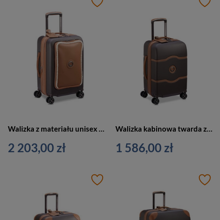
Walizka z materiału unisex Delsey Chatelet Air 2.0 kabinowa na 4 kółkach brązowa
Walizka kabinowa twarda z materiału unisex Delsey Chatelet Air 2.0 na 4 kółkach brązowa
2 203,00 zł
1 586,00 zł