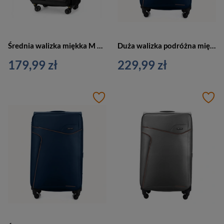
Średnia walizka miękka M 23 czarno-brązowa - Solier SOFTFLEX 2240
Duża walizka podróżna miękka granatowo-brązowa L - STL1651
179,99 zł
229,99 zł