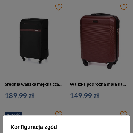
Średnia walizka miękka czarno-brązowa - Solier STL1316
Walizka podróżna mała kabinowa brązowa ABS STL945
189,99 zł
149,99 zł
NOWOŚĆ
Konfiguracja zgód