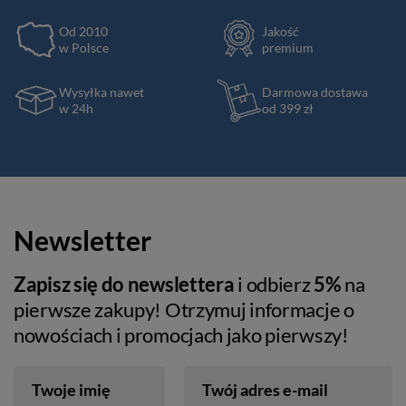
Od 2010
Jakość
w Polsce
premium
Wysyłka nawet
Darmowa dostawa
w 24h
od 399 zł
Newsletter
Zapisz się do newslettera
i odbierz
5%
na
pierwsze zakupy! Otrzymuj informacje o
nowościach i promocjach jako pierwszy!
Twoje imię
Twój adres e-mail