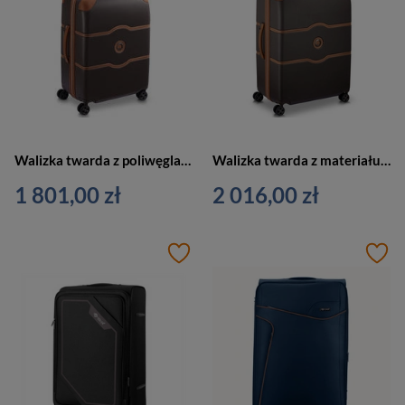
Walizka twarda z poliwęglanu unisex Delsey Chatelet Air 2.0 kabinowa 66 cm brązowa
Walizka twarda z materiału unisex Delsey Chatelet Air 2.0 na 4 kółkach duża brązowa
1 801,00 zł
2 016,00 zł