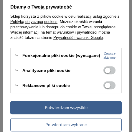
Dbamy o Twoją prywatność
Sklep korzysta z plików cookie w celu realizacji usług zgodnie z
Polityką dotyczącą cookies
. Możesz określić warunki
przechowywania lub dostępu do cookie w Twojej przeglądarce.
Więcej informacji na temat warunków i prywatności można
znaleźć także na stronie
Prywatność i warunki Google
.
Zawsze
Funkcjonalne pliki cookie (wymagane)
Walizka z poliestru unisex DELSEY Chatelet Air 2.0 trolley kabinowa brązowa
Walizka podróżna twarda unisex Delsey Chatelet Air 2.0 duża brązowa
aktywne
1 286,00 zł
2 146,00 zł
Analityczne pliki cookie
Reklamowe pliki cookie
PROMOCJA
Potwierdzam wszystkie
Potwierdzam wybrane