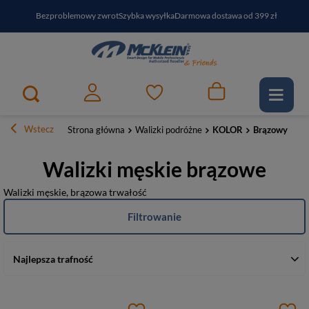
Bezproblemowy zwrot
Szybka wysyłka
Darmowa dostawa od 399 zł
PayPo - kup i zapłać za
30
dni
Zapisz się do newslettera i odbierz RABAT
Wstecz
Strona główna
Walizki podróżne
KOLOR
Brązowy
Walizki męskie brązowe
Walizki męskie, brązowa trwałość
Filtrowanie
Najlepsza trafność