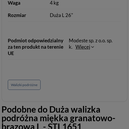
Waga
4 kg
Rozmiar
Duża L 26"
Podmiot odpowiedzialny
Modeste sp. z o.o. sp.
za ten produkt na terenie
k.
Więcej
UE
Walizki podróżne
Podobne do
Duża walizka
podróżna miękka granatowo-
brązowa L - STL1651