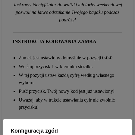
Jaskrawy identyfikator do walizki lub torby weekendowej
pozwoli na łatwe odszukanie Twojego bagażu podczas
podróży!
INSTRUKCJA KODOWANIA ZAMKA
Zamek jest ustawiony domyślnie w pozycji 0-0-0.
Wciśnij przycisk 1 w kierunku strzałki.
W tej pozycji ustaw każdą cyfrę według własnego
wyboru.
Puść przycisk. Twój nowy kod jest już ustawiony!
Uważaj, aby w trakcie ustawiania cyfr nie zwolnić
przycisku!
Masz pytania?
Konfiguracja zgód