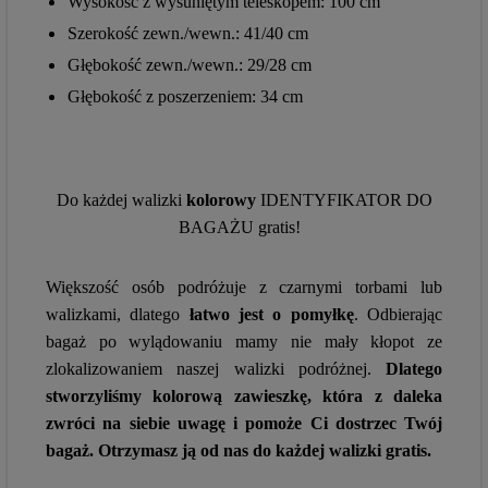
Wysokość z wysuniętym teleskopem: 100 cm
Szerokość zewn./wewn.: 41/40 cm
Głębokość zewn./wewn.: 29/28 cm
Głębokość z poszerzeniem: 34 cm
Do każdej walizki
kolorowy
IDENTYFIKATOR DO
BAGAŻU gratis!
Większość osób podróżuje z czarnymi torbami lub
walizkami, dlatego
łatwo jest o pomyłkę
. Odbierając
bagaż po wylądowaniu mamy nie mały kłopot ze
zlokalizowaniem naszej walizki podróżnej.
Dlatego
stworzyliśmy kolorową zawieszkę, która z
daleka
zwróci na siebie uwagę i pomoże Ci dostrzec Twój
bagaż. Otrzymasz ją od nas do każdej walizki gratis.