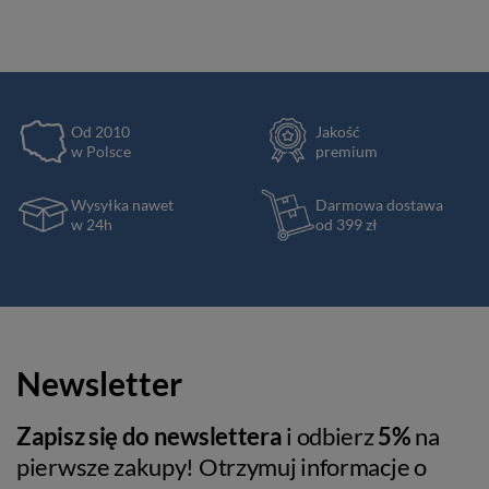
Od 2010
Jakość
w Polsce
premium
Wysyłka nawet
Darmowa dostawa
w 24h
od 399 zł
Newsletter
Zapisz się do newslettera
i odbierz
5%
na
pierwsze zakupy! Otrzymuj informacje o