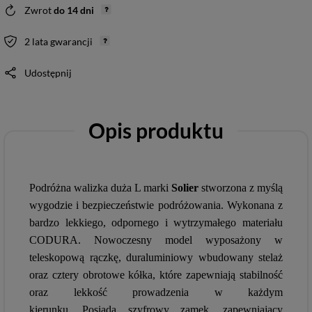
Zwrot
do
14
dni
2 lata gwarancji
Udostępnij
Opis produktu
Podróżna walizka duża L marki
Solier
stworzona z myślą
wygodzie i bezpieczeństwie podróżowania. Wykonana z
bardzo lekkiego, odpornego i wytrzymałego materiału
CODURA. Nowoczesny model wyposażony w
teleskopową rączkę, duraluminiowy wbudowany stelaż
oraz cztery obrotowe kółka, które zapewniają stabilność
oraz lekkość prowadzenia w każdym
kierunku. Posiada szyfrowy zamek, zapewniający