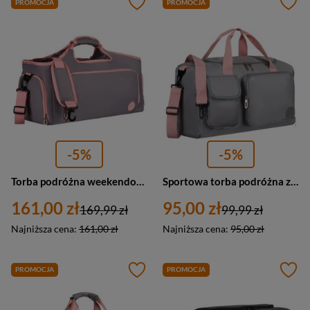
PROMOCJA
PROMOCJA
-5%
-5%
Torba podróżna weekendowa sportowa w szaro-różowym kolorze z komorą na obuwie Peterson
Sportowa torba podróżna z poliestru w szaro-różowym kolorze zamykana na suwak - Peterson
161,00 zł
95,00 zł
169,99 zł
99,99 zł
Najniższa cena:
161,00 zł
Najniższa cena:
95,00 zł
PROMOCJA
PROMOCJA