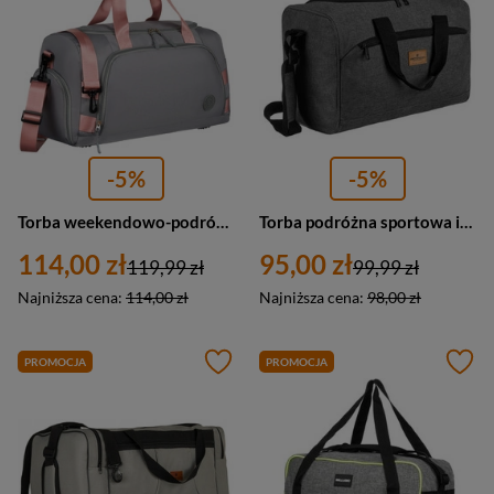
-5%
-5%
Torba weekendowo-podróżna w szaro-różowym kolorze z uchwytem na walizkę - Peterson
Torba podróżna sportowa idealna na bagaż podręczny szara — Peterson TS101-T
114,00 zł
95,00 zł
119,99 zł
99,99 zł
Najniższa cena:
114,00 zł
Najniższa cena:
98,00 zł
PROMOCJA
PROMOCJA