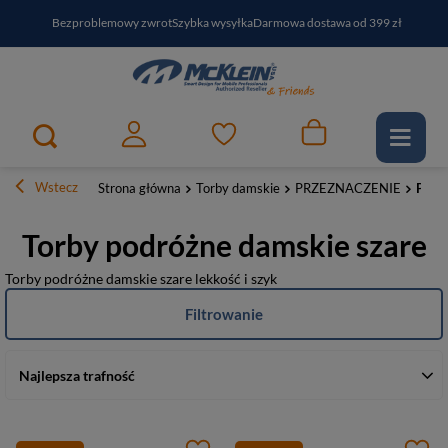
Bezproblemowy zwrot
Szybka wysyłka
Darmowa dostawa od 399 zł
PayPo - kup i zapłać za
30
dni
Zapisz się do newslettera i odbierz RABAT
Wstecz
Strona główna
Torby damskie
PRZEZNACZENIE
Podr
Torby podróżne damskie szare
Torby podróżne damskie szare lekkość i szyk
Filtrowanie
Najlepsza trafność