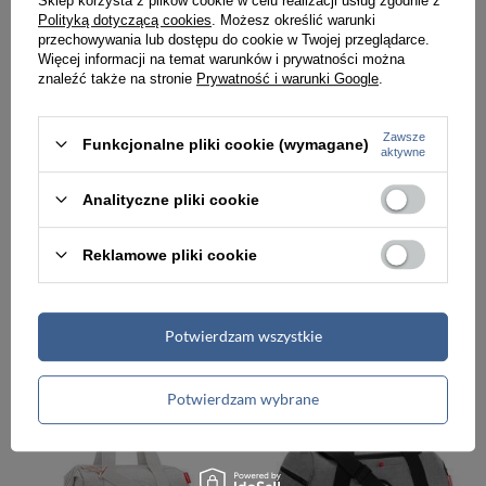
Sklep korzysta z plików cookie w celu realizacji usług zgodnie z
Polityką dotyczącą cookies
. Możesz określić warunki
przechowywania lub dostępu do cookie w Twojej przeglądarce.
Więcej informacji na temat warunków i prywatności można
znaleźć także na stronie
Prywatność i warunki Google
.
Zawsze
Funkcjonalne pliki cookie (wymagane)
aktywne
Analityczne pliki cookie
Torba podróżna z poliestru unisex Jeep by Delsey Paris JS007C na kółkach szara
Torba z materiału unisex Reisenthel RMT1035 L podróżna szara
Reklamowe pliki cookie
861,00 zł
379,00 zł
Potwierdzam wszystkie
Potwierdzam wybrane