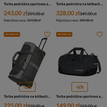
Torba podróżna sportowa antracytowa - Travelite Skaii 92605-04
Torba podróżna na kółkach antracytowa 65L - Travelite Kick-Off L 6910-04
243,00 zł
328,00 zł
259,00 zł
349,00 zł
Najniższa cena:
259,00 zł
Najniższa cena:
349,00 zł
PROMOCJA
PROMOCJA
-6%
-6%
Torba podróżna na kółkach średnia antracytowa - Travelite Basics 96281-04
Torba podróżna sportowa antracytowa 23L - Travelite Kick-Off S 06913-04
225,00 zł
149,00 zł
239,00 zł
159,00 zł