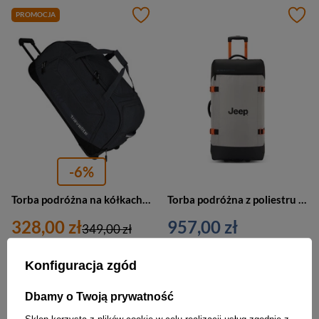
PROMOCJA
-6%
Torba podróżna na kółkach antracytowa 125L - Travelite Kick-Off XL 06911-04
Torba podróżna z poliestru unisex Jeep by Delsey Paris JS007C na kółkach szara
328,00 zł
957,00 zł
349,00 zł
Najniższa cena:
349,00 zł
Konfiguracja zgód
Dbamy o Twoją prywatność