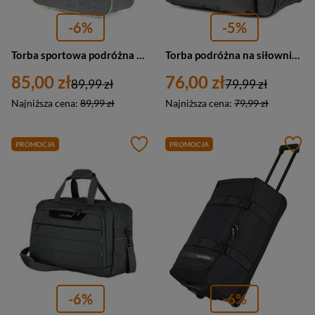
-6%
-5%
Torba sportowa podróżna weekednowa Bellugio GR-7800 materiałowa szara
Torba podróżna na siłownie basen szaro-niebieska Beltimore P91
85,00 zł
76,00 zł
89,99 zł
79,99 zł
Najniższa cena:
89,99 zł
Najniższa cena:
79,99 zł
PROMOCJA
PROMOCJA
-6%
-6%