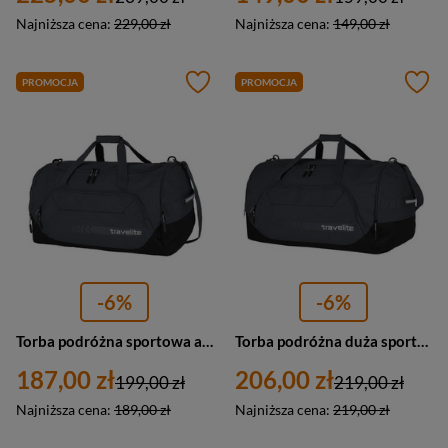
Najniższa cena:
229,00 zł
Najniższa cena:
149,00 zł
PROMOCJA
PROMOCJA
-6%
-6%
Torba podróżna sportowa antracytowa duża 73L - Travelite Kick-Off L 06915-04
Torba podróżna duża sportowa antracytowa 120L - Travelite Kick-Off XL 06916-04
187,00 zł
206,00 zł
199,00 zł
219,00 zł
Najniższa cena:
189,00 zł
Najniższa cena:
219,00 zł