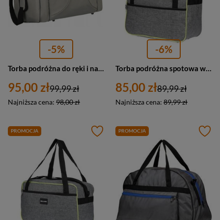
-5%
-6%
Torba podróżna do ręki i na ramię szara — Peterson PTN GBP-16
Torba podróżna spotowa weekendowa Bellugio GR-7801 materiałowa szara
95,00 zł
85,00 zł
99,99 zł
89,99 zł
Najniższa cena:
98,00 zł
Najniższa cena:
89,99 zł
PROMOCJA
PROMOCJA