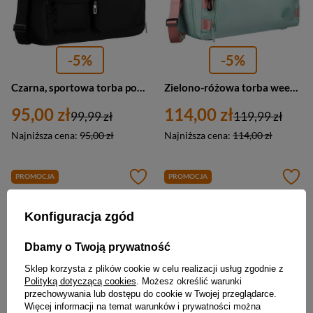
-5%
-5%
Czarna, sportowa torba podróżna z poliestru z paskiem na ramię - Peterson
Zielono-różowa torba weekendowo-podróżna z uchwytem na walizkę i kieszenią zewnętrzną - Peterson
95,00 zł
114,00 zł
99,99 zł
119,99 zł
Najniższa cena:
95,00 zł
Najniższa cena:
114,00 zł
PROMOCJA
PROMOCJA
Konfiguracja zgód
Dbamy o Twoją prywatność
Sklep korzysta z plików cookie w celu realizacji usług zgodnie z
Polityką dotyczącą cookies
. Możesz określić warunki
przechowywania lub dostępu do cookie w Twojej przeglądarce.
Więcej informacji na temat warunków i prywatności można