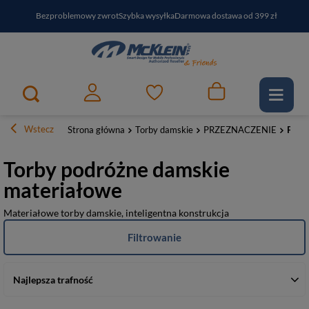
Bezproblemowy zwrot
Szybka wysyłka
Darmowa dostawa od 399 zł
PayPo - kup i zapłać za
30
dni
Zapisz się do newslettera i odbierz RABAT
Wstecz
Strona główna
Torby damskie
PRZEZNACZENIE
Podr
Torby podróżne damskie
materiałowe
Materiałowe torby damskie, inteligentna konstrukcja
Filtrowanie
Najlepsza trafność