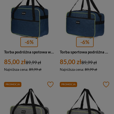
-6%
-6%
Torba podróżna spotowa weekendowa Bellugio GR-7801 materiałowa niebieska
Torba sportowa podróżna weekednowa Bellugio GR-7800 materiałowa niebieska
85,00 zł
85,00 zł
89,99 zł
89,99 zł
Najniższa cena:
89,99 zł
Najniższa cena:
89,99 zł
PROMOCJA
PROMOCJA