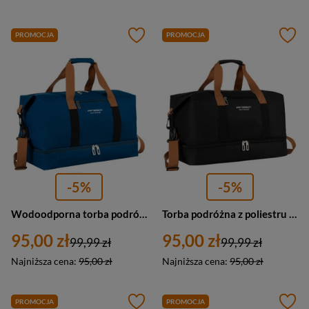
PROMOCJA
PROMOCJA
-5%
-5%
Wodoodporna torba podróżna z poliestru w granatowym kolorze - Peterson
Torba podróżna z poliestru w czarnym kolorze z dopinanym paskiem na ramię - Peterson
95,00 zł
95,00 zł
99,99 zł
99,99 zł
Najniższa cena:
95,00 zł
Najniższa cena:
95,00 zł
PROMOCJA
PROMOCJA