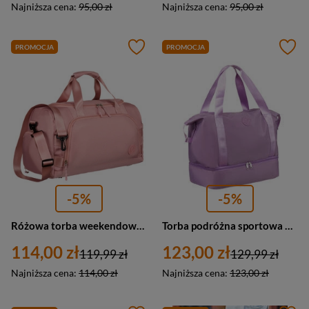
Najniższa cena:
95,00 zł
Najniższa cena:
95,00 zł
PROMOCJA
PROMOCJA
-5%
-5%
Różowa torba weekendowo-podróżna z komorą boczną na buty - Peterson
Torba podróżna sportowa fioletowa z elastyczną komorą - Peterson 23033
114,00 zł
123,00 zł
119,99 zł
129,99 zł
Najniższa cena:
114,00 zł
Najniższa cena:
123,00 zł