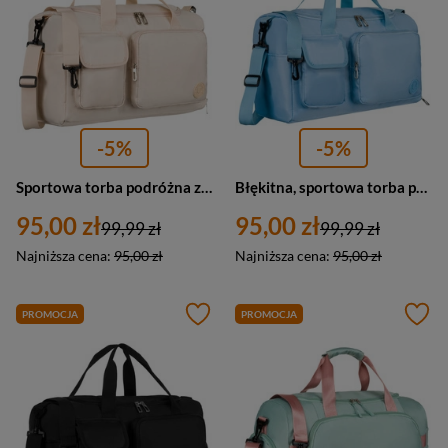
-5%
-5%
Sportowa torba podróżna z poliestru w beżowym kolorze, dwukomorowa - Peterson
Błękitna, sportowa torba podróżna z poliestru z paskiem na ramię i uchwytem na walizkę - Peterson
95,00 zł
95,00 zł
99,99 zł
99,99 zł
Najniższa cena:
95,00 zł
Najniższa cena:
95,00 zł
PROMOCJA
PROMOCJA