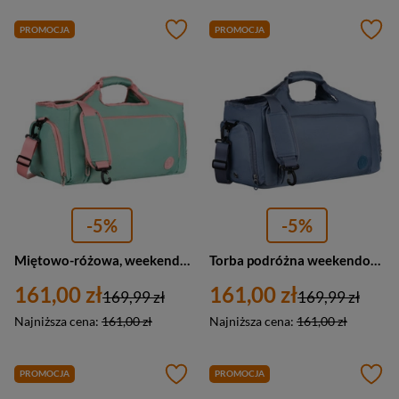
PROMOCJA
PROMOCJA
-5%
-5%
Miętowo-różowa, weekendowa torba podróżna z komorą termiczną na obuwie - Peterson
Torba podróżna weekendowa niebieska wyposażona w uchwyt na walizkę Peterson
161,00 zł
161,00 zł
169,99 zł
169,99 zł
Najniższa cena:
161,00 zł
Najniższa cena:
161,00 zł
PROMOCJA
PROMOCJA