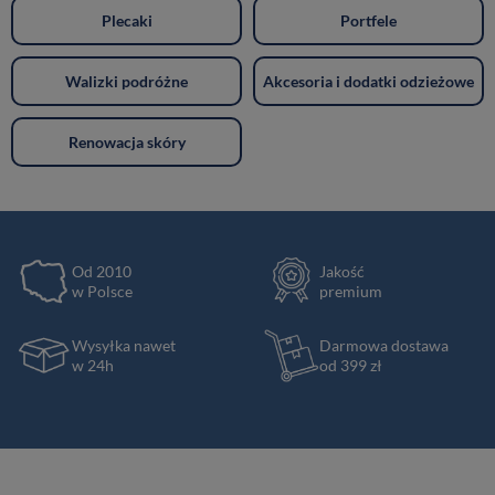
Plecaki
Portfele
Walizki podróżne
Akcesoria i dodatki odzieżowe
Renowacja skóry
Od 2010
Jakość
w Polsce
premium
Wysyłka nawet
Darmowa dostawa
w 24h
od 399 zł