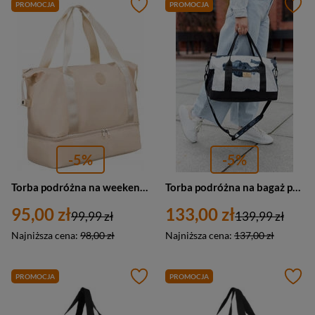
PROMOCJA
PROMOCJA
-5%
-5%
Torba podróżna na weekend sportowa beżowa z poliestru - Peterson 23033
Torba podróżna na bagaż podręczny, basen, siłownie kolorowa — Peterson PTN PTN TP-02-2
95,00 zł
133,00 zł
99,99 zł
139,99 zł
Najniższa cena:
98,00 zł
Najniższa cena:
137,00 zł
PROMOCJA
PROMOCJA