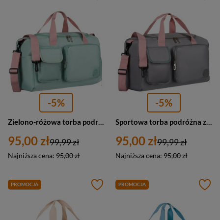
-5%
-5%
Zielono-różowa torba podróżna z poliestru zamykana na suwak - Peterson
Sportowa torba podróżna z poliestru w szaro-różowym kolorze zamykana na suwak - Peterson
95,00 zł
95,00 zł
99,99 zł
99,99 zł
Najniższa cena:
95,00 zł
Najniższa cena:
95,00 zł
PROMOCJA
PROMOCJA