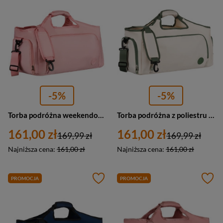
-5%
-5%
Torba podróżna weekendowa z poliestru w różowym kolorze zamykana na suwak Peterson
Torba podróżna z poliestru unisex Peterson 24480 weekendowa A4 zielono-ecru
161,00 zł
161,00 zł
169,99 zł
169,99 zł
Najniższa cena:
161,00 zł
Najniższa cena:
161,00 zł
PROMOCJA
PROMOCJA