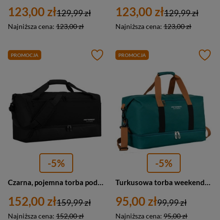
123,00 zł
123,00 zł
129,99 zł
129,99 zł
Najniższa cena:
123,00 zł
Najniższa cena:
123,00 zł
PROMOCJA
PROMOCJA
-5%
-5%
Czarna, pojemna torba podróżna wykonana z wytrzymałego poliestru - Peterson
Turkusowa torba weekendowa wykonana z poliestru i zamykana suwakiem - Peterson
152,00 zł
95,00 zł
159,99 zł
99,99 zł
Najniższa cena:
152,00 zł
Najniższa cena:
95,00 zł