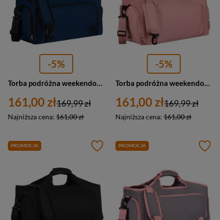
-5%
-5%
Torba podróżna weekendowa na ramię sportowa granatowa Peterson
Torba podróżna weekendowa sportowa w różowym kolorze zamykana na suwak Peterson
161,00 zł
161,00 zł
169,99 zł
169,99 zł
Najniższa cena:
161,00 zł
Najniższa cena:
161,00 zł
PROMOCJA
PROMOCJA