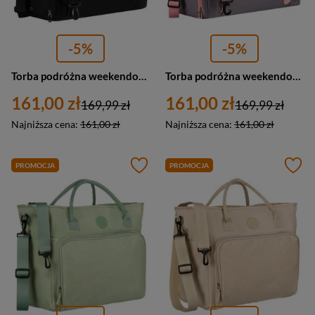
-5%
-5%
Torba podróżna weekendowa czarna sportowa Peterson
Torba podróżna weekendowa sportowa w szaro-różowym kolorze z komorą na obuwie Peterson
161,00 zł
161,00 zł
169,99 zł
169,99 zł
Najniższa cena:
161,00 zł
Najniższa cena:
161,00 zł
PROMOCJA
PROMOCJA