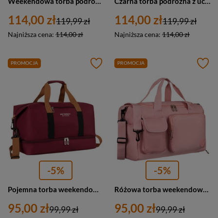
Weekendowa torba podróżna w błękitnym kolorze z uchwytem na walizkę - Peterson
Czarna torba podróżna z uchwytem na walizkę - Peterson
114,00 zł
114,00 zł
119,99 zł
119,99 zł
Najniższa cena:
114,00 zł
Najniższa cena:
114,00 zł
PROMOCJA
PROMOCJA
-5%
-5%
Pojemna torba weekendowa wykonana z poliestru w burgundowym kolorze, zamykana suwakiem - Peterson
Różowa torba weekendowa wykonana z poliestru z kieszonkami zewnętrznymi - Peterson
95,00 zł
95,00 zł
99,99 zł
99,99 zł