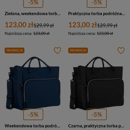
-5%
-5%
Zielona, weekendowa torba podróżna z poliestru - Peterson
Praktyczna torba podróżna z poliestru w beżowym kolorze, wyposażona w uchwyt na walizkę - Peterson
123,00 zł
123,00 zł
129,99 zł
129,99 zł
Najniższa cena:
123,00 zł
Najniższa cena:
123,00 zł
PROMOCJA
PROMOCJA
-5%
-5%
Weekendowa torba podróżna z poliestru w granatowym kolorze - Peterson
Czarna, praktyczna torba podróżna z poliestru wyposażona w uchwyt na walizkę - Peterson