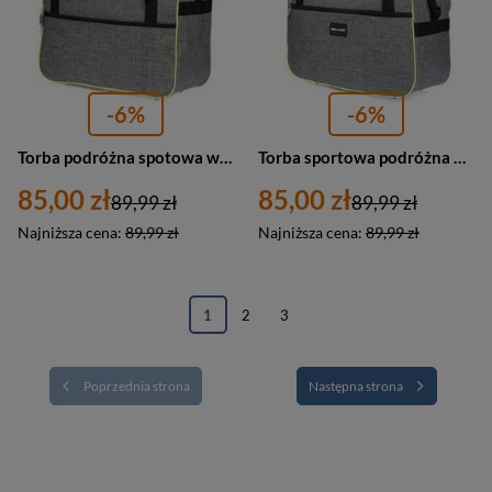
-6%
-6%
Torba podróżna spotowa weekendowa Bellugio GR-7801 materiałowa szara
Torba sportowa podróżna weekednowa Bellugio GR-7800 materiałowa szara
85,00 zł
85,00 zł
89,99 zł
89,99 zł
Najniższa cena:
89,99 zł
Najniższa cena:
89,99 zł
1
2
3
Poprzednia strona
Następna strona