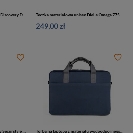
Torba na ramię z poliestru unisex Discovery D01208.06 na laptopa czarna
Teczka materiałowa unisex Dielle Omega 7755 aktówka na laptopa A4 czarna
249,00 zł
Torba materiałowa damska Delsey Securstyle tote bag na laptopa A4 ciemnoróżowa
Torba na laptopa z materiału wodoodpornego unisex UNIQ Stockholm Sleeve A4 niebieska