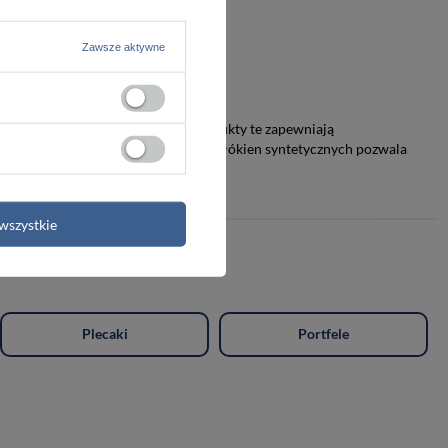
Zawsze aktywne
szonej odporności na wilgoć. Produkty te zapewniają
lekkich, a zarazem wytrzymałych włókien syntetycznych pozwala
wszystkie
Plecaki
Portfele