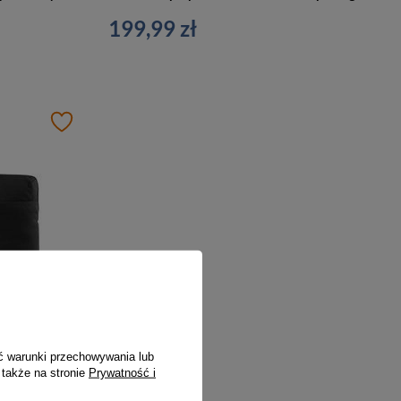
199,99 zł
Torba na laptopa z materiału unisex Tucano Smilza do pracy czarna
ć warunki przechowywania lub
 także na stronie
Prywatność i