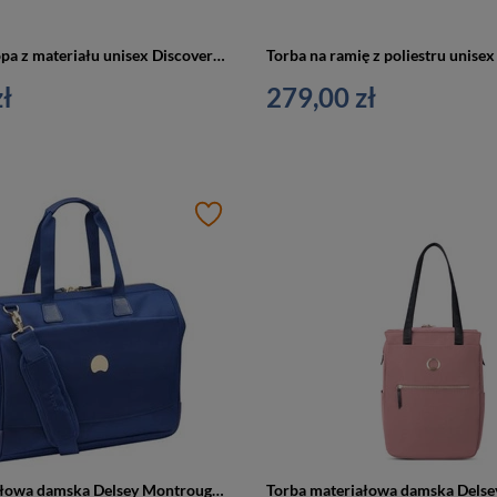
Torba na laptopa z materiału unisex Discovery Geyser 1208 biznesowa A4 granatowa
ł
279,00 zł
Torba materiałowa damska Delsey Montrouge na laptopa 15,6 A4 niebieska