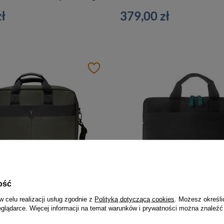
ł
379,00 zł
ość
Torba na laptopa z materiału unisex Ferrari Off Track Scuderia khaki
w celu realizacji usług zgodnie z
Polityką dotyczącą cookies
. Możesz określi
ł
119,99 zł
eglądarce. Więcej informacji na temat warunków i prywatności można znaleźć