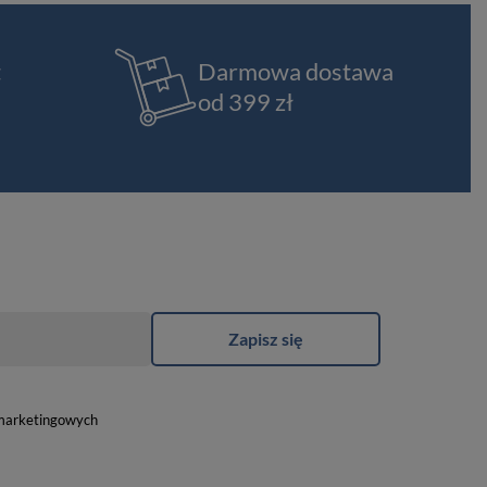
t
Darmowa dostawa
od 399 zł
Zapisz się
marketingowych