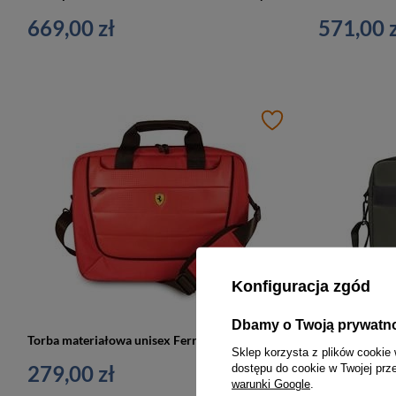
669,00 zł
571,00 z
Konfiguracja zgód
Dbamy o Twoją prywatn
Torba materiałowa unisex Ferrari Scuderia FECB15RE na laptop 16 A4 czerwona
Sklep korzysta z plików cookie 
279,00 zł
259,00 z
dostępu do cookie w Twojej prz
warunki Google
.