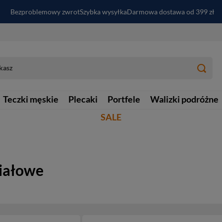
Bezproblemowy zwrot
Szybka wysyłka
Darmowa dostawa od 399 zł
PayPo - kup i zapłać za
30
dni
Zapisz się do newslettera i odbierz RABAT
Teczki męskie
Plecaki
Portfele
Walizki podróżne
SALE
riałowe