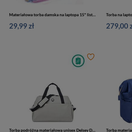
Materiałowa torba damska na laptopa 15" listonoszka kolorowa Loren TN-3029 1960 FK
29,99 zł
279,00 z
Torba podróżna materiałowa unisex Delsey Daily's weekender na laptopa biała