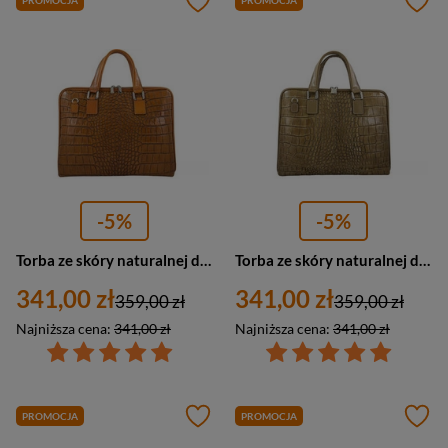
PROMOCJA
PROMOCJA
-5%
-5%
Torba ze skóry naturalnej damska Barberini's 118/1-12 na laptopa A4 croco camel
Torba ze skóry naturalnej damska Barberinis 118/1-9 na laptopa A4 croco ciemnobeżowa
341,00 zł
341,00 zł
359,00 zł
359,00 zł
Najniższa cena:
341,00 zł
Najniższa cena:
341,00 zł
PROMOCJA
PROMOCJA