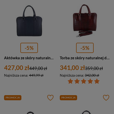
-5%
-5%
Aktówka ze skóry naturalnej damska Barberini's 602-4 teczka na laptopa A4 granatowa
Torba ze skóry naturalnej damska Barberini's 118/1-13 na laptopa croco A4 czerwona
427,00 zł
341,00 zł
449,00 zł
359,00 zł
Najniższa cena:
449,99 zł
Najniższa cena:
342,00 zł
PROMOCJA
PROMOCJA