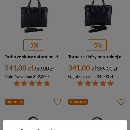
-5%
-5%
Torba ze skóry naturalnej damska Barberinis 118/1-28 na laptopa croco A4 ciemnoszara
Torba ze skóry naturalnej damska Barberini's 118/1-4 na laptopa croco A4 granatowa
341,00 zł
341,00 zł
359,00 zł
359,00 zł
Najniższa cena:
342,00 zł
Najniższa cena:
342,00 zł
PROMOCJA
PROMOCJA