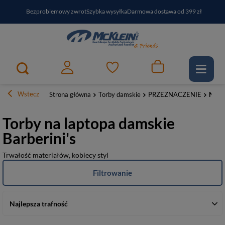
Bezproblemowy zwrot
Szybka wysyłka
Darmowa dostawa od 399 zł
PayPo - kup i zapłać za
30
dni
Zapisz się do newslettera i odbierz RABAT
Wstecz
Strona główna
Torby damskie
PRZEZNACZENIE
Na la
Torby na laptopa damskie
Barberini's
Trwałość materiałów, kobiecy styl
Filtrowanie
Najlepsza trafność