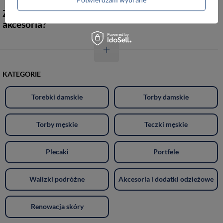
Z jakich materiałów powstają te prestiżowe
akcesoria?
KATEGORIE
Torebki damskie
Torby damskie
Torby męskie
Teczki męskie
Plecaki
Portfele
Walizki podróżne
Akcesoria i dodatki odzieżowe
Renowacja skóry