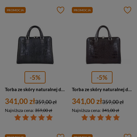
PROMOCJA
PROMOCJA
-5%
-5%
Torba ze skóry naturalnej damska Barberini's 118/1-1 na laptopa aktówka croco A4 czarna
Torba ze skóry naturalnej damska Barberini's 118/1-11 na laptopa A4 croco ciemnobrązowa
341,00 zł
341,00 zł
359,00 zł
359,00 zł
Najniższa cena:
359,00 zł
Najniższa cena:
341,00 zł