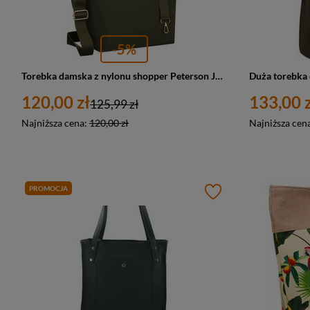
-5%
Torebka damska z nylonu shopper Peterson JN-10 duża A4 zielona
120,00 zł
133,00 z
125,99 zł
Najniższa cena:
120,00 zł
Najniższa cen
PROMOCJA