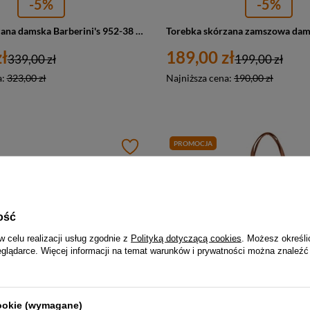
-5%
-5%
Torebka skórzana damska Barberini's 952-38 shopper bag A4 zielona
ł
189,00 zł
339,00 zł
199,00 zł
a:
323,00 zł
Najniższa cena:
190,00 zł
PROMOCJA
ość
w celu realizacji usług zgodnie z
Polityką dotyczącą cookies
. Możesz określi
eglądarce. Więcej informacji na temat warunków i prywatności można znaleźć
-5%
-6%
cookie (wymagane)