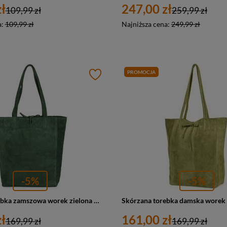
ł
247,00 zł
109,99 zł
259,99 zł
a:
109,99 zł
Najniższa cena:
249,99 zł
PROMOCJA
-5%
-5%
Skórzana torebka zamszowa worek zielona W18
ł
161,00 zł
169,99 zł
169,99 zł