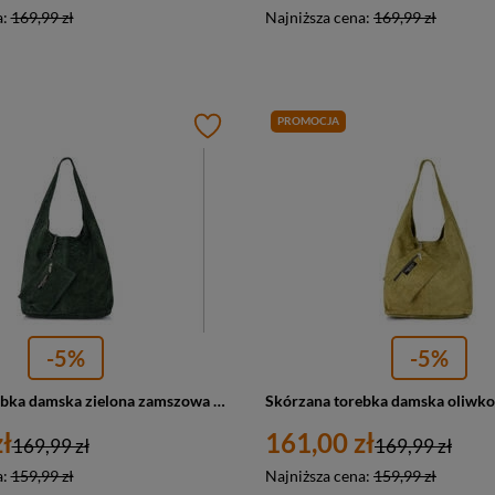
a:
169,99 zł
Najniższa cena:
169,99 zł
PROMOCJA
-5%
-5%
Skórzana torebka damska zielona zamszowa worek Vera Pelle N88
ł
161,00 zł
169,99 zł
169,99 zł
a:
159,99 zł
Najniższa cena:
159,99 zł