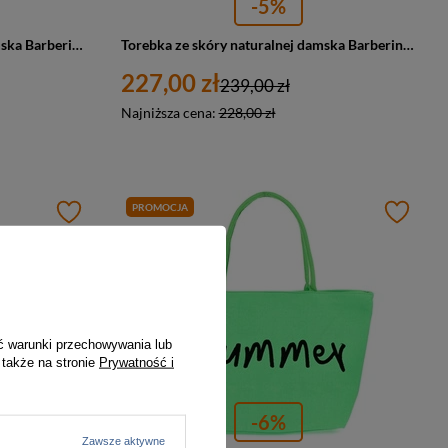
-5%
Torebka skórzana zamszowa damska Barberini's 375/8-42 shopper bag A4 ciemnozielona
Torebka ze skóry naturalnej damska Barberini's 861-42 worek A4 ciemnozielona
227,00 zł
239,00 zł
Najniższa cena:
228,00 zł
PROMOCJA
ć warunki przechowywania lub
 także na stronie
Prywatność i
-6%
Zawsze aktywne