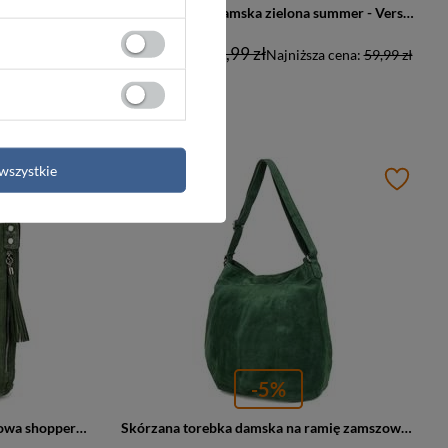
Duża torba plażowa summer kolorowa zielona - Versoli Tor750-20
Plażowa torba damska zielona summer - Versoli Tor751-green
66,00 zł
69,99 zł
 cena:
59,99 zł
Najniższa cena:
59,99 zł
wszystkie
PROMOCJA
-5%
Skórzana torebka damska zamszowa shopper bag zielona Vera Pelle W10
Skórzana torebka damska na ramię zamszowa worek zielona A4 Vera Pelle K49