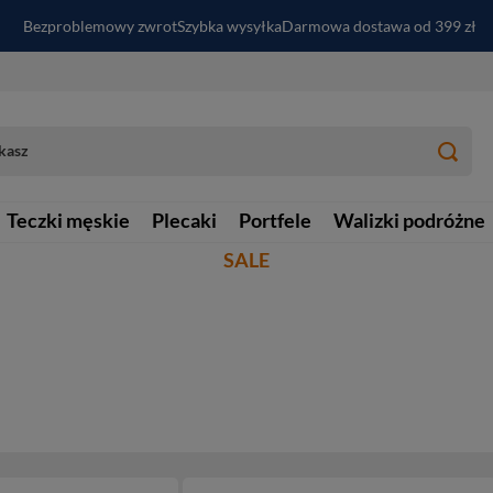
Bezproblemowy zwrot
Szybka wysyłka
Darmowa dostawa od 399 zł
PayPo - kup i zapłać za
30
dni
Zapisz się do newslettera i odbierz RABAT
Teczki męskie
Plecaki
Portfele
Walizki podróżne
SALE