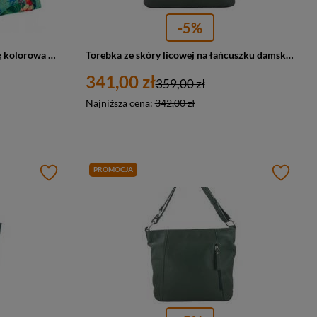
-5%
Shopperka damska torba na plażę kolorowa w kwiatki zielona 2019
Torebka ze skóry licowej na łańcuszku damska Barberini's 810-42 shopper A4 ciemnozielona
341,00 zł
359,00 zł
Najniższa cena:
342,00 zł
PROMOCJA