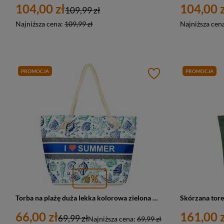
104,00 zł
104,00 z
109,99 zł
Najniższa cena:
109,99 zł
Najniższa cen
PROMOCJA
PROMOCJA
-6%
Torba na plażę duża lekka kolorowa zielona muszelki, plażowa torba - I Love Summer TOR727
66,00 zł
161,00 z
69,99 zł
Najniższa cena:
69,99 zł