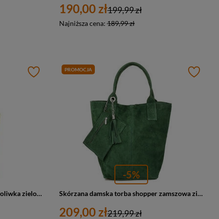
190,00 zł
199,99 zł
Najniższa cena:
189,99 zł
PROMOCJA
-5%
Skórzana torebka damska worek oliwka zielona Vera Pelle W18
Skórzana damska torba shopper zamszowa zielona Vera Pelle T49
209,00 zł
219,99 zł