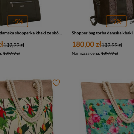
-5%
-5%
Duża torebka damska shopperka khaki ze skóry ekologicznej - David Jones CH21081
ł
180,00 zł
139,99 zł
189,99 zł
a:
139,99 zł
Najniższa cena:
189,99 zł