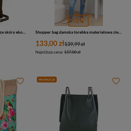
-5%
Shopper bag torba damska khaki ze skóry eko wzór skóry węża - David Jones 6885-5
Shopper bag damska torebka materiałowa zielona - Peterson 3301-CO
133,00 zł
139,99 zł
Najniższa cena:
137,00 zł
PROMOCJA