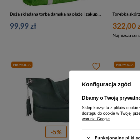
Duża składana torba damska na plażę i zakupy zielona — Pierre Cardin 638
99,99 zł
322,00 z
Najniższa cen
PROMOCJA
PROMOCJA
Konfiguracja zgód
Dbamy o Twoją prywatn
Sklep korzysta z plików cookie 
dostępu do cookie w Twojej prz
warunki Google
.
-5%
Funkcjonalne pliki 