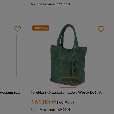
Najniższa cena:
199,99 zł
PROMOCJA
-5%
Skórzana torebka damska oliwkowa zamszowa worek Vera Pelle N88
Torebka Skórzana Zamszowa Worek Duża A4 Z Saszetką Ciemnozielona L82 : Kolory - Zielony
161,00 zł
169,99 zł
Najniższa cena:
169,99 zł