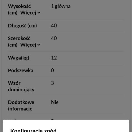
Wysokość
1 główna
(cm)
Więcej
Długość (cm)
40
Szerokość
40
(cm)
Więcej
Waga(kg)
12
Podszewka
0
Wzór
3
dominujący
Dodatkowe
Nie
informacje
Kolory
Bez wzoru
Konfiguracja zgód