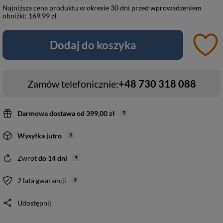
Najniższa cena produktu w okresie 30 dni przed wprowadzeniem
obniżki:
169,99 zł
Dodaj do koszyka
Zamów telefonicznie:
+48 730 318 088
Darmowa dostawa
od
399,00 zł
Wysyłka
jutro
Zwrot
do
14
dni
2 lata gwarancji
Udostępnij