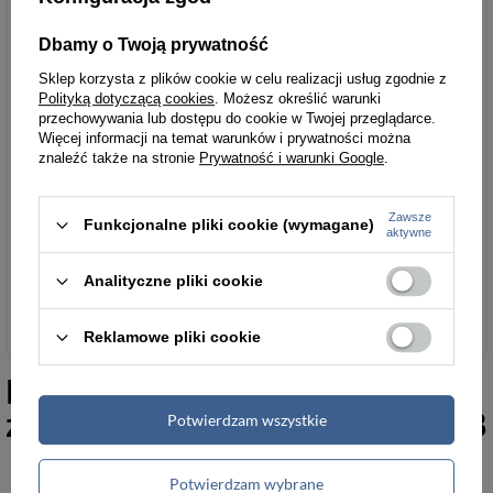
Parametry
Parametry bezpieczeństwa
bezpieczeństwa
Dbamy o Twoją prywatność
Sklep korzysta z plików cookie w celu realizacji usług zgodnie z
Polityką dotyczącą cookies
. Możesz określić warunki
przechowywania lub dostępu do cookie w Twojej przeglądarce.
Podmiot odpowiedzialny
Łukasz Turyk
Więcej informacji na temat warunków i prywatności można
za ten produkt na terenie
importEU
Więcej
znaleźć także na stronie
Prywatność i warunki Google
.
UE
Zawsze
Funkcjonalne pliki cookie (wymagane)
aktywne
Analityczne pliki cookie
Torby damskie
Reklamowe pliki cookie
Podobne do
Skórzana torebka
zamszowa worek czerwony W18
Potwierdzam wszystkie
Potwierdzam wybrane