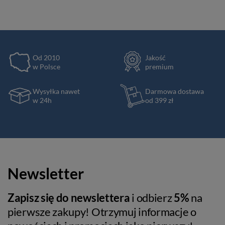
Od 2010
Jakość
w Polsce
premium
Wysyłka nawet
Darmowa dostawa
w 24h
od 399 zł
Newsletter
Zapisz się do newslettera
i odbierz
5%
na
pierwsze zakupy! Otrzymuj informacje o