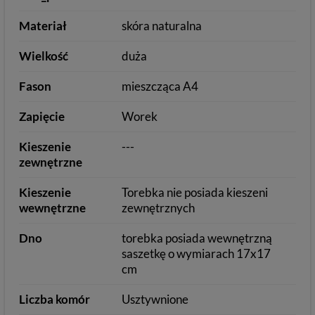
Materiał
skóra naturalna
Wielkość
duża
Fason
mieszcząca A4
Zapięcie
Worek
Kieszenie
---
zewnętrzne
Kieszenie
Torebka nie posiada kieszeni
wewnętrzne
zewnętrznych
Dno
torebka posiada wewnętrzną
saszetkę o wymiarach 17x17
cm
Liczba komór
Usztywnione