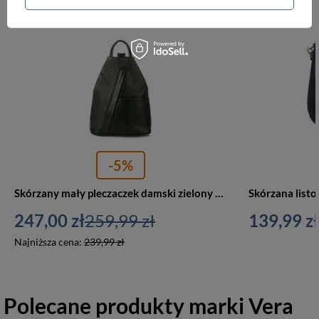
PROMOCJA
-5%
Skórzany mały pleczaczek damski zielony plecak miejski Vera Pelle T52
247,00 zł
259,99 zł
139,99 zł
Najniższa cena:
239,99 zł
Polecane produkty marki
Vera