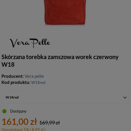
Skórzana torebka zamszowa worek czerwony
W18
Producent:
Vera pelle
Kod produktu:
W18red
W18red
Dostępny
161,00 zł
169,99 zł
Oszczędzasz
5
%
( 8.99 zł )