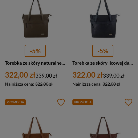
-5%
-5%
Torebka ze skóry naturalnej damska Barberini's 996-9 shopper bag A4 ciemnobeżowa
Torebka ze skóry licowej damska Barberini's 996-4 shopper bag A4 granatowa
322,00 zł
322,00 zł
339,00 zł
339,00 zł
Najniższa cena:
322,00 zł
Najniższa cena:
322,00 zł
PROMOCJA
PROMOCJA