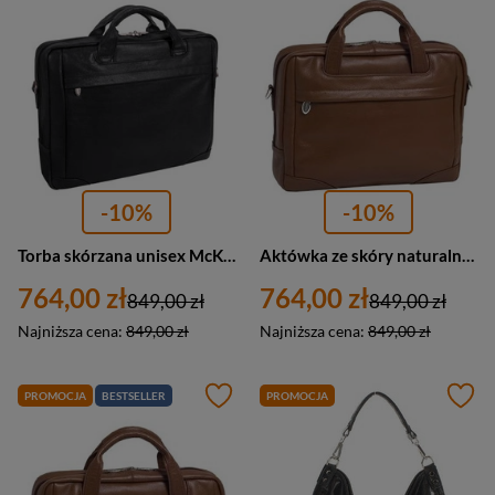
-10%
-10%
Torba skórzana unisex McKlein Bronzeville aktówka na laptopa 15 A4 czarna
Aktówka ze skóry naturalnej unisex McKlein Bronzeville torba na laptopa 15 A4 brązowa
764,00 zł
764,00 zł
849,00 zł
849,00 zł
Najniższa cena:
849,00 zł
Najniższa cena:
849,00 zł
PROMOCJA
BESTSELLER
PROMOCJA