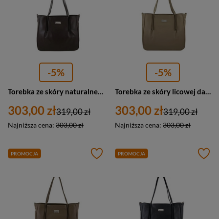
-5%
-5%
Torebka ze skóry naturalnej damska Barberini's 995-11 shopper A4 ciemnobrązowa
Torebka ze skóry licowej damska Barberini's 995-2 shopper A4 beżowa
303,00 zł
303,00 zł
319,00 zł
319,00 zł
Najniższa cena:
303,00 zł
Najniższa cena:
303,00 zł
PROMOCJA
PROMOCJA