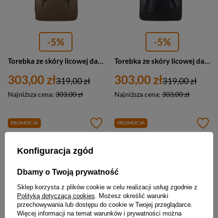
-5%
-5%
Torebka ze skóry licowej damska Barberini's 995-9 shopper A4 ciemnobeżowa
Torebka ze skóry licowej damska Barberini's 995-1 shopper A4 czarna
303,00 zł
303,00 zł
319,00 zł
319,00 zł
Najniższa cena:
303,00 zł
Najniższa cena:
303,00 zł
PROMOCJA
PROMOCJA
Konfiguracja zgód
Dbamy o Twoją prywatność
Sklep korzysta z plików cookie w celu realizacji usług zgodnie z
Polityką dotyczącą cookies
. Możesz określić warunki
przechowywania lub dostępu do cookie w Twojej przeglądarce.
Więcej informacji na temat warunków i prywatności można