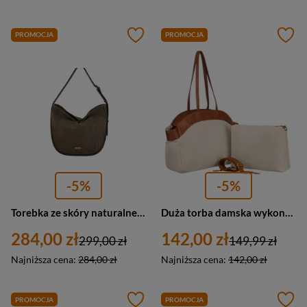
PROMOCJA
PROMOCJA
-5%
-5%
Torebka ze skóry naturalnej damska Barberini's 1003-9 worek A4 ciemnobeżowa
Duża torba damska wykonana ze skóry naturalnej i włókna poliamidowego w beżowo-brązowym kolorze - Peterson
284,00 zł
142,00 zł
299,00 zł
149,99 zł
Najniższa cena:
284,00 zł
Najniższa cena:
142,00 zł
PROMOCJA
PROMOCJA