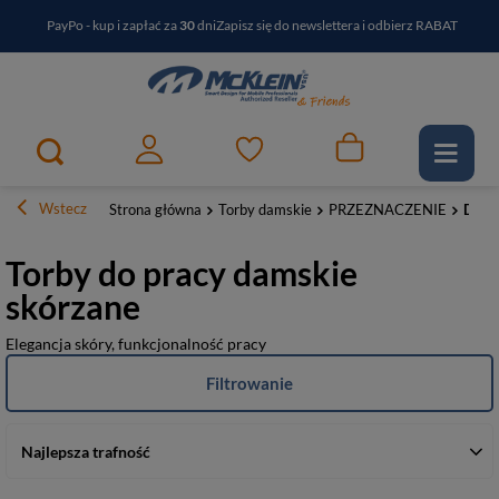
PayPo - kup i zapłać za
30
dni
Zapisz się do newslettera i odbierz RABAT
Bezproblemowy zwrot
Szybka wysyłka
Darmowa dostawa od 399 zł
Wstecz
Strona główna
Torby damskie
PRZEZNACZENIE
Do p
Torby do pracy damskie
skórzane
Elegancja skóry, funkcjonalność pracy
Filtrowanie
Najlepsza trafność