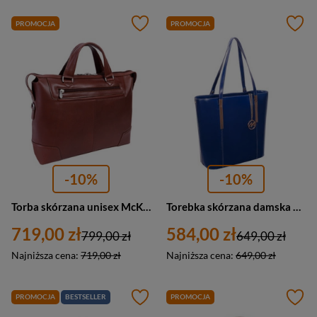
PROMOCJA
PROMOCJA
-10%
-10%
Torba skórzana unisex McKlein Arcadia 88764 aktówka na laptopa 17 A4 brązowa
Torebka skórzana damska McKlein Cristina shopper A4 granatowa
719,00 zł
584,00 zł
799,00 zł
649,00 zł
Najniższa cena:
719,00 zł
Najniższa cena:
649,00 zł
PROMOCJA
BESTSELLER
PROMOCJA