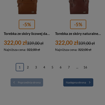
-5%
-5%
Torebka ze skóry licowej damska Barberini's 996-12 shopper bag A4 jasnobrązowa
Torebka ze skóry naturalnej damska Barberini's 996-6 shopper bag A4 brązowa
322,00 zł
322,00 zł
339,00 zł
339,00 zł
Najniższa cena:
322,00 zł
Najniższa cena:
322,00 zł
1
2
3
4
5
6
7
...
16
Poprzednia strona
Następna strona