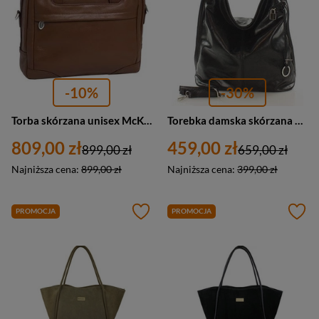
-10%
-30%
Torba skórzana unisex McKlein Bridgeport aktówka na laptopa 17 A4 brązowa
Torebka damska skórzana worek shopper bag czarny A4 Marco Mazzini s92a
809,00 zł
459,00 zł
899,00 zł
659,00 zł
Najniższa cena:
899,00 zł
Najniższa cena:
399,00 zł
PROMOCJA
PROMOCJA