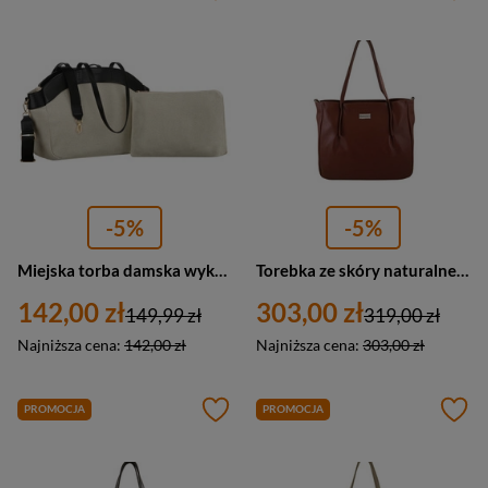
-5%
-5%
Miejska torba damska wykonana ze skóry naturalnej i włókna poliamidowego w beżowo-czarnym kolorze - Peterson
Torebka ze skóry naturalnej damska Barberini's 995-6 shopper A4 brązowa
142,00 zł
303,00 zł
149,99 zł
319,00 zł
Najniższa cena:
142,00 zł
Najniższa cena:
303,00 zł
PROMOCJA
PROMOCJA