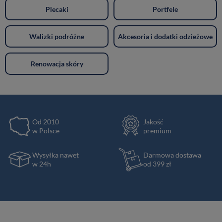
Plecaki
Portfele
Walizki podróżne
Akcesoria i dodatki odzieżowe
Renowacja skóry
Od 2010
Jakość
w Polsce
premium
Wysyłka nawet
Darmowa dostawa
w 24h
od 399 zł