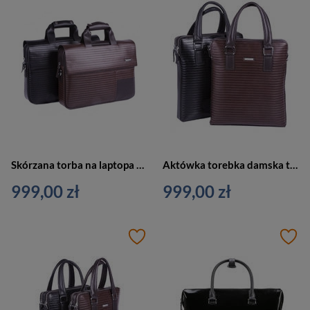
Skórzana torba na laptopa teczka na dokumenty brązowa Verus BC402 BR
Aktówka torebka damska teczka brązowa Verus BC404 BR
999,00 zł
999,00 zł