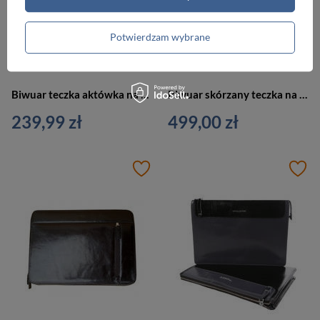
Potwierdzam wybrane
Biwuar teczka aktówka na dokumenty czarna Vip Collection AK-01
Biwuar skórzany teczka na dokumenty czarna Vip Collection Y115 BL
239,99 zł
499,00 zł