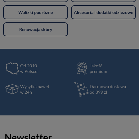
Walizki podróżne
Akcesoria i dodatki odzieżowe
Renowacja skóry
Od 2010
Jakość
w Polsce
premium
Wysyłka nawet
Darmowa dostawa
w 24h
od 399 zł
Newsletter