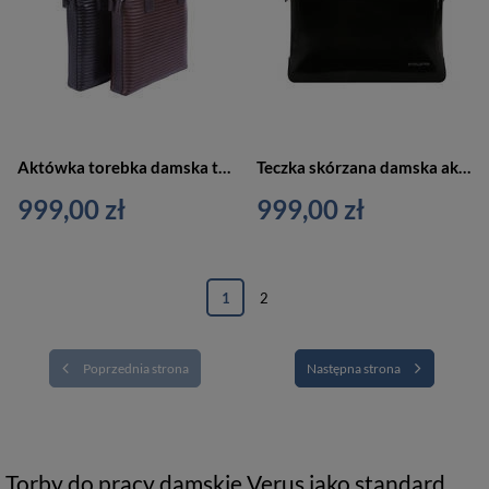
Aktówka torebka damska teczka czarna Verus BC404 BL
Teczka skórzana damska aktówka czarna Vip Collection Palermo 507 BL
999,00 zł
999,00 zł
1
2
Poprzednia strona
Następna strona
Torby do pracy damskie Verus jako standard