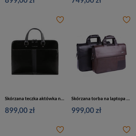
Skórzana teczka aktówka na laptopa 15,6" czarna Vip Collection Palermo 501 BL
Skórzana torba na laptopa teczka na dokumenty czarna Verus BC402 BL
899,00 zł
999,00 zł