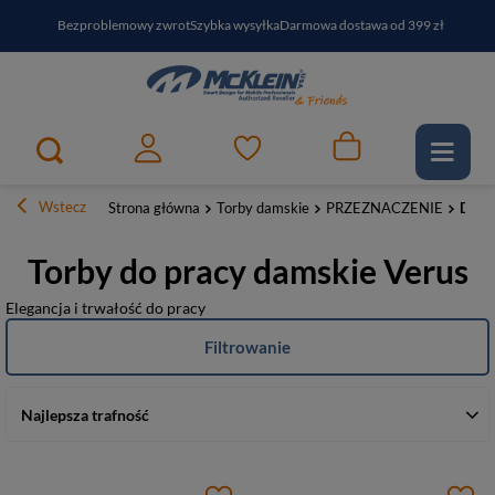
Bezproblemowy zwrot
Szybka wysyłka
Darmowa dostawa od 399 zł
PayPo - kup i zapłać za
30
dni
Zapisz się do newslettera i odbierz RABAT
Wstecz
Strona główna
Torby damskie
PRZEZNACZENIE
Do p
Torby do pracy damskie Verus
Elegancja i trwałość do pracy
Filtrowanie
Najlepsza trafność