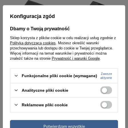
Konfiguracja zgód
Dbamy o Twoją prywatność
Sklep korzysta z plików cookie w celu realizacji usług zgodnie z
Polityką dotyczącą cookies
. Możesz określić warunki
przechowywania lub dostępu do cookie w Twojej przeglądarce.
Więcej informacji na temat warunków i prywatności można
znaleźć także na stronie
Prywatność i warunki Google
.
Biwuar teczka aktówka na dokumenty czarna Vip Collection AK-03
Biwuar teczka aktówka na dokumenty czarna Vip Collection AK-02N
239,99 zł
239,99 zł
Zawsze
Funkcjonalne pliki cookie (wymagane)
aktywne
Analityczne pliki cookie
Reklamowe pliki cookie
Potwierdzam wszystkie