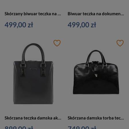
Skórzany biwuar teczka na dokumenty brązowa Verus VE308
Biwuar teczka na dokumenty czarno-szara - Vip Collection 405 BL/GRY
499,00 zł
499,00 zł
Skórzana teczka damska aktówka szara - Vip Collection Palermo 504 GR
Skórzana damska torba teczka aktówka czarna Vip Collection Y 6589
899,00 zł
749,00 zł