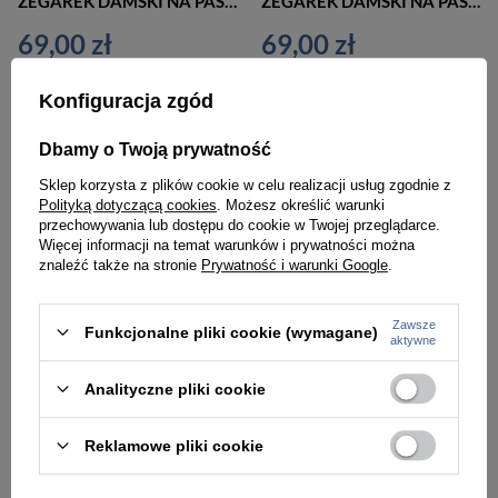
ZEGAREK DAMSKI NA PASKU KLASYCZNY EXTREIM EXT-Y019B-4A (zx658d)
ZEGAREK DAMSKI NA PASKU ELEGANCKI EXTREIM EXT-Y014B-4A (zx655d)
69,00 zł
69,00 zł
Konfiguracja zgód
Dbamy o Twoją prywatność
Sklep korzysta z plików cookie w celu realizacji usług zgodnie z
Polityką dotyczącą cookies
. Możesz określić warunki
przechowywania lub dostępu do cookie w Twojej przeglądarce.
Więcej informacji na temat warunków i prywatności można
znaleźć także na stronie
Prywatność i warunki Google
.
Zawsze
Funkcjonalne pliki cookie (wymagane)
aktywne
Analityczne pliki cookie
ZEGAREK NA BRANSOLECIE ELEGANCKI G. ROSSI - 8245B2-2B3 (zg259f) brown + BOX
ZEGAREK NA BRANSOLECIE CASUAL G. ROSSI - 10194B-2B3 (zg257f) + BOX
179,00 zł
179,00 zł
Reklamowe pliki cookie