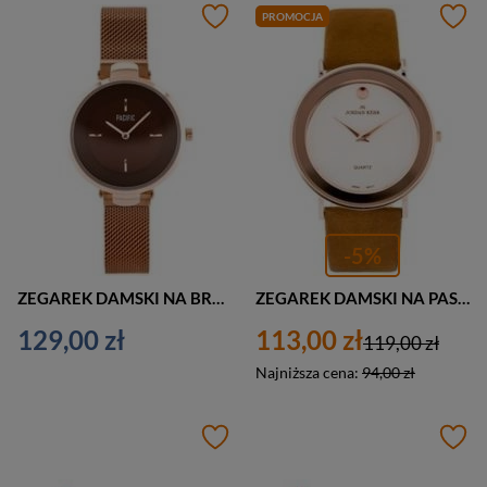
PROMOCJA
-5%
ZEGAREK DAMSKI NA BRANSOLECIE CASUAL PACIFIC 6012 (zy600c) - rosegold
ZEGAREK DAMSKI NA PASKU CASUAL JORDAN KERR - DOVADO (zj851a) - antyalergiczny
129,00 zł
113,00 zł
119,00 zł
Najniższa cena:
94,00 zł