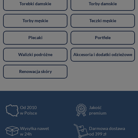
Torebki damskie
Torby damskie
Torby męskie
Teczki męskie
Plecaki
Portfele
Walizki podróżne
Akcesoria i dodatki odzieżowe
Renowacja skóry
Od 2010
Jakość
w Polsce
premium
Wysyłka nawet
Darmowa dostawa
w 24h
od 399 zł