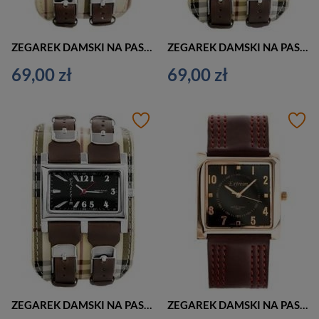
ZEGAREK DAMSKI NA PASKU CASUAL EXTREIM EXT-Y013B-4A (zx674d)
ZEGAREK DAMSKI NA PASKU CASUAL EXTREIM EXT-Y013A-5A (zx673e)
69,00 zł
69,00 zł
ZEGAREK DAMSKI NA PASKU CASUAL EXTREIM EXT-Y013A-3A (zx673c)
ZEGAREK DAMSKI NA PASKU ELEGANCKI EXTREIM EXT-Y020B-4A (zx668d)