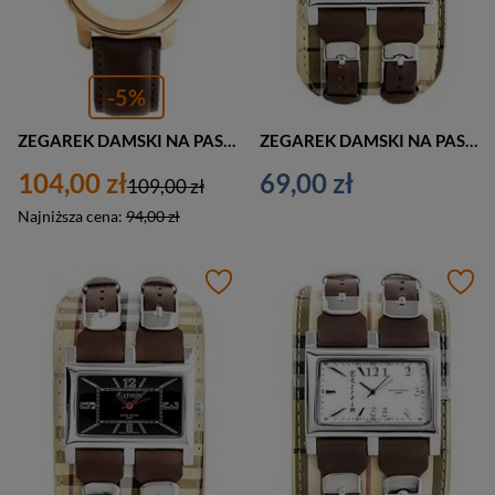
-5%
ZEGAREK DAMSKI NA PASKU CASUAL JORDAN KERR - 8149L (zj821c) - antyalergiczny
ZEGAREK DAMSKI NA PASKU CASUAL EXTREIM EXT-Y013B-3A (zx674c)
104,00 zł
69,00 zł
109,00 zł
Najniższa cena:
94,00 zł