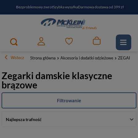
Bezproblemowy zwrot
Szybka wysyłka
Darmowa dostawa od 399 zł
PayPo - kup i zapłać za
30
dni
Zapisz się do newslettera i odbierz RABAT
Wstecz
Strona główna
Akcesoria i dodatki odzieżowe
ZEGARKI
Zegarki damskie klasyczne
brązowe
Filtrowanie
Najlepsza trafność