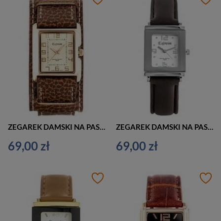
ZEGAREK DAMSKI NA PASKU ELEGANCKI EXTREIM EXT-Y016A-4A (zx664d)
ZEGAREK DAMSKI NA PASKU KLASYCZNY EXTREIM EXT-Y015B-4A (zx663d)
69,00 zł
69,00 zł