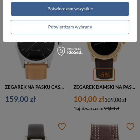
PROMOCJA
Potwierdzam wszystkie
Potwierdzam wybrane
-5%
ZEGAREK NA PASKU CASUAL G. ROSSI - 3844A2 (zg235g) + BOX
ZEGAREK DAMSKI NA PASKU KLASYCZNY JORDAN KERR - 8149L (zj821d) - antyalergiczny
159,00 zł
104,00 zł
109,00 zł
Najniższa cena:
94,00 zł