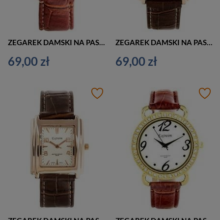
ZEGAREK DAMSKI NA PASKU KLASYCZNY EXTREIM EXT-Y018A-4A (zx660d)
ZEGAREK DAMSKI NA PASKU KLASYCZNY EXTREIM EXT-Y019A-4A (zx659d)
69,00 zł
69,00 zł