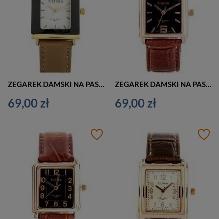
ZEGAREK DAMSKI NA PASKU CASUAL EXTREIM EXT-Y015A-1A (zx662a)
ZEGAREK DAMSKI NA PASKU KLASYCZNY EXTREIM EXT-Y018B-4A (zx661d)
69,00 zł
69,00 zł