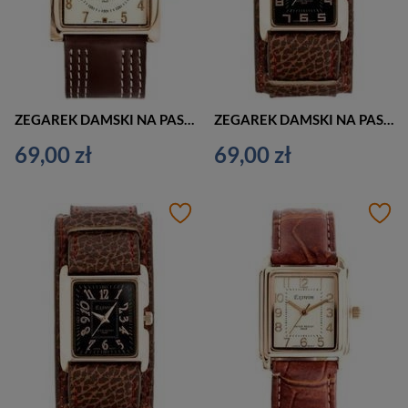
ZEGAREK DAMSKI NA PASKU ELEGANCKI EXTREIM EXT-Y020B-5A (zx668e)
ZEGAREK DAMSKI NA PASKU BRĄZOWY EXTREIM EXT-Y016A-5A (zx664e)
69,00 zł
69,00 zł