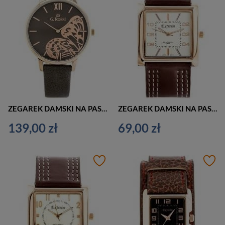
ZEGAREK DAMSKI NA PASKU CASUAL G. ROSSI - 12177A5-1B3 (zg848d) + BOX
ZEGAREK DAMSKI NA PASKU ELEGANCKI EXTREIM EXT-Y020A-5A (zx667e)
139,00 zł
69,00 zł