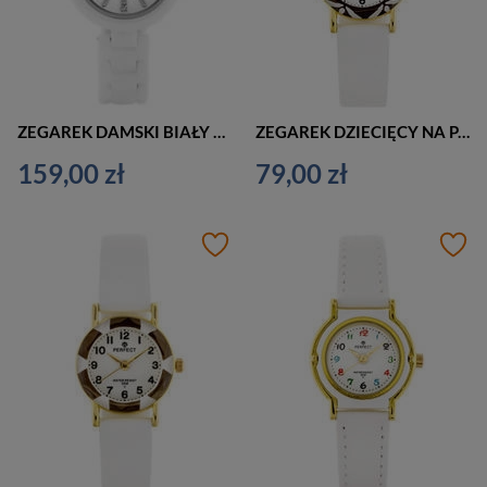
ZEGAREK DAMSKI BIAŁY PACIFIC A6004 - CERAMIKA (zy585a)
ZEGAREK DZIECIĘCY NA PASKU BIAŁY PERFECT L248 - KOMUNIJNY (zp968f)
159,00 zł
79,00 zł