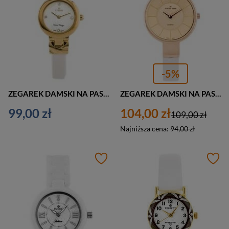
-5%
ZEGAREK DAMSKI NA PASKU BIAŁY G. ROSSI - 11914A (zg698b) + BOX
ZEGAREK DAMSKI NA PASKU CASUAL JORDAN KERR - OBAKO (zj850a) - antyalergiczny
99,00 zł
104,00 zł
109,00 zł
Najniższa cena:
94,00 zł