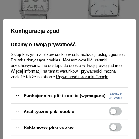
Konfiguracja zgód
ZEGAREK DAMSKI NA PASKU BIAŁY EXTREIM EXT-9417A-7A (zx666g)
ZEGAREK DAMSKI NA PASKU BIAŁY EXTREIM EXT-7000A-4A (zx657d)
Dbamy o Twoją prywatność
69,00 zł
69,00 zł
Sklep korzysta z plików cookie w celu realizacji usług zgodnie z
Polityką dotyczącą cookies
. Możesz określić warunki
przechowywania lub dostępu do cookie w Twojej przeglądarce.
Więcej informacji na temat warunków i prywatności można
znaleźć także na stronie
Prywatność i warunki Google
.
Zawsze
Funkcjonalne pliki cookie (wymagane)
aktywne
Analityczne pliki cookie
Reklamowe pliki cookie