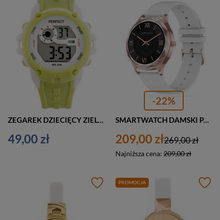
-22%
ZEGAREK DZIECIĘCY ZIELONY PERFECT 8202 (zp347c)
SMARTWATCH DAMSKI PACIFIC 27-3 BIAŁY - CIŚNIENIOMIERZ (sy022c)
49,00 zł
209,00 zł
269,00 zł
Najniższa cena:
209,00 zł
PROMOCJA