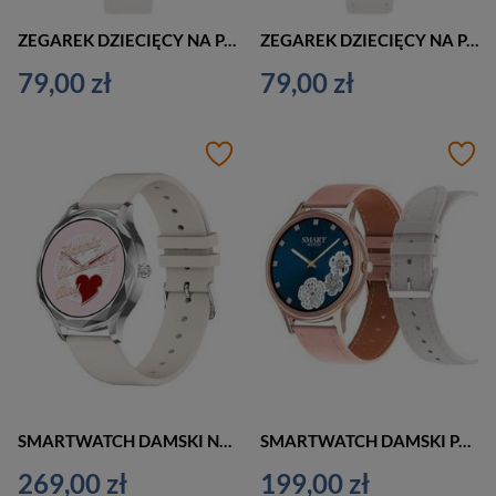
ZEGAREK DZIECIĘCY NA PASKU BIAŁY PERFECT L248 - KOMUNIJNY (zp968g)
ZEGAREK DZIECIĘCY NA PASKU BIAŁY PERFECT - KOMUNIJNY (zp809b)
79,00 zł
79,00 zł
SMARTWATCH DAMSKI NA PASKU PACIFIC 27-3 - CIŚNIENIOMIERZ (sy022c)
SMARTWATCH DAMSKI PACIFIC 18-6 - DWA PASKI: Różowy / Biały (sy015f)
269,00 zł
199,00 zł