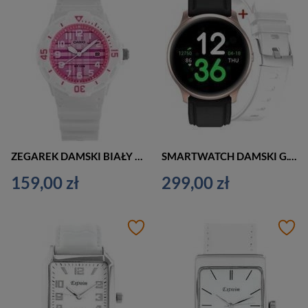
ZEGAREK DAMSKI BIAŁY CASIO LRW-200H 4CVDF (zd557l)
SMARTWATCH DAMSKI G. Rossi G.RSF1-4C2-1 rosegold/black + dodatkowy PASEK (sg003b)
159,00 zł
299,00 zł