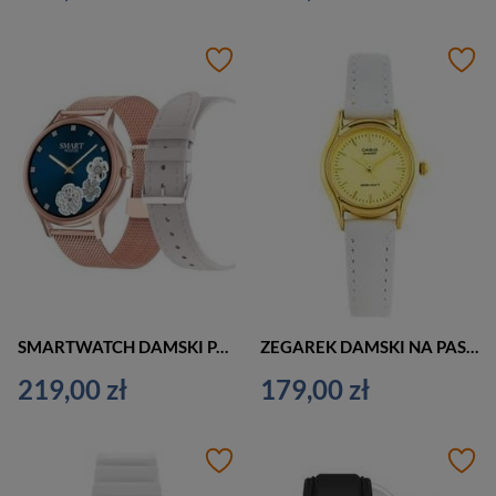
SMARTWATCH DAMSKI PACIFIC 18-2 - BRANSOLETA + PASEK: Rosegold / Biały (sy015b)
ZEGAREK DAMSKI NA PASKU ELEGANCKI CASIO LTP-1094Q 9ARDF (zd522l) - komunijny
219,00 zł
179,00 zł