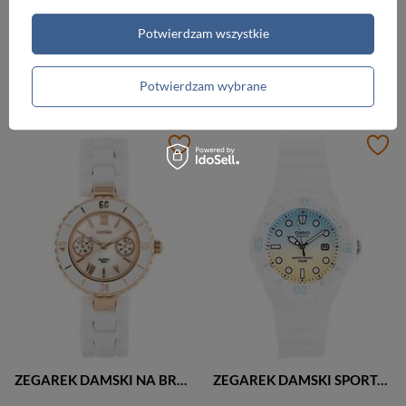
Potwierdzam wszystkie
ZEGAREK DAMSKI NA PASKU BIAŁY EXTREIM EXT-114A-4A (zx654d)
ZEGAREK DAMSKI NA BRANSOLECIE BIAŁY PACIFIC A6002 - CERAMIKA (zy583b)
69,00 zł
139,00 zł
Potwierdzam wybrane
ZEGAREK DAMSKI NA BRANSOLECIE ELEGANCKI LONGBO - CHANNEL - white/gold (zx610a)
ZEGAREK DAMSKI SPORTOWY BIAŁY CASIO LRW-200H 2E2VDR (zd557m)