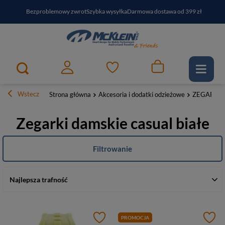
Bezproblemowy zwrot
Szybka wysyłka
Darmowa dostawa od 399 zł
PayPo - kup i zapłać za
30
dni
Zapisz się do newslettera i odbierz RABAT
Wstecz
Strona główna
Akcesoria i dodatki odzieżowe
ZEGARKI
Zegarki damskie casual białe
Filtrowanie
Najlepsza trafność
PROMOCJA