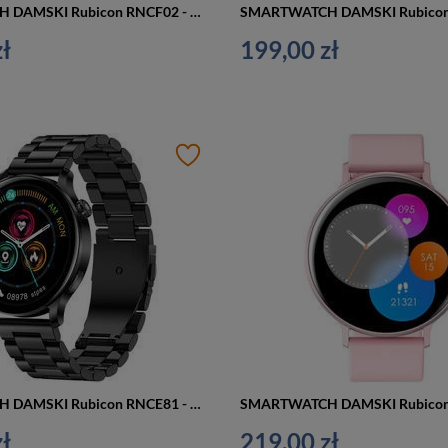
SMARTWATCH DAMSKI Rubicon RNCF02 - WYKONYWANIE POŁĄCZEŃ, DODATKOWY PASEK (sr048b)
ł
199,00 zł
SMARTWATCH DAMSKI Rubicon RNCE81 - WYKONYWANIE POŁĄCZEŃ, PULSOKSYMETR (sr045c)
ł
219,00 zł