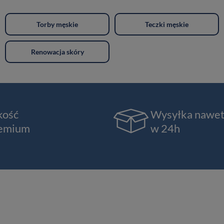
Torby męskie
Teczki męskie
Renowacja skóry
kość
Wysyłka nawe
emium
w 24h