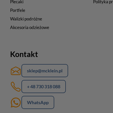
Plecaki
Polityka p
Portfele
Walizki podróżne
Akcesoria odzieżowe
Kontakt
sklep@mcklein.pl
+ 48 730 318 088
WhatsApp