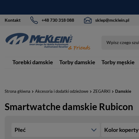
Kontakt
+48 730 318 088
sklep@mcklein.pl
Torebki damskie
Torby damskie
Torby męskie
Strona główna
Akcesoria i dodatki odzieżowe
ZEGARKI
Damskie
Smartwatche damskie Rubicon
Płeć
Kolor koperty