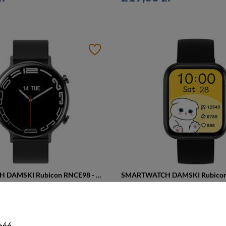
SMARTWATCH DAMSKI Rubicon RNCE98 - WYKONYWANIE POŁĄCZEŃ, PULSOKSYMETR (sr043b)
ł
219,00 zł
ość