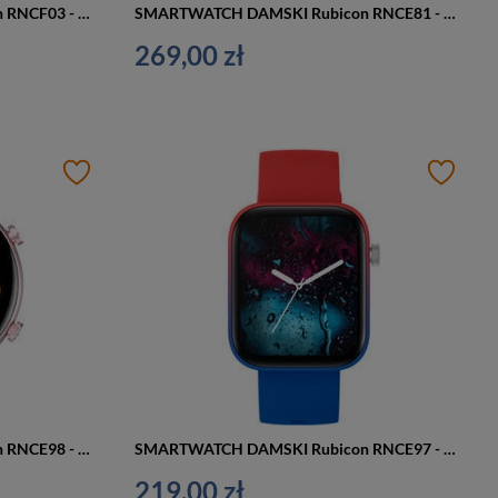
SMARTWATCH DAMSKI Rubicon RNCF03 - ROZMOWY BLUETOOTH, ALWAYS ON DISPLAY (sr049a)
SMARTWATCH DAMSKI Rubicon RNCE81 - WYKONYWANIE POŁĄCZEŃ, PULSOKSYMETR (sr045b)
269,00 zł
SMARTWATCH DAMSKI Rubicon RNCE98 - WYKONYWANIE POŁĄCZEŃ, PULSOKSYMETR (sr043a)
SMARTWATCH DAMSKI Rubicon RNCE97 - WYKONYWANIE POŁĄCZEŃ, CIŚNIENIE KRWI (sr041c)
219,00 zł