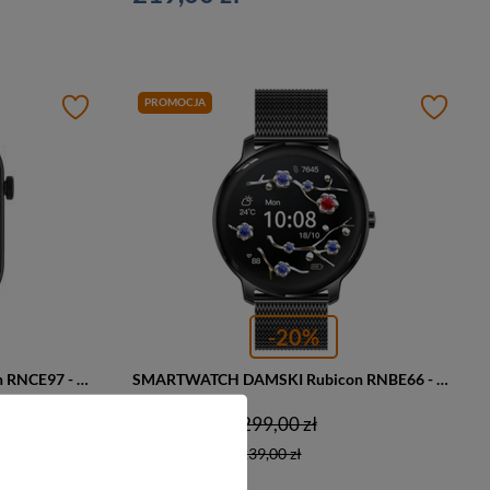
PROMOCJA
-20%
SMARTWATCH DAMSKI Rubicon RNCE97 - WYKONYWANIE POŁĄCZEŃ, CIŚNIENIE KRWI (sr041b)
SMARTWATCH DAMSKI Rubicon RNBE66 - WŁASNE TARCZE (sr014e)
239,00 zł
299,00 zł
Najniższa cena:
239,00 zł