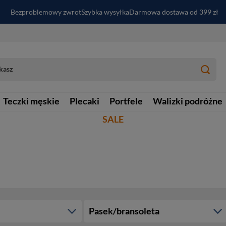
Bezproblemowy zwrot
Szybka wysyłka
Darmowa dostawa od 399 zł
PayPo - kup i zapłać za
30
dni
Zapisz się do newslettera i odbierz RABAT
Teczki męskie
Plecaki
Portfele
Walizki podróżne
SALE
Pasek/bransoleta