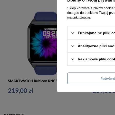
Sklep korzysta z plików cookie 
dostępu do cookie w Twojej prz
warunki Google
.
Funkcjonalne pliki 
Analityczne pliki coo
Reklamowe pliki coo
Potwier
SMARTWATCH Rubicon RNCE89 UNISEX - WYKONYWANIE POŁĄCZEŃ, WŁASNE TARCZE (sr035h)
219,00 zł
289,00 z