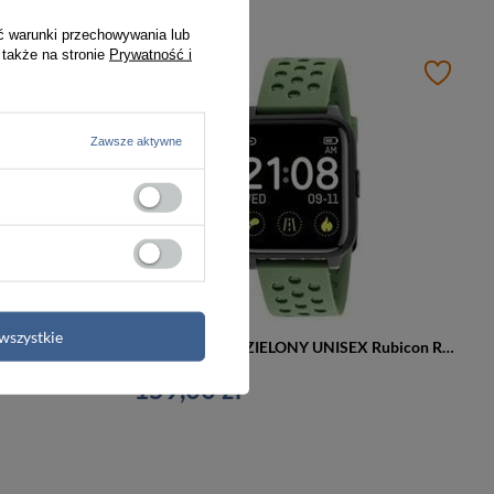
ć warunki przechowywania lub
 także na stronie
Prywatność i
Zawsze aktywne
wszystkie
SMARTWATCH DAMSKI NA PASKU Rubicon RNBE64 - CIŚNIENIOMIERZ, PULSOKSYMETR (sr013d)
SMARTWATCH ZIELONY UNISEX Rubicon RNCE58 - STEROWANIE MUZYKĄ (sr010d)
159,00 zł