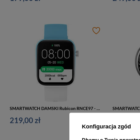
SMARTWATCH DAMSKI Rubicon RNCE97 - WYKONYWANIE POŁĄCZEŃ, CIŚNIENIE KRWI (sr041d)
219,00 zł
219,00 z
Konfiguracja zgód
Dbamy o Twoją prywatn