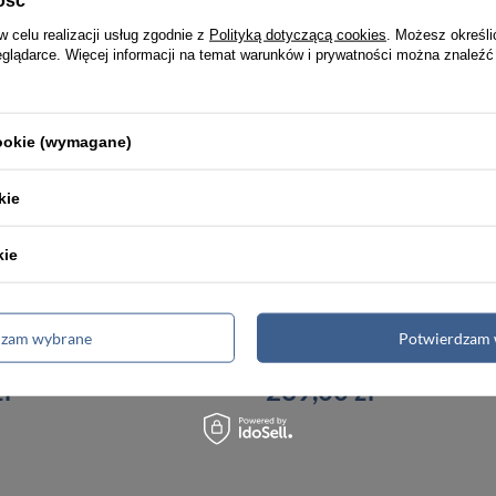
w celu realizacji usług zgodnie z
Polityką dotyczącą cookies
. Możesz określi
eglądarce. Więcej informacji na temat warunków i prywatności można znaleźć
cookie (wymagane)
kie
kie
dzam wybrane
Potwierdzam 
SMARTWATCH DAMSKI RÓŻOWY Rubicon RNCE87 - WYKONYWANIE POŁĄCZEŃ (sr031b)
ł
239,00 zł