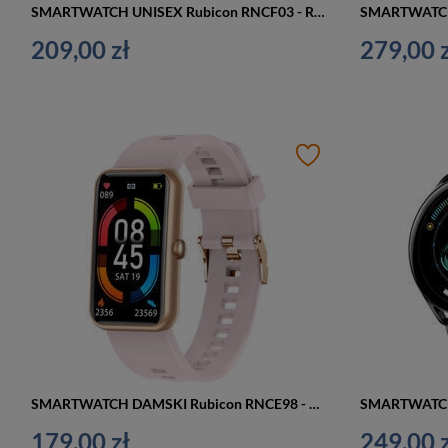
SMARTWATCH UNISEX Rubicon RNCF03 - ROZMOWY BLUETOOTH, ALWAYS ON DISPLAY (sr049g)
209,00 zł
279,00 z
SMARTWATCH DAMSKI Rubicon RNCE98 - WYKONYWANIE POŁĄCZEŃ, PULSOKSYMETR (sr043a)
179,00 zł
249,00 z