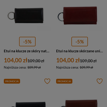
-5%
-5%
Etui na klucze ze skóry naturalnej unisex Barberini's 7023-11 małe ciemnobrązowe
Etui na klucze skórzane unisex Barberini's 7023-13 małe czerwone
104,00 zł
104,00 zł
109,00 zł
109,00 zł
Najniższa cena:
109,99 zł
Najniższa cena:
109,99 zł
PROMOCJA
PROMOCJA