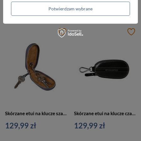
Potwierdzam wybrane
59,99 zł
79,99 zł
Skórzane etui na klucze szare Vip Collection Palermo 10 GREY
Skórzane etui na klucze czarne Vip Collection Palermo 10 BL
129,99 zł
129,99 zł