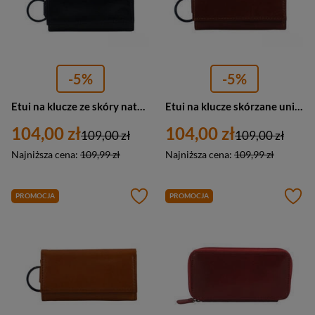
-5%
-5%
Etui na klucze ze skóry naturalnej unisex Barberini's 7023-1 małe czarne
Etui na klucze skórzane unisex Barberini's 7023-6 małe brązowe
104,00 zł
104,00 zł
109,00 zł
109,00 zł
Najniższa cena:
109,99 zł
Najniższa cena:
109,99 zł
PROMOCJA
PROMOCJA