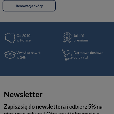
Renowacja skóry
Od 2010
Jakość
w Polsce
premium
Wysyłka nawet
Darmowa dostawa
w 24h
od 399 zł
Newsletter
Zapisz się do newslettera
i odbierz
5%
na
pierwsze zakupy! Otrzymuj informacje o