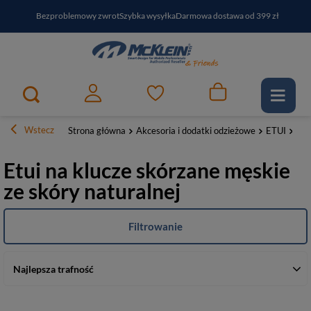
Bezproblemowy zwrot
Szybka wysyłka
Darmowa dostawa od 399 zł
PayPo - kup i zapłać za
30
dni
Zapisz się do newslettera i odbierz RABAT
Wstecz
Strona główna
Akcesoria i dodatki odzieżowe
ETUI
Na 
Etui na klucze skórzane męskie
ze skóry naturalnej
Filtrowanie
Najlepsza trafność