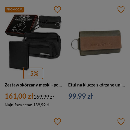
PROMOCJA
-5%
Zestaw skórzany męski - portfel pionowy czarny, saszetka do ręki, etui na klucze P69
Etui na klucze skórzane unisex Beverly Hills Polo BH-266 VE klasyczne zielono-brązowe
161,00 zł
99,99 zł
169,99 zł
Najniższa cena:
139,99 zł