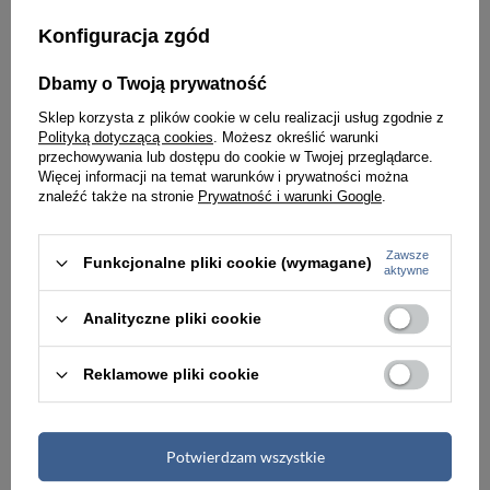
-6%
-5%
Konfiguracja zgód
Czerwone etui na klucze z portmonetką wykonane ze skóry naturalnej - 4U Cavaldi
Etui na klucze skórzane unisex Barberini's 8183-38 poziome zielone
Dbamy o Twoją prywatność
33,00 zł
104,00 zł
34,99 zł
109,00 zł
Sklep korzysta z plików cookie w celu realizacji usług zgodnie z
Polityką dotyczącą cookies
. Możesz określić warunki
Najniższa cena:
33,00 zł
Najniższa cena:
104,00 zł
przechowywania lub dostępu do cookie w Twojej przeglądarce.
Więcej informacji na temat warunków i prywatności można
znaleźć także na stronie
Prywatność i warunki Google
.
Zawsze
Funkcjonalne pliki cookie (wymagane)
aktywne
Analityczne pliki cookie
Reklamowe pliki cookie
Potwierdzam wszystkie
Etui na klucze skórzane unisex VOOC P10 Vintage jucht kluczówka coral
Skórzane etui na klucze jasnobrązowe brelok - Brodrene 103001-LIGHTBR