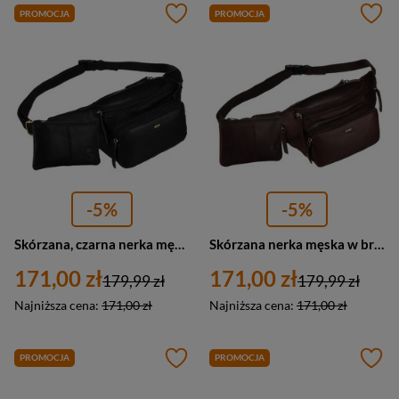
PROMOCJA
PROMOCJA
-5%
-5%
Skórzana, czarna nerka męska z kieszeniami i etui na klucze - Peterson
Skórzana nerka męska w brązowym kolorze z kieszeniami i etui na klucze - Peterson
171,00 zł
171,00 zł
179,99 zł
179,99 zł
Najniższa cena:
171,00 zł
Najniższa cena:
171,00 zł
PROMOCJA
PROMOCJA