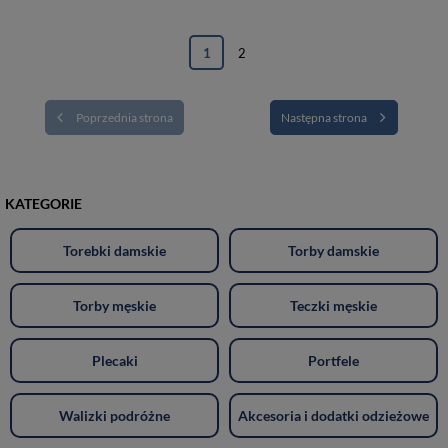
1
2
Poprzednia strona
Następna strona
KATEGORIE
Torebki damskie
Torby damskie
Torby męskie
Teczki męskie
Plecaki
Portfele
Walizki podróżne
Akcesoria i dodatki odzieżowe