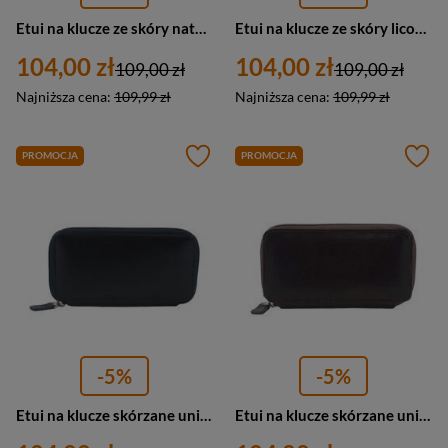
Etui na klucze ze skóry naturalnej unisex Barberini's 8183-4 poziome granatowe
Etui na klucze ze skóry licowej unisex Barberini's 8183-12 zamykane jasnobrązowe
104,00 zł
104,00 zł
109,00 zł
109,00 zł
Najniższa cena:
109,99 zł
Najniższa cena:
109,99 zł
PROMOCJA
PROMOCJA
-5%
-5%
Etui na klucze skórzane unisex Barberini's 8183-1 zasuwane czarne
Etui na klucze skórzane unisex Barberini's 8183-11 zamykane ciemnobrązowe