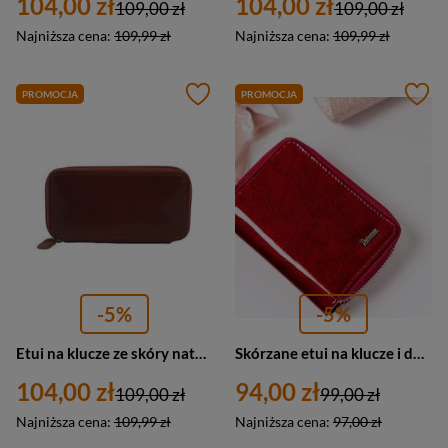
104,00 zł
104,00 zł
109,00 zł
109,00 zł
Najniższa cena:
109,99 zł
Najniższa cena:
109,99 zł
PROMOCJA
PROMOCJA
-5%
-5%
Etui na klucze ze skóry naturalnej unisex Barberini's 8183-6 małe brązowe
Skórzane etui na klucze i dokumenty czerwone Peterson PTN BC-6000-1414 RED
104,00 zł
94,00 zł
109,00 zł
99,00 zł
Najniższa cena:
109,99 zł
Najniższa cena:
97,00 zł