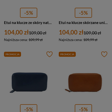
-5%
-5%
Etui na klucze ze skóry naturalnej unisex Barberini's 7023-12 małe camel brąz
Etui na klucze skórzane unisex Barberini's 8183-13 zasuwane czerwone
104,00 zł
104,00 zł
109,00 zł
109,00 zł
Najniższa cena:
109,99 zł
Najniższa cena:
109,99 zł
PROMOCJA
PROMOCJA
-5%
-5%