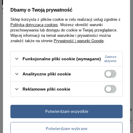
klucze czerwone Verus Monaco
168 RED
Dbamy o Twoją prywatność
Sklep korzysta z plików cookie w celu realizacji usług zgodnie z
Polityką dotyczącą cookies
. Możesz określić warunki
przechowywania lub dostępu do cookie w Twojej przeglądarce.
Więcej informacji na temat warunków i prywatności można
znaleźć także na stronie
Prywatność i warunki Google
.
Zawsze
Funkcjonalne pliki cookie (wymagane)
aktywne
Analityczne pliki cookie
Reklamowe pliki cookie
Skórzane etui na klucze brązowe Verus Monaco 168 BR
Potwierdzam wszystkie
119,99 zł
119,99 zł
Potwierdzam wybrane