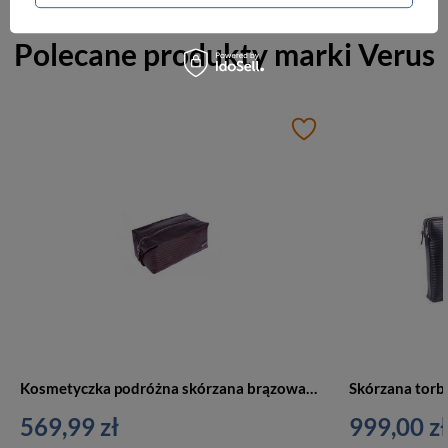
Polecane produkty marki
Verus
Kosmetyczka podróżna skórzana brązowa duża Verus BC407 BR
569,99 zł
999,00 zł