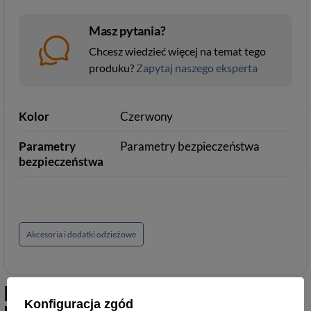
Masz pytania?
Chcesz wiedzieć więcej na temat tego
produku?
Zapytaj naszego eksperta
Kolor
Czerwony
Parametry
Parametry bezpieczeństwa
bezpieczeństwa
Akcesoria i dodatki odzieżowe
Podobne do
Skórzane etui na
Konfiguracja zgód