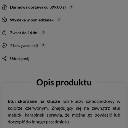
Darmowa dostawa
od
399,00 zł
Wysyłka
w poniedziałek
Zwrot
do
14
dni
2 lata gwarancji
Udostępnij
Opis produktu
Etui skórzane na klucze
lub kluczy samochodowy w
kolorze czerwonym. Znajdujący się na zewnątrz etui
malutki karabinek sprawia, że można go powiesić lub
doczepić do innego przedmiotu.