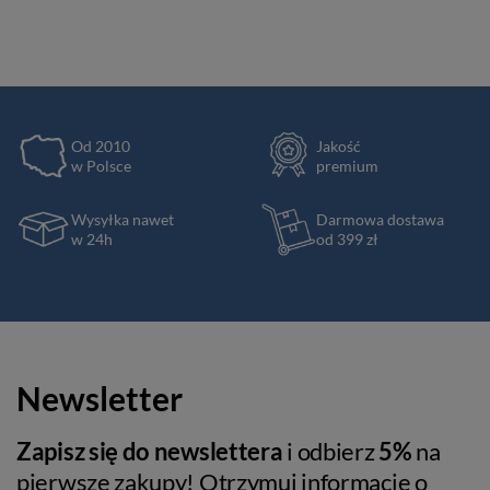
Od 2010
Jakość
w Polsce
premium
Wysyłka nawet
Darmowa dostawa
w 24h
od 399 zł
Newsletter
Zapisz się do newslettera
i odbierz
5%
na
pierwsze zakupy! Otrzymuj informacje o