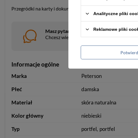
Przegródki na karty i dokumenty też
zabezpieczono podsz
Analityczne pliki coo
Reklamowe pliki coo
Masz pytania?
Chcesz wiedzieć więcej na temat tego prod
Potwier
Informacje ogólne
Marka
Peterson
Płeć
damska
Materiał
skóra naturalna
Kolor główny
niebieski
Typ
portfel
portfel