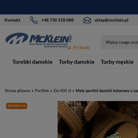
Kontakt
+48 730 318 088
sklep@mcklein.pl
Torebki damskie
Torby damskie
Torby męskie
Strona główna
Portfele
Do 400 zł
Mały portfel damski kolorowy z z
PROMOCJA