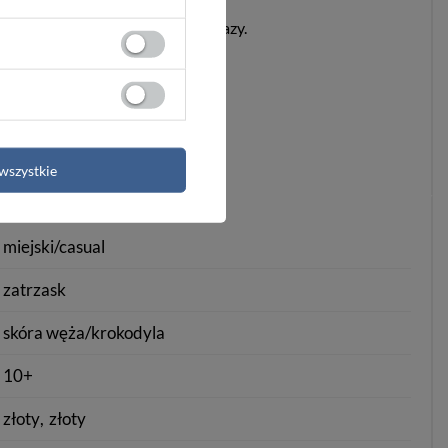
jmowania kart niezliczoną ilość razy.
wszystkie
miejski/casual
zatrzask
skóra węża/krokodyla
10+
złoty
złoty