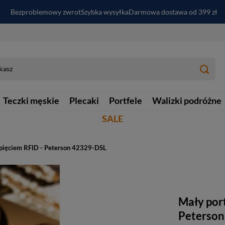
Bezproblemowy zwrot
Szybka wysyłka
Darmowa dostawa od 399 zł
PayPo - kup i zapłać za
30
dni
Zapisz się do newslettera i odbierz RABAT
Teczki męskie
Plecaki
Portfele
Walizki podróżne
SALE
apięciem RFID - Peterson 42329-DSL
Mały port
Peterson