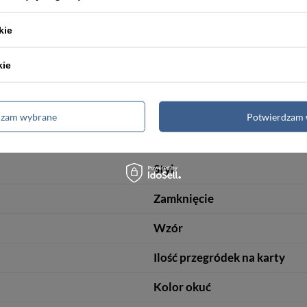
ewką
. Pozwala to
uniknąć otarć na skórze
, podczas wkładania i wy
kie
kie
uku?
Zapytaj naszego eksperta
dzam wybrane
Potwierdzam 
Detale
Styl
Zamknięcie
Wzór
Ilość przegródek na karty
Kolor okuć