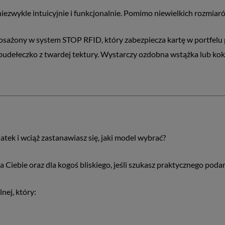
ezwykle intuicyjnie i funkcjonalnie. Pomimo niewielkich rozmiar
osażony w system STOP RFID, który zabezpiecza kartę w portfelu 
udełeczko z twardej tektury. Wystarczy ozdobna wstążka lub koka
atek i wciąż zastanawiasz się, jaki model wybrać?
 Ciebie oraz dla kogoś bliskiego, jeśli szukasz praktycznego pod
nej, który: