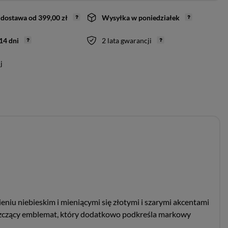
dostawa
od
399,00 zł
Wysyłka
w poniedziałek
14
dni
2 lata gwarancji
j
niu niebieskim i mieniącymi się złotymi i szarymi akcentami
błyszczący emblemat, który dodatkowo podkreśla markowy