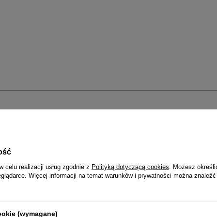
 w różnym formacie, jak karty czy dowód osobisty.
ość
w celu realizacji usług zgodnie z
Polityką dotyczącą cookies
. Możesz określi
eglądarce. Więcej informacji na temat warunków i prywatności można znaleźć
pinana na bigiel
o standardowym formacie.
Jedna z przegródek jest przezroczysta i 
cookie (wymagane)