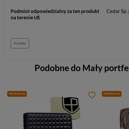
Podmiot odpowiedzialny za ten produkt
Cedar Sp. z
na terenie UE
Portfele
Podobne do
Mały portfe
PROMOCJA
PROMOCJA