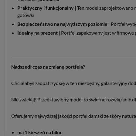
Praktyczny i funkcjonalny
|
Ten model zaprojektowano ni
gotówki
Bezpieczeństwo na najwyższym poziomie
|
Portfel wyp
Idealny na prezent |
Portfel zapakowany jest w firmowe p
Nadszedł czas na zmianę portfela?
Chciałabyś zaopatrzyć się w ten niezbędny, galanteryjny dod
Nie zwlekaj! Przedstawiony model to świetne rozwiązanie dla
Oferujemy najwyższej jakości portfel damski ze skóry natural
ma 1 kieszeń na bilon