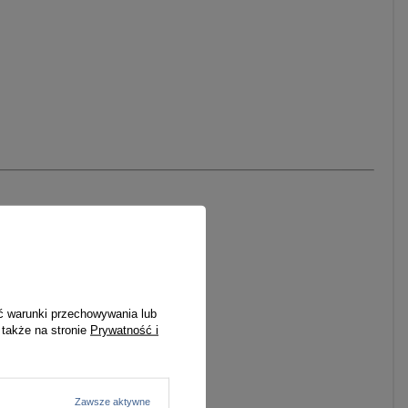
ć warunki przechowywania lub
 także na stronie
Prywatność i
świetnie nada się na fotografię.
Zawsze aktywne