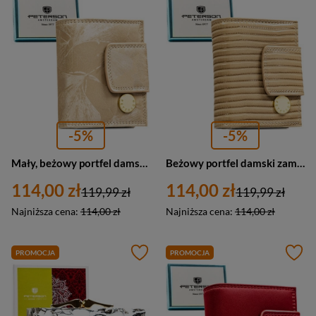
-5%
-5%
Mały, beżowy portfel damski zamykany na bigiel i zatrzask, pokryty roślinnym wzorem - Peterson
Beżowy portfel damski zamykany na bigiel i zatrzask, pokryty wzorem w plecionkę - Peterson
114,00 zł
114,00 zł
119,99 zł
119,99 zł
Najniższa cena:
114,00 zł
Najniższa cena:
114,00 zł
PROMOCJA
PROMOCJA