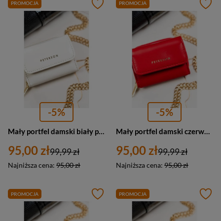
PROMOCJA
PROMOCJA
-5%
-5%
Mały portfel damski biały portmonetka RFID - Peterson 011-WEI-PUS
Mały portfel damski czerwony portmonetka RFID - Peterson 011-WEI-PUS
95,00 zł
95,00 zł
99,99 zł
99,99 zł
Najniższa cena:
95,00 zł
Najniższa cena:
95,00 zł
PROMOCJA
PROMOCJA