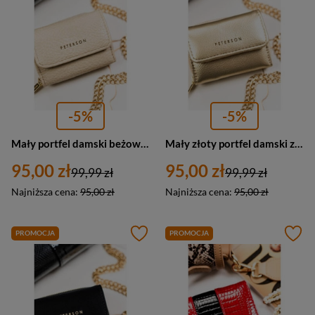
-5%
-5%
Mały portfel damski beżowy portmonetka RFID - Peterson 011-WEI-PUS
Mały złoty portfel damski z zatrzaskiem - Peterson 011-WEI-PUS
95,00 zł
95,00 zł
99,99 zł
99,99 zł
Najniższa cena:
95,00 zł
Najniższa cena:
95,00 zł
PROMOCJA
PROMOCJA