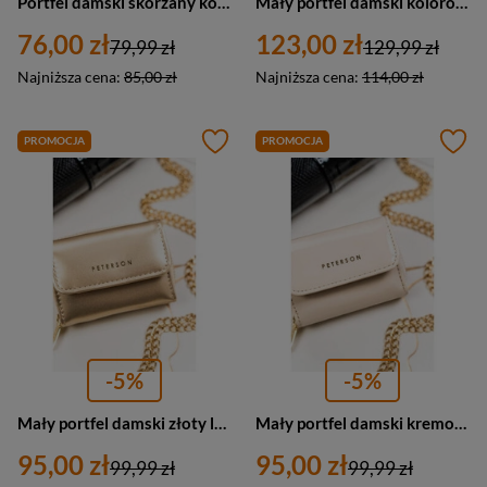
Portfel damski skórzany kolorowy croco RFID - Peterson 423229-SFL
Mały portfel damski kolorowy z zapięciem RFID - Peterson 42329-DSL
76,00 zł
123,00 zł
79,99 zł
129,99 zł
Najniższa cena:
85,00 zł
Najniższa cena:
114,00 zł
PROMOCJA
PROMOCJA
-5%
-5%
Mały portfel damski złoty lakierowny portmonetka RFID - Peterson 011-WEI-PUS
Mały portfel damski kremowy portmonetka RFID - Peterson 011-WEI-PUS
95,00 zł
95,00 zł
99,99 zł
99,99 zł