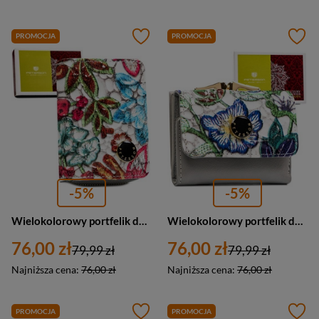
PROMOCJA
PROMOCJA
-5%
-5%
Wielokolorowy portfelik damski ze skóry naturalnej zamykany zatrzaskiem i suwakiem - Peterson
Wielokolorowy portfelik damski ze skóry naturalnej w kwiaty zamykany biglem i zatrzaskiem - Peterson
76,00 zł
76,00 zł
79,99 zł
79,99 zł
Najniższa cena:
76,00 zł
Najniższa cena:
76,00 zł
PROMOCJA
PROMOCJA