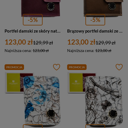
-5%
-5%
Portfel damski ze skóry naturalnej i ekologicznej w fioletowym kolorze, zamykany zatrzaskiem i biglem - Peterson
Brązowy portfel damski ze skóry naturalnej i ekologicznej, zamykany zatrzaskiem i biglem - Peterson
123,00 zł
123,00 zł
129,99 zł
129,99 zł
Najniższa cena:
123,00 zł
Najniższa cena:
123,00 zł
PROMOCJA
PROMOCJA