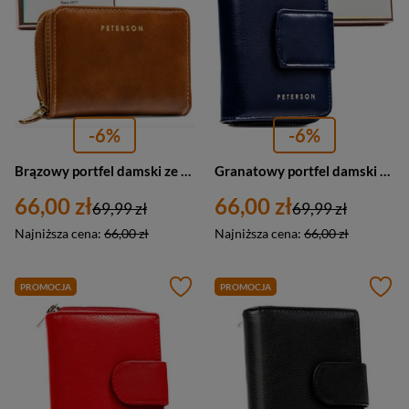
-6%
-6%
Brązowy portfel damski ze skóry ekologicznej zamykany na suwak i zatrzask - Peterson
Granatowy portfel damski ze skóry ekologicznej z systemem RFID - Peterson
66,00 zł
66,00 zł
69,99 zł
69,99 zł
Najniższa cena:
66,00 zł
Najniższa cena:
66,00 zł
PROMOCJA
PROMOCJA