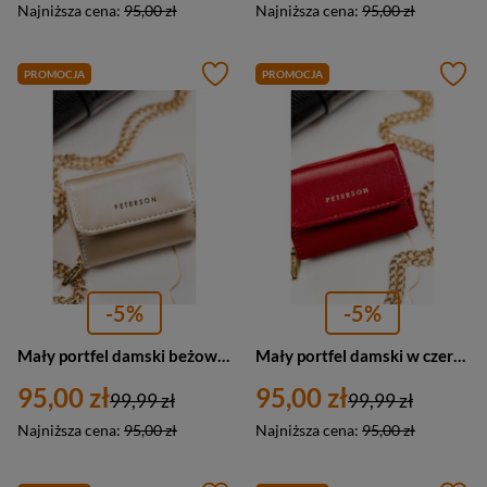
Najniższa cena:
95,00 zł
Najniższa cena:
95,00 zł
PROMOCJA
PROMOCJA
-5%
-5%
Mały portfel damski beżowy lakierowny portmonetka RFID - Peterson 011-WEI-PUS
Mały portfel damski w czerwonym kolorze portmonetka RFID - Peterson 011-WEI-PUS
95,00 zł
95,00 zł
99,99 zł
99,99 zł
Najniższa cena:
95,00 zł
Najniższa cena:
95,00 zł