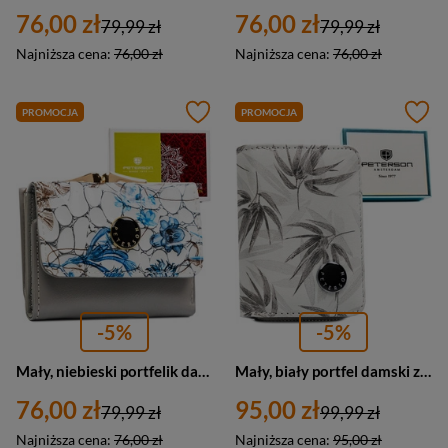
76,00 zł
76,00 zł
79,99 zł
79,99 zł
Najniższa cena:
76,00 zł
Najniższa cena:
76,00 zł
PROMOCJA
PROMOCJA
-5%
-5%
Mały, niebieski portfelik damski ze skóry naturalnej w kwiaty - Peterson
Mały, biały portfel damski ze skóry ekologicznej i naturalnej - Peterson
76,00 zł
95,00 zł
79,99 zł
99,99 zł
Najniższa cena:
76,00 zł
Najniższa cena:
95,00 zł