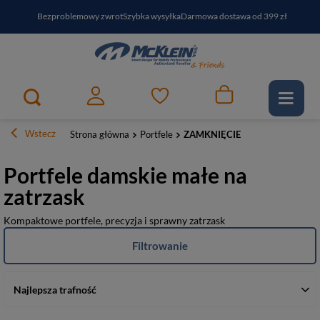
Bezproblemowy zwrot
Szybka wysyłka
Darmowa dostawa od 399 zł
PayPo - kup i zapłać za
30
dni
Zapisz się do newslettera i odbierz RABAT
Wstecz
Strona główna
Portfele
ZAMKNIĘCIE
Portfele damskie małe na
zatrzask
Kompaktowe portfele, precyzja i sprawny zatrzask
Filtrowanie
Najlepsza trafność