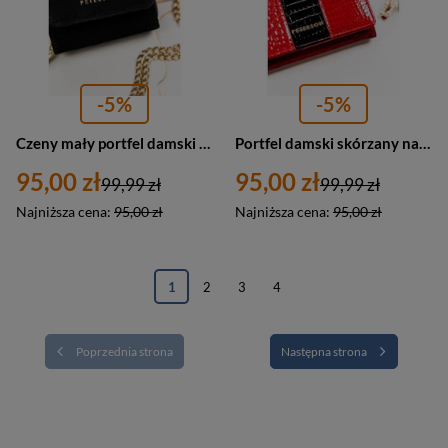
-5%
-5%
Czeny mały portfel damski portmonetka RFID - Peterson 011-WEI-PUS
Portfel damski skórzany na zatrzask i bigiel croco - Peterson PH30-3-RS
95,00 zł
95,00 zł
99,99 zł
99,99 zł
Najniższa cena:
95,00 zł
Najniższa cena:
95,00 zł
1
2
3
4
Poprzednia strona
Następna strona