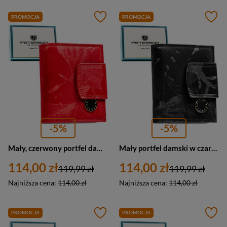
PROMOCJA
PROMOCJA
-5%
-5%
Mały, czerwony portfel damski zamykany na bigiel i zatrzask - Peterson
Mały portfel damski w czarnym kolorze zamykany na bigiel i zatrzask - Peterson
114,00 zł
114,00 zł
119,99 zł
119,99 zł
Najniższa cena:
114,00 zł
Najniższa cena:
114,00 zł
PROMOCJA
PROMOCJA