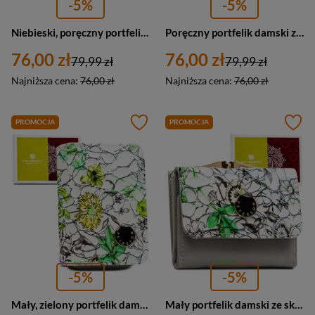
-5%
-5%
Niebieski, poręczny portfelik damski ze skóry naturalnej z systemem RFID, zamykany zatrzaskiem i suwakiem - Peterson
Poręczny portfelik damski ze skóry naturalnej w czarnym kolorze zamykany zatrzaskiem i suwakiem - Peterson
76,00 zł
76,00 zł
79,99 zł
79,99 zł
Najniższa cena:
76,00 zł
Najniższa cena:
76,00 zł
PROMOCJA
PROMOCJA
-5%
-5%
Mały, zielony portfelik damski ze skóry naturalnej z systemem RFID - Peterson
Mały portfelik damski ze skóry naturalnej w zielonym kolorze - Peterson