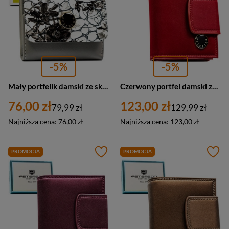
-5%
-5%
Mały portfelik damski ze skóry naturalnej w dominującym czarnym kolorze - Peterson
Czerwony portfel damski ze skóry naturalnej i ekologicznej z systemem RFID - Peterson
76,00 zł
123,00 zł
79,99 zł
129,99 zł
Najniższa cena:
76,00 zł
Najniższa cena:
123,00 zł
PROMOCJA
PROMOCJA