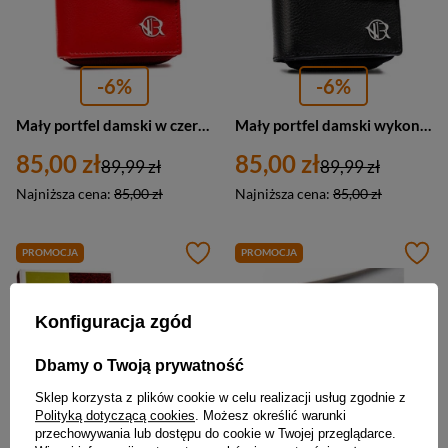
-6%
-6%
Mały portfel damski w czerwonym kolorze zamykany na zatrzask - Rovicky
Mały portfel damski wykonany ze skóry naturalnej w czarnym kolorze - Rovicky
85,00 zł
85,00 zł
89,99 zł
89,99 zł
Najniższa cena:
85,00 zł
Najniższa cena:
85,00 zł
PROMOCJA
PROMOCJA
Konfiguracja zgód
Dbamy o Twoją prywatność
Sklep korzysta z plików cookie w celu realizacji usług zgodnie z
Polityką dotyczącą cookies
. Możesz określić warunki
przechowywania lub dostępu do cookie w Twojej przeglądarce.