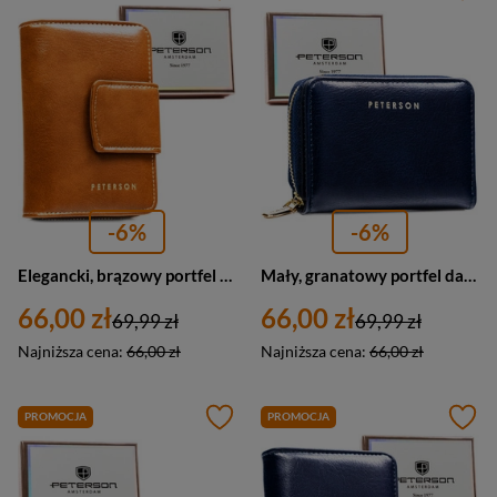
-6%
-6%
Elegancki, brązowy portfel damski ze skóry ekologicznej z systemem RFID - Peterson
Mały, granatowy portfel damski ze skóry ekologicznej wyposażony w system RFID - Peterson
66,00 zł
66,00 zł
69,99 zł
69,99 zł
Najniższa cena:
66,00 zł
Najniższa cena:
66,00 zł
PROMOCJA
PROMOCJA