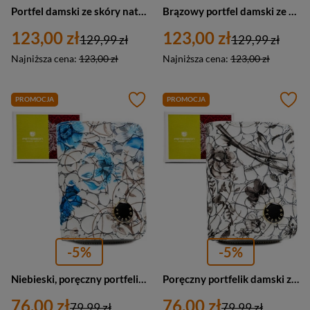
Portfel damski ze skóry naturalnej i ekologicznej w fioletowym kolorze, zamykany zatrzaskiem i biglem - Peterson
Brązowy portfel damski ze skóry naturalnej i ekologicznej, zamykany zatrzaskiem i biglem - Peterson
123,00 zł
123,00 zł
129,99 zł
129,99 zł
Najniższa cena:
123,00 zł
Najniższa cena:
123,00 zł
PROMOCJA
PROMOCJA
-5%
-5%
Niebieski, poręczny portfelik damski ze skóry naturalnej z systemem RFID, zamykany zatrzaskiem i suwakiem - Peterson
Poręczny portfelik damski ze skóry naturalnej w czarnym kolorze zamykany zatrzaskiem i suwakiem - Peterson
76,00 zł
76,00 zł
79,99 zł
79,99 zł