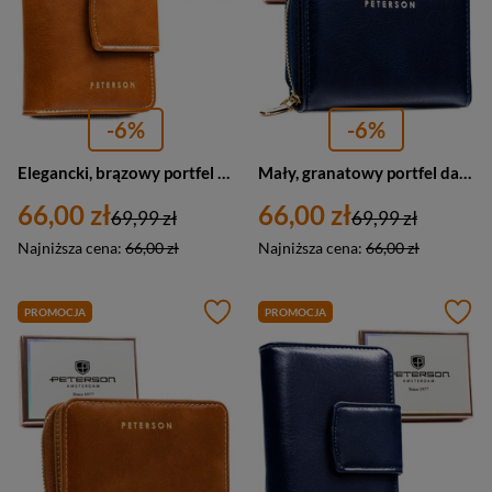
-6%
-6%
Elegancki, brązowy portfel damski ze skóry ekologicznej z systemem RFID - Peterson
Mały, granatowy portfel damski ze skóry ekologicznej wyposażony w system RFID - Peterson
66,00 zł
66,00 zł
69,99 zł
69,99 zł
Najniższa cena:
66,00 zł
Najniższa cena:
66,00 zł
PROMOCJA
PROMOCJA