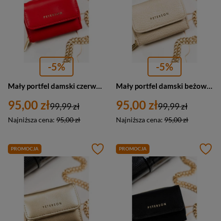
-5%
-5%
Mały portfel damski czerwony portmonetka RFID - Peterson 011-WEI-PUS
Mały portfel damski beżowy portmonetka RFID - Peterson 011-WEI-PUS
95,00 zł
95,00 zł
99,99 zł
99,99 zł
Najniższa cena:
95,00 zł
Najniższa cena:
95,00 zł
PROMOCJA
PROMOCJA