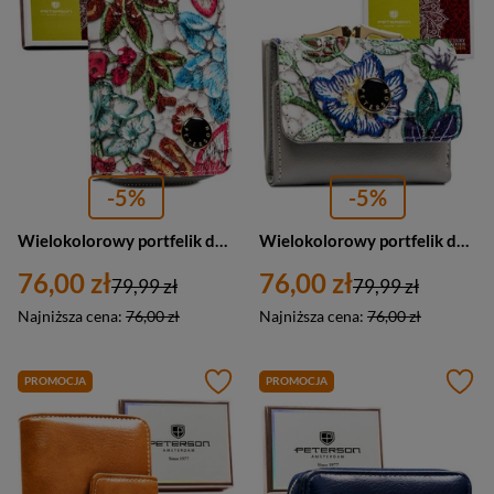
-5%
-5%
Wielokolorowy portfelik damski ze skóry naturalnej zamykany zatrzaskiem i suwakiem - Peterson
Wielokolorowy portfelik damski ze skóry naturalnej w kwiaty zamykany biglem i zatrzaskiem - Peterson
76,00 zł
76,00 zł
79,99 zł
79,99 zł
Najniższa cena:
76,00 zł
Najniższa cena:
76,00 zł
PROMOCJA
PROMOCJA