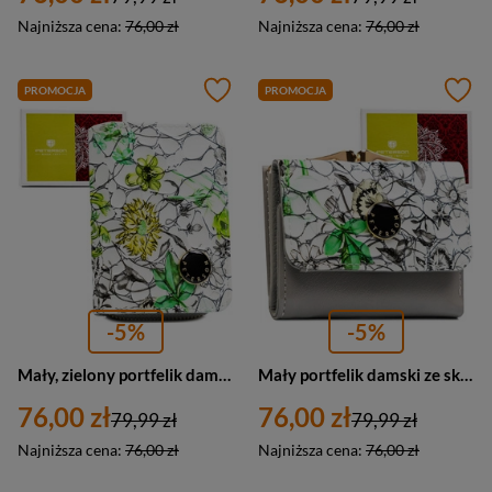
Najniższa cena:
76,00 zł
Najniższa cena:
76,00 zł
PROMOCJA
PROMOCJA
-5%
-5%
Mały, zielony portfelik damski ze skóry naturalnej z systemem RFID - Peterson
Mały portfelik damski ze skóry naturalnej w zielonym kolorze - Peterson
76,00 zł
76,00 zł
79,99 zł
79,99 zł
Najniższa cena:
76,00 zł
Najniższa cena:
76,00 zł