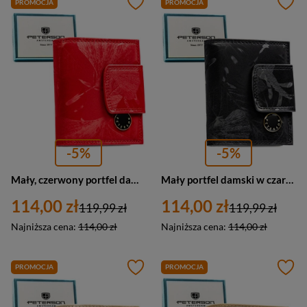
PROMOCJA
PROMOCJA
-5%
-5%
Mały, czerwony portfel damski zamykany na bigiel i zatrzask - Peterson
Mały portfel damski w czarnym kolorze zamykany na bigiel i zatrzask - Peterson
114,00 zł
114,00 zł
119,99 zł
119,99 zł
Najniższa cena:
114,00 zł
Najniższa cena:
114,00 zł
PROMOCJA
PROMOCJA