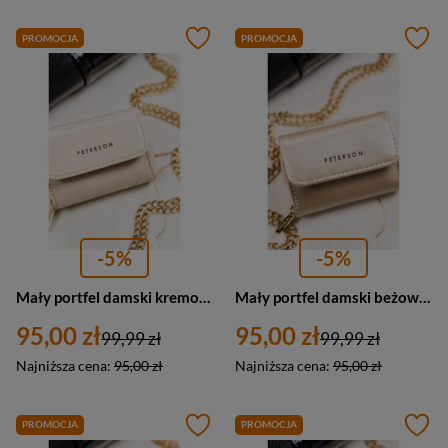
PROMOCJA
PROMOCJA
-5%
-5%
Mały portfel damski kremowy portmonetka RFID - Peterson 011-WEI-PUS
Mały portfel damski beżowy lakierowny portmonetka RFID - Peterson 011-WEI-PUS
95,00 zł
95,00 zł
99,99 zł
99,99 zł
Najniższa cena:
95,00 zł
Najniższa cena:
95,00 zł
PROMOCJA
PROMOCJA