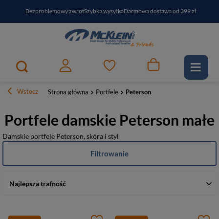
Bezproblemowy zwrot
Szybka wysyłka
Darmowa dostawa od 399 zł
PayPo - kup i zapłać za
30
dni
Zapisz się do newslettera i odbierz RABAT
Wstecz
Strona główna
Portfele
Peterson
Portfele damskie Peterson małe
Damskie portfele Peterson, skóra i styl
Filtrowanie
Najlepsza trafność