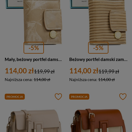
-5%
-5%
Mały, beżowy portfel damski zamykany na bigiel i zatrzask, pokryty roślinnym wzorem - Peterson
Beżowy portfel damski zamykany na bigiel i zatrzask, pokryty wzorem w plecionkę - Peterson
114,00 zł
114,00 zł
119,99 zł
119,99 zł
Najniższa cena:
114,00 zł
Najniższa cena:
114,00 zł
PROMOCJA
PROMOCJA