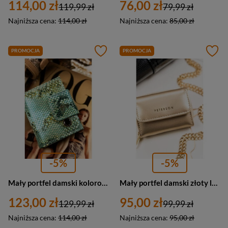
114,00 zł
76,00 zł
119,99 zł
79,99 zł
Najniższa cena:
114,00 zł
Najniższa cena:
85,00 zł
PROMOCJA
PROMOCJA
-5%
-5%
Mały portfel damski kolorowy z zapięciem RFID - Peterson 42329-DSL
Mały portfel damski złoty lakierowny portmonetka RFID - Peterson 011-WEI-PUS
123,00 zł
95,00 zł
129,99 zł
99,99 zł
Najniższa cena:
114,00 zł
Najniższa cena:
95,00 zł