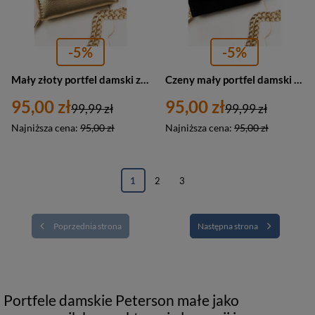
-5%
-5%
Mały złoty portfel damski z zatrzaskiem - Peterson 011-WEI-PUS
Czeny mały portfel damski portmonetka RFID - Peterson 011-WEI-PUS
95,00 zł
95,00 zł
99,99 zł
99,99 zł
Najniższa cena:
95,00 zł
Najniższa cena:
95,00 zł
1
2
3
Poprzednia strona
Następna strona
Portfele damskie Peterson małe jako