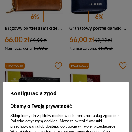
-6%
-6%
Brązowy portfel damski ze skóry ekologicznej zamykany na suwak i zatrzask - Peterson
Granatowy portfel damski ze skóry ekologicznej z systemem RFID - Peterson
66,00 zł
66,00 zł
69,99 zł
69,99 zł
Najniższa cena:
66,00 zł
Najniższa cena:
66,00 zł
PROMOCJA
PROMOCJA
Konfiguracja zgód
Dbamy o Twoją prywatność
Sklep korzysta z plików cookie w celu realizacji usług zgodnie z
Polityką dotyczącą cookies
. Możesz określić warunki
przechowywania lub dostępu do cookie w Twojej przeglądarce.
-5%
-5%
Więcej informacji na temat warunków i prywatności można