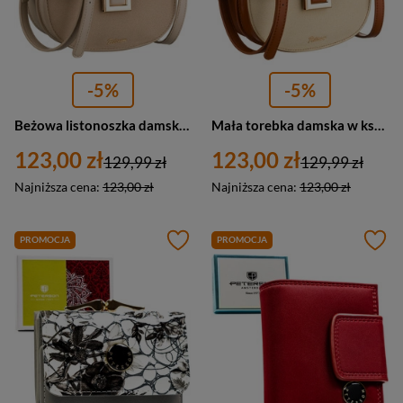
-5%
-5%
Beżowa listonoszka damska w kształcie podkówki zamykana klipsem magnetycznym - Peterson
Mała torebka damska w kształcie podkówki w kolorach ecru i brązowym, zamykana klipsem magnetycznym - Peterson
123,00 zł
123,00 zł
129,99 zł
129,99 zł
Najniższa cena:
123,00 zł
Najniższa cena:
123,00 zł
PROMOCJA
PROMOCJA