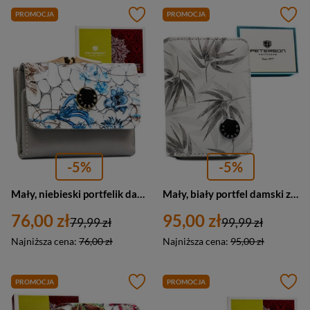
PROMOCJA
PROMOCJA
-5%
-5%
Mały, niebieski portfelik damski ze skóry naturalnej w kwiaty - Peterson
Mały, biały portfel damski ze skóry ekologicznej i naturalnej - Peterson
76,00 zł
95,00 zł
79,99 zł
99,99 zł
Najniższa cena:
76,00 zł
Najniższa cena:
95,00 zł
PROMOCJA
PROMOCJA