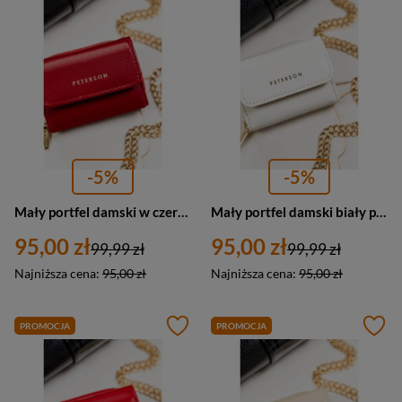
-5%
-5%
Mały portfel damski w czerwonym kolorze portmonetka RFID - Peterson 011-WEI-PUS
Mały portfel damski biały portmonetka RFID - Peterson 011-WEI-PUS
95,00 zł
95,00 zł
99,99 zł
99,99 zł
Najniższa cena:
95,00 zł
Najniższa cena:
95,00 zł
PROMOCJA
PROMOCJA