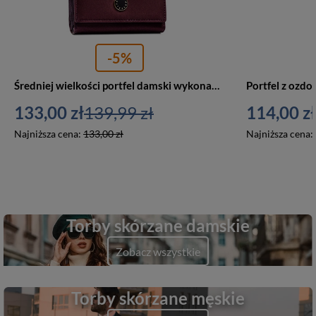
-5%
Średniej wielkości portfel damski wykonany ze skóry naturalnej i ekologicznej w fioletowym kolorze - Peterson
133,00 zł
139,99 zł
114,00 zł
Najniższa cena:
133,00 zł
Najniższa cena:
Torby skórzane damskie
Zobacz wszystkie
Torby skórzane męskie