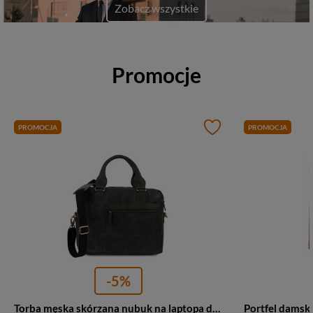
Zobacz wszystkie
Promocje
PROMOCJA
PROMOCJA
-5%
Torba męska skórzana nubuk na laptopa dokumenty Beltimore M88 czarna