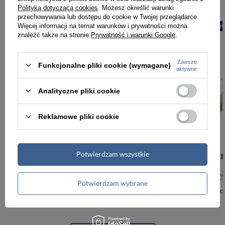
Polityką dotyczącą cookies
. Możesz określić warunki
przechowywania lub dostępu do cookie w Twojej przeglądarce.
Więcej informacji na temat warunków i prywatności można
PROMOCJA
NOWOŚĆ
PROMOCJA
NOW
znaleźć także na stronie
Prywatność i warunki Google
.
Zawsze
Funkcjonalne pliki cookie (wymagane)
aktywne
Analityczne pliki cookie
Reklamowe pliki cookie
-5%
Potwierdzam wszystkie
Brązowy mały plecak damski mini plecaczek ze skóry ekologicznej modny na suwak - Peterson
95,00 zł
99,99 zł
114,00 zł
Potwierdzam wybrane
Najniższa cena:
95,00 zł
Najniższa cena: