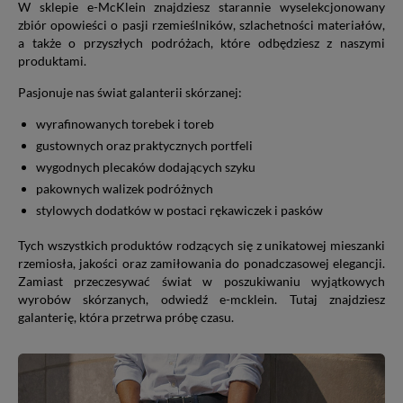
W sklepie e-McKlein znajdziesz starannie wyselekcjonowany
zbiór opowieści o pasji rzemieślników, szlachetności materiałów,
a także o przyszłych podróżach, które odbędziesz z naszymi
produktami.
Pasjonuje nas świat galanterii skórzanej:
wyrafinowanych torebek i toreb
gustownych oraz praktycznych portfeli
wygodnych plecaków dodających szyku
pakownych walizek podróżnych
stylowych dodatków w postaci rękawiczek i pasków
Tych wszystkich produktów rodzących się z unikatowej mieszanki
rzemiosła, jakości oraz zamiłowania do ponadczasowej elegancji.
Zamiast przeczesywać świat w poszukiwaniu wyjątkowych
wyrobów skórzanych, odwiedź e-mcklein. Tutaj znajdziesz
galanterię, która przetrwa próbę czasu.