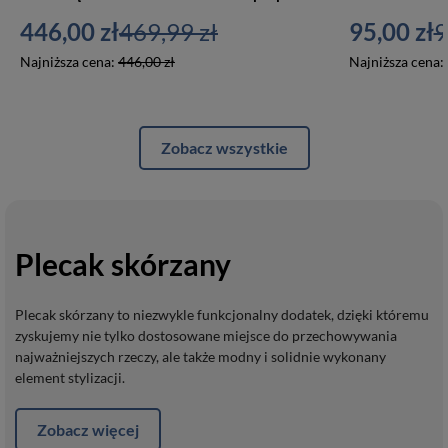
446,00 zł
469,99 zł
95,00 zł
9
Najniższa cena:
446,00 zł
Najniższa cena:
Zobacz wszystkie
Plecak skórzany
Plecak skórzany to niezwykle funkcjonalny dodatek, dzięki któremu
zyskujemy nie tylko dostosowane miejsce do przechowywania
najważniejszych rzeczy, ale także modny i solidnie wykonany
element stylizacji.
Zobacz więcej