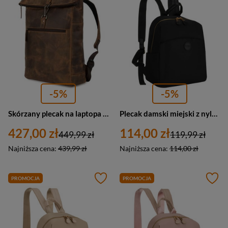
-5%
-5%
Skórzany plecak na laptopa 15,6 biznesowy duży A4 brązowy - Beltimore N19
Plecak damski miejski z nylonu i ze skóry ekologicznej Peterson JN-17 mały czarny
427,00 zł
114,00 zł
449,99 zł
119,99 zł
Najniższa cena:
439,99 zł
Najniższa cena:
114,00 zł
PROMOCJA
PROMOCJA