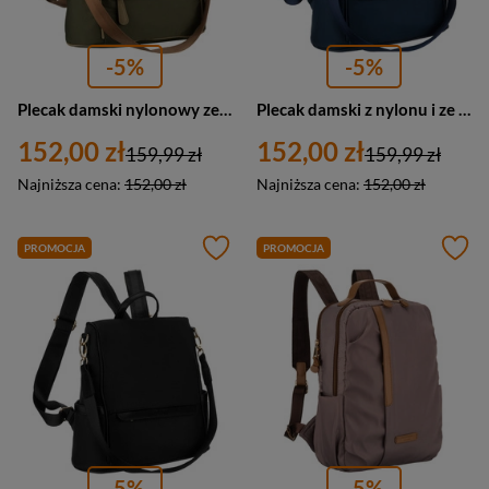
-5%
-5%
Plecak damski nylonowy ze skóry ekologicznej miejski Peterson JN-12 duży zielony
Plecak damski z nylonu i ze skóry ekologicznej Peterson JN-12 duży granatowy
152,00 zł
152,00 zł
159,99 zł
159,99 zł
Najniższa cena:
152,00 zł
Najniższa cena:
152,00 zł
PROMOCJA
PROMOCJA
-5%
-5%