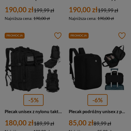
190,00 zł
190,00 zł
199,99 zł
199,99 zł
Najniższa cena:
190,00 zł
Najniższa cena:
190,00 zł
PROMOCJA
PROMOCJA
-5%
-6%
Plecak unisex z nylonu taktyczny militarny Peterson BL096 duży A4 czarny
Plecak podróżny unisex z poliestru 2w1 torba Peterson WRONA duży czarny
180,00 zł
85,00 zł
189,99 zł
89,99 zł