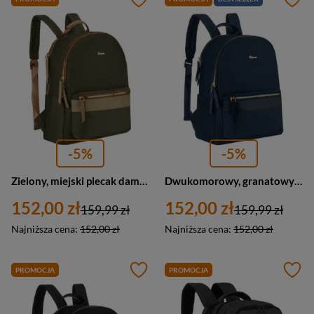
-5%
-5%
Zielony, miejski plecak damski z poliestru zamykany suwakami - Peterson
Dwukomorowy, granatowy plecak damski z poliestru - Peterson
152,00 zł
152,00 zł
159,99 zł
159,99 zł
Najniższa cena:
152,00 zł
Najniższa cena:
152,00 zł
PROMOCJA
PROMOCJA