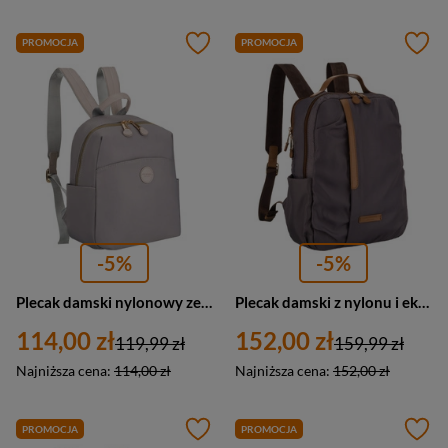
PROMOCJA
PROMOCJA
-5%
-5%
Plecak damski nylonowy ze skóry ekologicznej miejski Peterson JN-17 mały szary
Plecak damski z nylonu i eko skóry miejski Peterson JN-09 średni szary
114,00 zł
152,00 zł
119,99 zł
159,99 zł
Najniższa cena:
114,00 zł
Najniższa cena:
152,00 zł
PROMOCJA
PROMOCJA