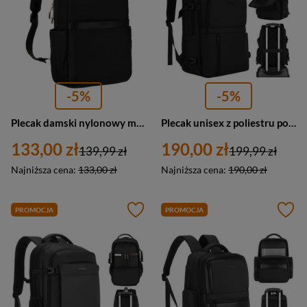
-5%
-5%
Plecak damski nylonowy miejski na regulowanych szelkach Peterson JN-08 średni czarny
Plecak unisex z poliestru podróżny na laptopa 15 Peterson HY241 czarny
133,00 zł
190,00 zł
139,99 zł
199,99 zł
Najniższa cena:
133,00 zł
Najniższa cena:
190,00 zł
PROMOCJA
PROMOCJA