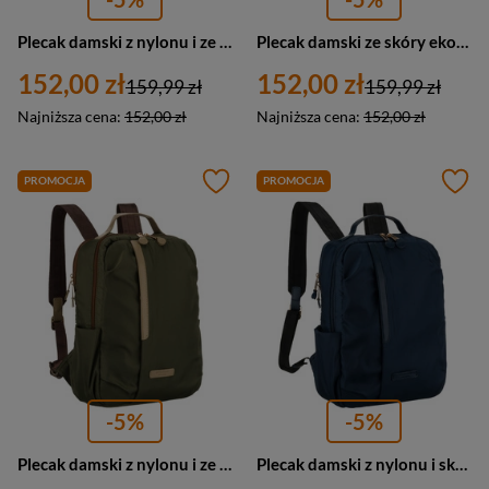
Plecak damski z nylonu i ze skóry ekologicznej Peterson JN-12 duży czarny
Plecak damski ze skóry ekologicznej i z nylonu miejski Peterson JN-09 średni beżowy
152,00 zł
152,00 zł
159,99 zł
159,99 zł
Najniższa cena:
152,00 zł
Najniższa cena:
152,00 zł
PROMOCJA
PROMOCJA
-5%
-5%
Plecak damski z nylonu i ze skóry ekologicznej miejski Peterson JN-09 średni zielony
Plecak damski z nylonu i skóry ekologicznej Peterson JN-09 średni granatowy