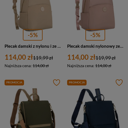
-5%
-5%
Plecak damski z nylonu i ze skóry ekologicznej miejski Peterson JN-17 mały beżowy
Plecak damski nylonowy ze skóry ekologicznej miejski Peterson JN-17 mały różowy
114,00 zł
114,00 zł
119,99 zł
119,99 zł
Najniższa cena:
114,00 zł
Najniższa cena:
114,00 zł
PROMOCJA
PROMOCJA