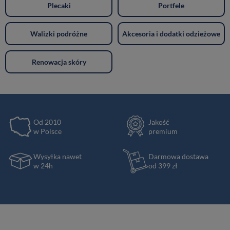
Plecaki
Portfele
Walizki podróżne
Akcesoria i dodatki odzieżowe
Renowacja skóry
Od 2010
Jakość
w Polsce
premium
Wysyłka nawet
Darmowa dostawa
w 24h
od 399 zł