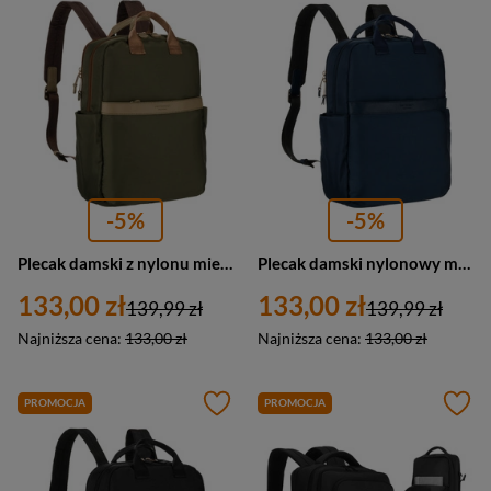
-5%
-5%
Plecak damski z nylonu miejski Peterson JN-08 średni zielony
Plecak damski nylonowy miejski na regulowanych szelkach Peterson JN-08 średni granatowy
133,00 zł
133,00 zł
139,99 zł
139,99 zł
Najniższa cena:
133,00 zł
Najniższa cena:
133,00 zł
PROMOCJA
PROMOCJA