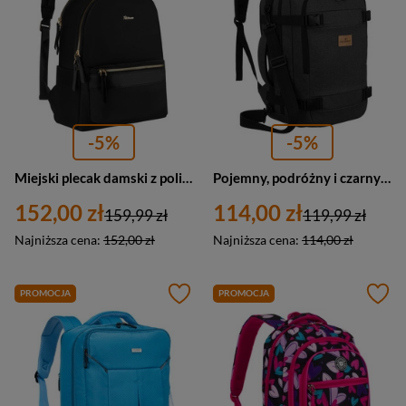
-5%
-5%
Miejski plecak damski z poliestru w czarnym kolorze, zawieszony na regulowanych szelkach - Peterson
Pojemny, podróżny i czarny plecak z poliestru idealny na bagaż podręczny - Peterson
152,00 zł
114,00 zł
159,99 zł
119,99 zł
Najniższa cena:
152,00 zł
Najniższa cena:
114,00 zł
PROMOCJA
PROMOCJA