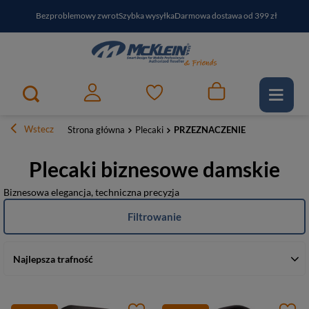
Bezproblemowy zwrot
Szybka wysyłka
Darmowa dostawa od 399 zł
PayPo - kup i zapłać za
30
dni
Zapisz się do newslettera i odbierz RABAT
Wstecz
Strona główna
Plecaki
PRZEZNACZENIE
Plecaki biznesowe damskie
Biznesowa elegancja, techniczna precyzja
Filtrowanie
Najlepsza trafność