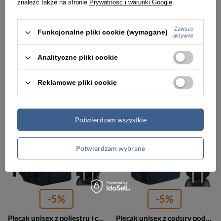
znaleźć także na stronie
Prywatność i warunki Google
.
-5%
-5%
Plecak damski nylonowy miejski lekki Peterson JN-08 średni szary
Plecak unisex z materiału syntetycznego miejski Peterson HY242 duży khaki
Zawsze
Funkcjonalne pliki cookie (wymagane)
aktywne
133,00 zł
180,00 zł
139,99 zł
189,99 zł
Analityczne pliki cookie
Najniższa cena:
133,00 zł
Najniższa cena:
180,00 zł
Reklamowe pliki cookie
PROMOCJA
PROMOCJA
Potwierdzam wszystkie
Potwierdzam wybrane
-5%
-5%
Plecak unisex z poliestru i cordury podróżny Peterson HY241 duży granatowy
Plecak unisex z codury podróżny z kieszenią na laptopa Peterson HY243 granatowy