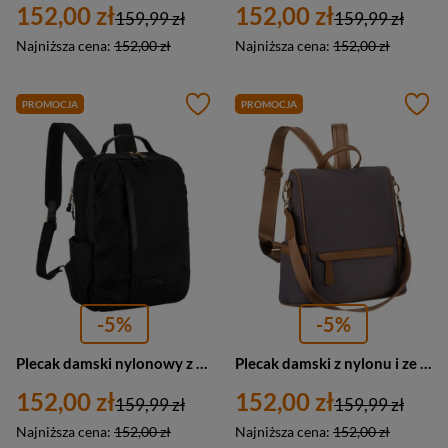
152,00 zł
152,00 zł
159,99 zł
159,99 zł
Najniższa cena:
152,00 zł
Najniższa cena:
152,00 zł
PROMOCJA
PROMOCJA
-5%
-5%
Plecak damski nylonowy z elementami ze skóry ekologicznej Peterson JN-09 średni czarny
Plecak damski z nylonu i ze skóry ekologicznej miejski Peterson JN-12 szary
152,00 zł
152,00 zł
159,99 zł
159,99 zł
Najniższa cena:
152,00 zł
Najniższa cena:
152,00 zł