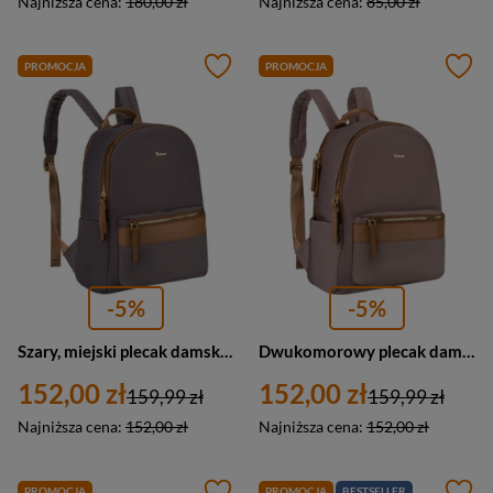
Najniższa cena:
180,00 zł
Najniższa cena:
85,00 zł
PROMOCJA
PROMOCJA
-5%
-5%
Szary, miejski plecak damski z poliestru zamykany suwakami - Peterson
Dwukomorowy plecak damski z poliestru w beżowym kolorze - Peterson
152,00 zł
152,00 zł
159,99 zł
159,99 zł
Najniższa cena:
152,00 zł
Najniższa cena:
152,00 zł
PROMOCJA
PROMOCJA
BESTSELLER