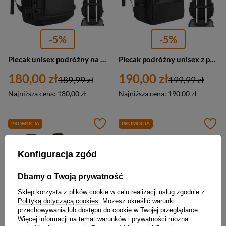
-5%
-5%
Plecak unisex podróżny na laptopa z syntetyku Peterson HY242 duży czarny
Plecak podróżny unisex z poliestru i cordury Peterson HY243 duży czarny
180,00 zł
190,00 zł
189,99 zł
199,99 zł
Najniższa cena:
180,00 zł
Najniższa cena:
190,00 zł
PROMOCJA
PROMOCJA
Konfiguracja zgód
Dbamy o Twoją prywatność
Sklep korzysta z plików cookie w celu realizacji usług zgodnie z
Polityką dotyczącą cookies
. Możesz określić warunki
przechowywania lub dostępu do cookie w Twojej przeglądarce.
Więcej informacji na temat warunków i prywatności można