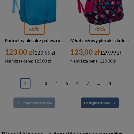
-5%
-5%
Podróżny plecak z poliestru w niebieskim kolorze wyposażony w oddychające szelki - Peterson
Młodzieżowy plecak szkolny z poliestru we wzór w serduszka - Peterson
123,00 zł
123,00 zł
129,99 zł
129,99 zł
Najniższa cena:
123,00 zł
Najniższa cena:
123,00 zł
1
2
3
4
5
6
7
...
24
Poprzednia strona
Następna strona