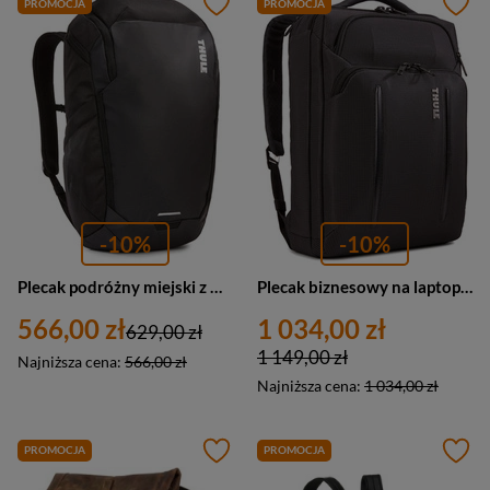
PROMOCJA
PROMOCJA
-10%
-10%
Plecak podróżny miejski z materiału wodoodpornego unisex Thule Chasm TCHB115 czarny
Plecak biznesowy na laptopa z nylonu unisex Thule Crossover 2 C2CB116 czarny
566,00 zł
1 034,00 zł
629,00 zł
1 149,00 zł
Najniższa cena:
566,00 zł
Najniższa cena:
1 034,00 zł
PROMOCJA
PROMOCJA