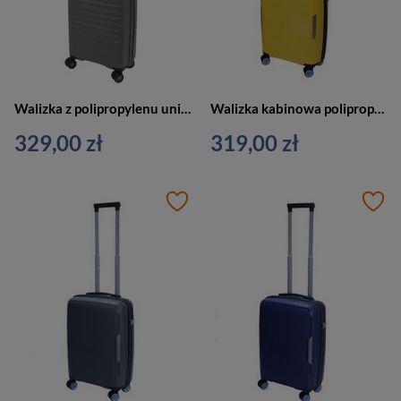
Walizka z polipropylenu unisex Dielle 100 twarda kabinowa z poszerzeniem szara
Walizka kabinowa polipropylenowa unisex Dielle 180 4k twarda żółta
329,00 zł
319,00 zł