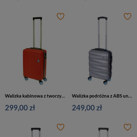
Walizka kabinowa z tworzywa unisex Dielle 130 50 RO na 4 kółkach mała czerwona
Walizka podróżna z ABS unisex Dielle 150 kabinowa mała srebrna
299,00 zł
249,00 zł