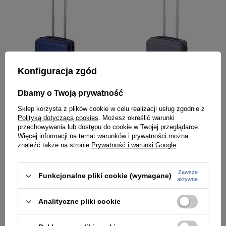
Konfiguracja zgód
Dbamy o Twoją prywatność
Sklep korzysta z plików cookie w celu realizacji usług zgodnie z
Walizka kabinowa z ABS unisex Dielle 130 50 BL mała podróżna na 4 kółkach granatowa
Walizka kabinowa z ABS unisex Dielle 130 50 AN podróżna mała na 4 kółkach szara antracytowa
Polityką dotyczącą cookies
. Możesz określić warunki
przechowywania lub dostępu do cookie w Twojej przeglądarce.
299,00 zł
299,00 zł
Więcej informacji na temat warunków i prywatności można
znaleźć także na stronie
Prywatność i warunki Google
.
NOWOŚĆ
NOWOŚĆ
Zawsze
Funkcjonalne pliki cookie (wymagane)
aktywne
Analityczne pliki cookie