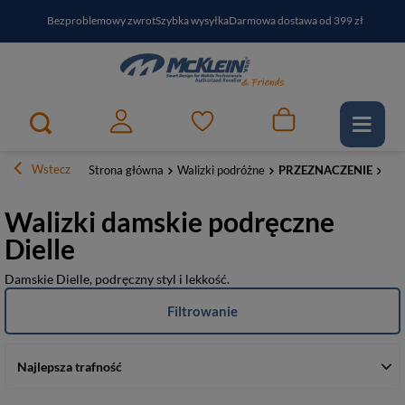
Bezproblemowy zwrot
Szybka wysyłka
Darmowa dostawa od 399 zł
PayPo - kup i zapłać za
30
dni
Zapisz się do newslettera i odbierz RABAT
Wstecz
Strona główna
Walizki podróżne
PRZEZNACZENIE
Pod
Walizki damskie podręczne
Dielle
Damskie Dielle, podręczny styl i lekkość.
Filtrowanie
Najlepsza trafność