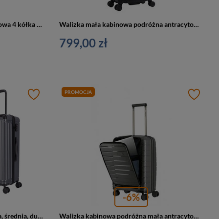
Walizka mała kabinowa antracytowa 4 kółka - Discovery ECLIPSE DL01HA.49.89
Walizka mała kabinowa podróżna antracytowa - Discovery PATROL D003HA.49.89
799,00 zł
PROMOCJA
-6%
Zestaw walizek podróżnych, mała, średnia, duża, ABS, 4 kółka, antracytowe Travelite 72640-20
Walizka kabinowa podróżna mała antracytowa - Travelite Air Base 75346-04