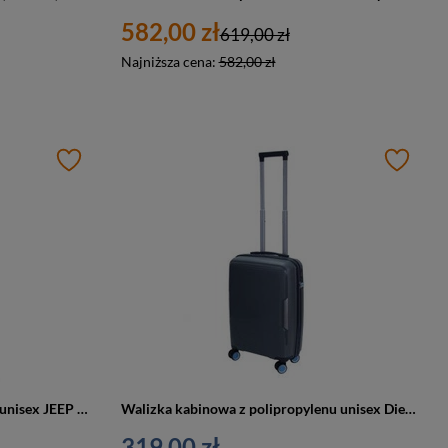
582,00 zł
619,00 zł
Najniższa cena:
582,00 zł
Walizka kabinowa z poliwęglanu unisex JEEP JH001A mała 55 cm antracytowa
Walizka kabinowa z polipropylenu unisex Dielle 180 4K twarda szara
319,00 zł