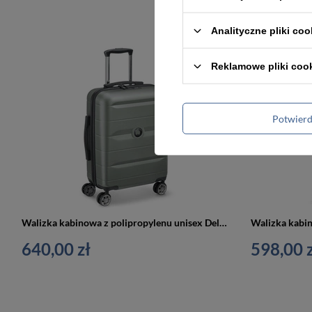
Analityczne pliki coo
NOWOŚĆ
Reklamowe pliki coo
Potwier
Walizka kabinowa z polipropylenu unisex Delsey Comete+ Slim mała szara
640,00 zł
598,00 z