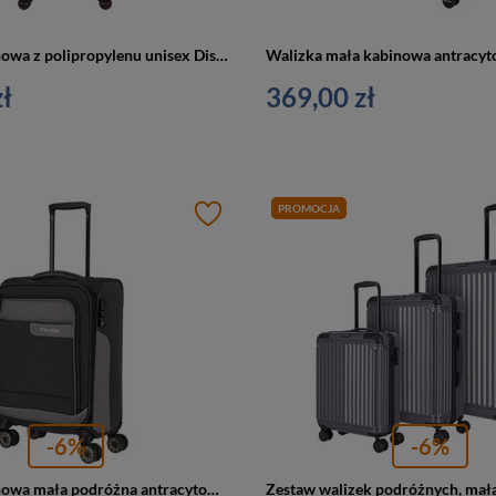
Walizka kabinowa z polipropylenu unisex Discovery LAVA mała na 4 kółkach antracytowa
ł
369,00 zł
PROMOCJA
-6%
-6%
Walizka kabinowa mała podróżna antracytowa materiałowa - Travelite Viia 92847-04