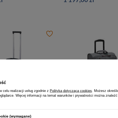
ość
w celu realizacji usług zgodnie z
Polityką dotyczącą cookies
. Możesz określi
eglądarce. Więcej informacji na temat warunków i prywatności można znaleźć
Walizka kabinowa z ABS unisex Dielle 130 50 AN podróżna mała na 4 kółkach szara antracytowa
ł
683,00 zł
cookie (wymagane)