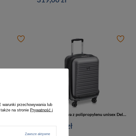
ć warunki przechowywania lub
 także na stronie
Prywatność i
Walizka kabinowa materiałowa unisex Delsey Maubert mała miękka 45 cm antracytowa
Walizka kabinowa z polipropylenu unisex Delsey New Segur 2.0 twarda mała szara
1 156,00 zł
Zawsze aktywne