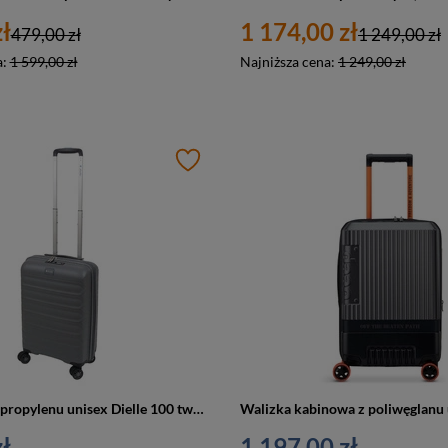
ł
1 174,00 zł
479,00 zł
1 249,00 zł
a:
1 599,00 zł
Najniższa cena:
1 249,00 zł
Walizka z polipropylenu unisex Dielle 100 twarda kabinowa z poszerzeniem szara
ł
1 197,00 zł