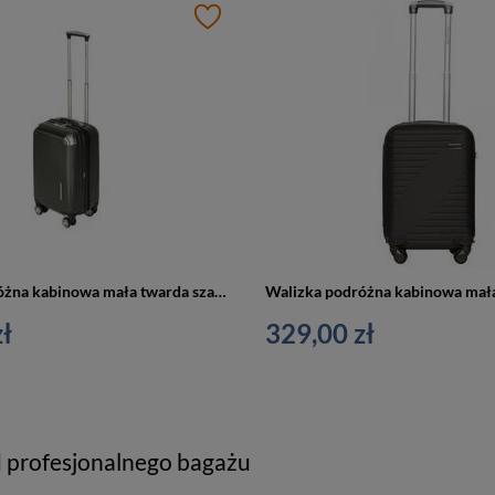
Walizka podróżna kabinowa mała twarda szara Vip Collection Blanc 20''
ł
329,00 zł
d profesjonalnego bagażu