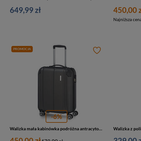
649,99 zł
450,00 z
Najniższa cen
PROMOCJA
-6%
Walizka mała kabinówka podróżna antracytowa ABS - Travelite City 73047-04
450,00 zł
329,00 z