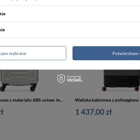
kie
kie
dzam wybrane
Potwierdzam 
Walizka kabinowa z materiału ABS unisex Jeep JH004C mała twarda szara
ł
1 437,00 zł