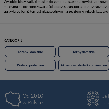
Wysokiej klasy walizki męskie do samolotu szare stanowią trzon no
maksymalną ochronę zawartości podczas transportu lotniczego, łącząc
sprawia, że bagaż ten jest niezawodnym narzędziem w rękach każdego
KATEGORIE
Torebki damskie
Torby damskie
Walizki podróżne
Akcesoria i dodatki odzieżowe
Od 2010
Ja
w Polsce
pr