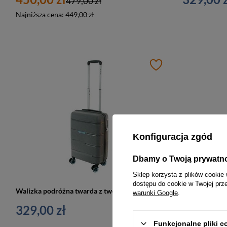
479,00 zł
Najniższa cena:
449,00 zł
Konfiguracja zgód
Dbamy o Twoją prywatn
Sklep korzysta z plików cookie 
dostępu do cookie w Twojej prz
Walizka podróżna twarda z tworzywa unisex Dielle 170 50 AN kabinowa mała antracytowa
warunki Google
.
329,00 zł
299,00 z
Funkcjonalne pliki 