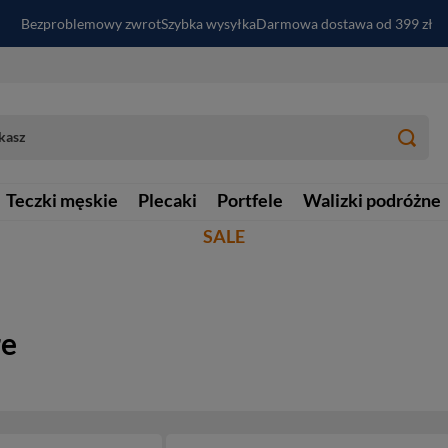
Bezproblemowy zwrot
Szybka wysyłka
Darmowa dostawa od 399 zł
PayPo - kup i zapłać za
30
dni
Zapisz się do newslettera i odbierz RABAT
Teczki męskie
Plecaki
Portfele
Walizki podróżne
SALE
re