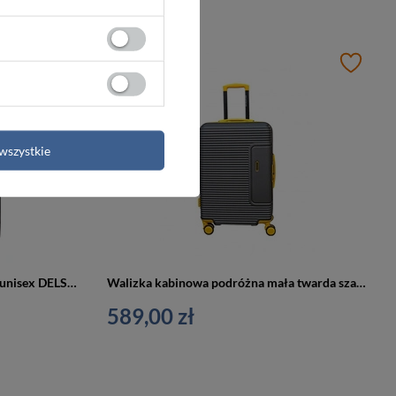
wszystkie
Walizka kabinowa z poliwęglanu unisex DELSEY PARIS JEEP JH001A na 4 kółkach antracytowa
Walizka kabinowa podróżna mała twarda szara - Vip Collection Madryt I 20
589,00 zł