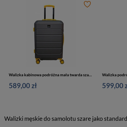
Walizka kabinowa podróżna mała twarda szara - Vip Collection Barbados I 20
589,00 zł
599,00 z
Walizki męskie do samolotu szare jako standar