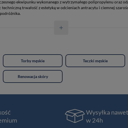
woczesnego ekwipunku wykonanego z wytrzymałego polipropylenu oraz odp
 techniczną trwałość z estetyką w odcieniach antracytu i ciemnej szar
 podróżnika.
Torby męskie
Teczki męskie
Renowacja skóry
kość
Wysyłka nawe
emium
w 24h