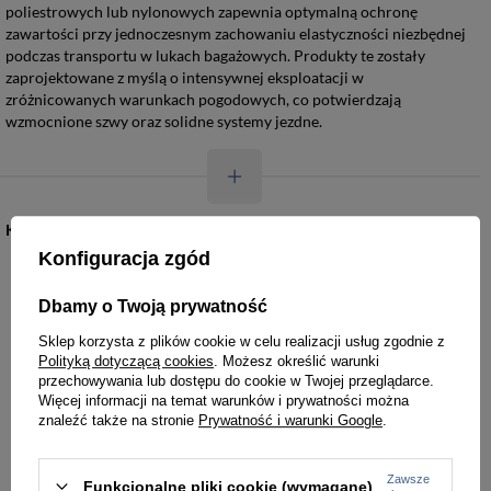
poliestrowych lub nylonowych zapewnia optymalną ochronę
zawartości przy jednoczesnym zachowaniu elastyczności niezbędnej
podczas transportu w lukach bagażowych. Produkty te zostały
zaprojektowane z myślą o intensywnej eksploatacji w
zróżnicowanych warunkach pogodowych, co potwierdzają
wzmocnione szwy oraz solidne systemy jezdne.
KATEGORIE
Konfiguracja zgód
Torebki damskie
Torby damskie
Dbamy o Twoją prywatność
Torby męskie
Teczki męskie
Sklep korzysta z plików cookie w celu realizacji usług zgodnie z
Polityką dotyczącą cookies
. Możesz określić warunki
przechowywania lub dostępu do cookie w Twojej przeglądarce.
Plecaki
Portfele
Więcej informacji na temat warunków i prywatności można
znaleźć także na stronie
Prywatność i warunki Google
.
Walizki podróżne
Akcesoria i dodatki odzieżowe
Zawsze
Funkcjonalne pliki cookie (wymagane)