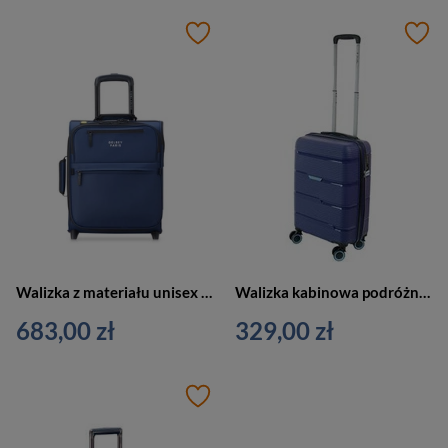
Walizka z materiału unisex Delsey Maubert 2.0 kabinowa 45 cm granatowa
Walizka kabinowa podróżna z materiału unisex Dielle 170 50 BL mała granatowa
683,00 zł
329,00 zł