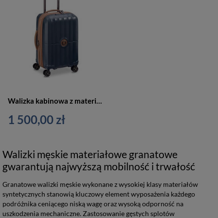
Walizka kabinowa z materiału unisex Delsey ST Tropez na 4 kółkach 55 cm granatowa
1 500,00 zł
Walizki męskie materiałowe granatowe
gwarantują najwyższą mobilność i trwałość
Granatowe walizki męskie wykonane z wysokiej klasy materiałów
syntetycznych stanowią kluczowy element wyposażenia każdego
podróżnika ceniącego niską wagę oraz wysoką odporność na
uszkodzenia mechaniczne. Zastosowanie gęstych splotów