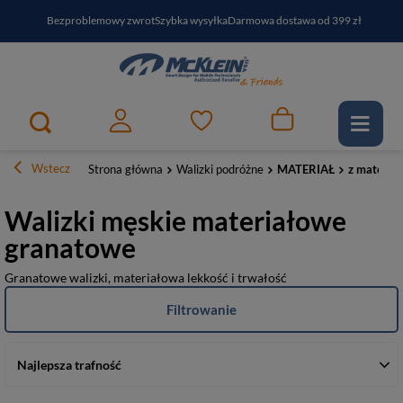
Bezproblemowy zwrot
Szybka wysyłka
Darmowa dostawa od 399 zł
PayPo - kup i zapłać za
30
dni
Zapisz się do newslettera i odbierz RABAT
Wstecz
Strona główna
Walizki podróżne
MATERIAŁ
z materiał
Walizki męskie materiałowe
granatowe
Granatowe walizki, materiałowa lekkość i trwałość
Filtrowanie
Najlepsza trafność