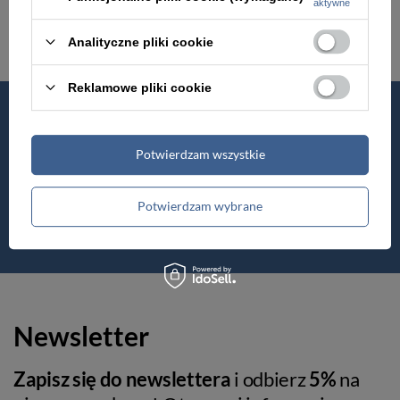
aktywne
Renowacja skóry
Analityczne pliki cookie
Reklamowe pliki cookie
Od 2010
Jakość
w Polsce
premium
Potwierdzam wszystkie
Wysyłka nawet
Darmowa dostawa
w 24h
od 399 zł
Potwierdzam wybrane
Newsletter
Zapisz się do newslettera
i odbierz
5%
na