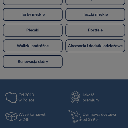
Torby męskie
Teczki męskie
Plecaki
Portfele
Walizki podróżne
Akcesoria i dodatki odzieżowe
Renowacja skóry
Od 2010
Jakość
w Polsce
premium
Wysyłka nawet
Darmowa dostawa
w 24h
od 399 zł