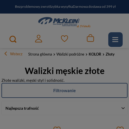
Bezproblemowy zwrot
Szybka wysyłka
Darmowa dostawa od 399 zł
PayPo - kup i zapłać za
30
dni
Zapisz się do newslettera i odbierz RABAT
Wstecz
Strona główna
Walizki podróżne
KOLOR
Złoty
Walizki męskie złote
Złote walizki, męski styl i solidność.
Filtrowanie
Najlepsza trafność