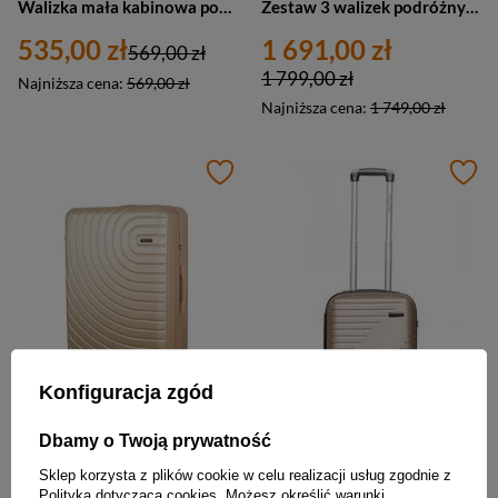
Walizka mała kabinowa podróżna szampańska - Travelite Air Base 75347-40
Zestaw 3 walizek podróżnych szampańskich - Travelite Base 75340-40
535,00 zł
1 691,00 zł
569,00 zł
1 799,00 zł
Najniższa cena:
569,00 zł
Najniższa cena:
1 749,00 zł
Konfiguracja zgód
Dbamy o Twoją prywatność
Walizka podróżna średnia złota ABS - SOLIER AVENTOR STL1064 M
Walizka podróżna kabinowa mała twarda szampańska Vip Collection LAS VEGAS 18"
Sklep korzysta z plików cookie w celu realizacji usług zgodnie z
Polityką dotyczącą cookies
. Możesz określić warunki