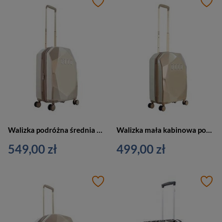
Walizka podróżna średnia 4 kółka złota - ELLE Dimaond EL45HA.60.104
Walizka mała kabinowa podróżna złota - ELLE Diamond EL45HA.49.104
549,00 zł
499,00 zł