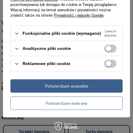
169,99 zł
329,00 zł
przechowywania lub dostępu do cookie w Twojej przeglądarce.
Więcej informacji na temat warunków i prywatności można
znaleźć także na stronie
Prywatność i warunki Google
.
Walizki męskie złote jako wyznacznik prestiżu
w podróży
Zawsze
Funkcjonalne pliki cookie (wymagane)
aktywne
Wytrzymałe walizki męskie złote wykonane z wysokiej jakości
tworzywa ABS stanowią solidną barierę ochronną dla przewożonego
Analityczne pliki cookie
ekwipunku podczas transportu lotniczego i lądowego. Twarda
skorupa skutecznie zabezpiecza zawartość przed naciskiem oraz
Reklamowe pliki cookie
uszkodzeniami mechanicznymi, co czyni je niezastąpionym
elementem bagażu w trakcie intensywnych delegacji.
Jakie marki i materiały definiują standardy tej
Potwierdzam wszystkie
kategorii?
Potwierdzam wybrane
KATEGORIE
Torebki damskie
Torby damskie