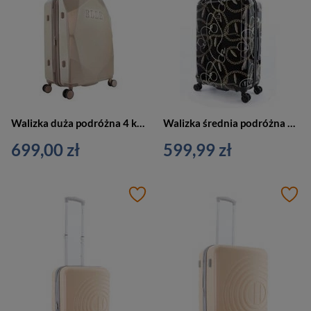
Walizka duża podróżna 4 kółka złota - ELLE Diamond EL45HA.71.104
Walizka średnia podróżna kolorowa 4 kółka - SAXOLINE Golden Age M
699,00 zł
599,99 zł