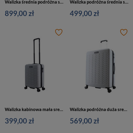
Walizka średnia podróżna srebrna - Discovery PATROL D003HA.60.23
Walizka podróżna średnia srebrna 4 kółka - Discovery REPTILE D004HA.60.23
899,00 zł
499,00 zł
Walizka kabinowa mała srebrna 4 kółka - Discovery REPTILE D004HA.49.23
Walizka podróżna duża srebrna - Discovery REPTILE L D004HA.71.23
399,00 zł
569,00 zł