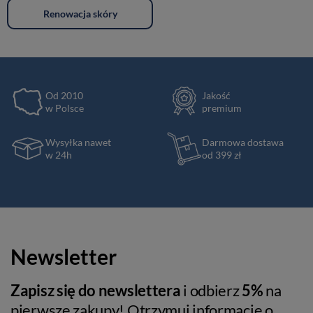
Renowacja skóry
Od 2010
Jakość
w Polsce
premium
Wysyłka nawet
Darmowa dostawa
w 24h
od 399 zł
Newsletter
Zapisz się do newslettera
i odbierz
5%
na
pierwsze zakupy! Otrzymuj informacje o