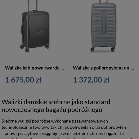
Walizka kabinowa twarda unisex Delsey Turenne Slim 55 cm srebrna
Walizka z polipropylenu unisex DELSEY SHADOW 5.0 duża srebrna platynowa
1 675,00 zł
1 372,00 zł
Walizki damskie srebrne jako standard
nowoczesnego bagażu podróżnego
Srebrne walizki podróżne wykonane z zaawansowanych
technologicznie tworzyw takich jak poliwęglan oraz polipropylen
stanowią szczytowe osiągnięcie w dziedzinie ochrony bagażu. Te