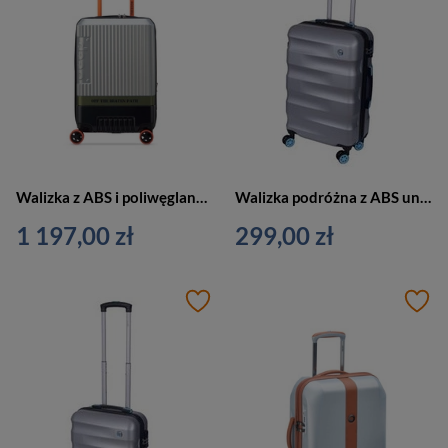
Walizka z ABS i poliwęglanu unisex Jeep JH001A kabinowa 55 cm srebrna
Walizka podróżna z ABS unisex Dielle 150 na 4 kółkach średnia srebrna
1 197,00 zł
299,00 zł