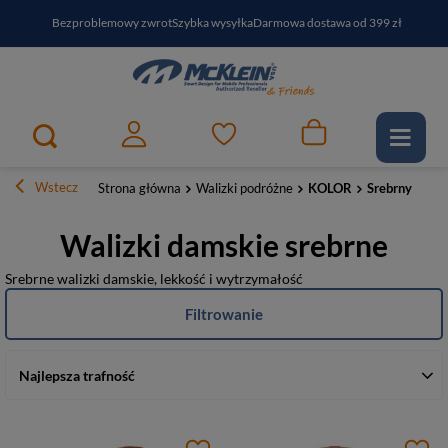
Bezproblemowy zwrot
Szybka wysyłka
Darmowa dostawa od 399 zł
PayPo - kup i zapłać za
30
dni
Zapisz się do newslettera i odbierz RABAT
Wstecz
Strona główna
Walizki podróżne
KOLOR
Srebrny
Walizki damskie srebrne
Srebrne walizki damskie, lekkość i wytrzymałość
Filtrowanie
Najlepsza trafność