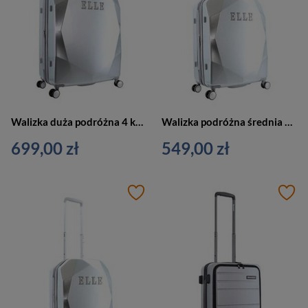
Walizka duża podróżna 4 kółka srebrna - ELLE Diamond EL45HA.71.23
Walizka podróżna średnia 4 kółka srebrna - ELLE Dimaond EL45HA.60.23
699,00 zł
549,00 zł