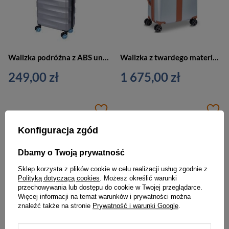
Walizka podróżna z ABS unisex Dielle 150 kabinowa mała srebrna
Walizka z twardego materiału unisex Delsey Promenade podróżna kabinowa srebrna
249,00 zł
1 675,00 zł
Konfiguracja zgód
Dbamy o Twoją prywatność
Sklep korzysta z plików cookie w celu realizacji usług zgodnie z
Polityką dotyczącą cookies
. Możesz określić warunki
przechowywania lub dostępu do cookie w Twojej przeglądarce.
Więcej informacji na temat warunków i prywatności można
znaleźć także na stronie
Prywatność i warunki Google
.