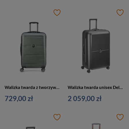
Walizka twarda z tworzywa unisex Delsey Comete Plus walizka średnia srebrna
Walizka twarda unisex Delsey Turenne duża srebrna
729,00 zł
2 059,00 zł