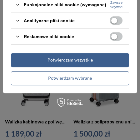
Zawsze
Funkcjonalne pliki cookie (wymagane)
aktywne
Walizka twarda z poliwęglanu unisex Delsey Securitime Zip duża 73 cm srebrna
Walizka twarda z poliwęglanu unisex Delsey Turenne duża na 4 kółkach srebrna
1 819,00 zł
2 059,00 zł
Analityczne pliki cookie
Reklamowe pliki cookie
Potwierdzam wszystkie
Potwierdzam wybrane
Walizka kabinowa z poliwęglanu unisex Delsey Titanium mała na 4 kołach srebrna
Walizka z polipropylenu unisex Delsey ST Tropez kabinowa mała 55 cm srebrna
1 189,00 zł
1 500,00 zł