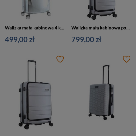
Walizka mała kabinowa 4 kółka srebrna - ELLE Diamond EL45HA.49.23
Walizka mała kabinowa podróżna srebrna - Discovery PATROL D003HA.49.23
499,00 zł
799,00 zł