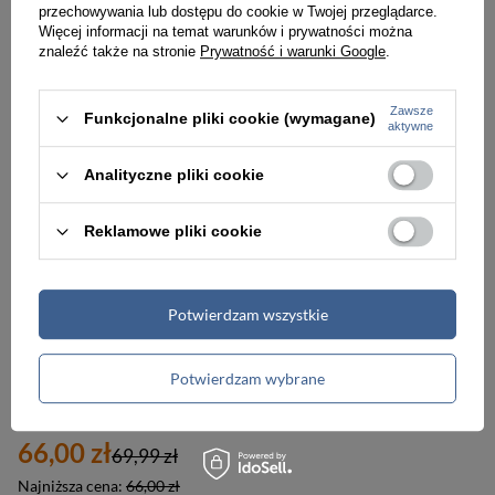
przechowywania lub dostępu do cookie w Twojej przeglądarce.
66,00 zł
66,00 zł
69,99 zł
69,99 zł
Więcej informacji na temat warunków i prywatności można
znaleźć także na stronie
Prywatność i warunki Google
.
Najniższa cena:
66,00 zł
Najniższa cena:
66,00 zł
Zawsze
Funkcjonalne pliki cookie (wymagane)
PROMOCJA
NOWOŚĆ
aktywne
Analityczne pliki cookie
Reklamowe pliki cookie
Potwierdzam wszystkie
-6%
Potwierdzam wybrane
Listonoszka damska z nylonu w kolorze khaki z brązowymi wstawkami ze skóry ekologicznej - Rovicky
66,00 zł
69,99 zł
Najniższa cena:
66,00 zł