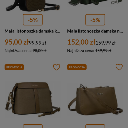
-5%
-5%
Mała listonoszka damska khaki ze skóry ekologicznej — Peterson M-14
Mała listonoszka damska na ramię zielona ze skóry ekologicznej — LuluCastagnette UVEYS
95,00 zł
152,00 zł
99,99 zł
159,99 zł
Najniższa cena:
98,00 zł
Najniższa cena:
159,99 zł
PROMOCJA
PROMOCJA