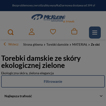
Bezproblemowy zwrot
Szybka wysyłka
Darmowa dostawa od 399 zł
PayPo - kup i zapłać za
30
dni
Zapisz się do newslettera i odbierz RABAT
Wstecz
Strona główna
Torebki damskie
MATERIAŁ
Ze skóry e
Torebki damskie ze skóry
ekologicznej zielone
Ekologiczna skóra, zielona elegancja
Filtrowanie
Najlepsza trafność