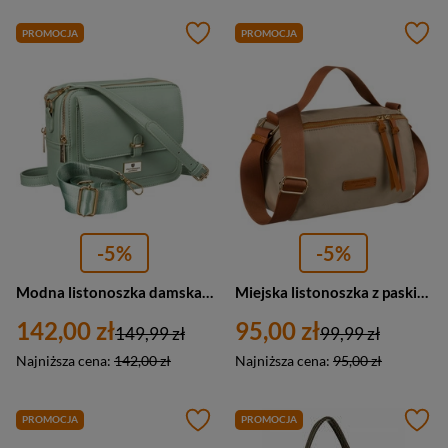
PROMOCJA
PROMOCJA
-5%
-5%
Modna listonoszka damska w zielonym kolorze wykonana ze skóry ekologicznej - Peterson
Miejska listonoszka z paskiem wykonana z nylonu i skóry ekologicznej w kolorach khaki i brązowym - Peterson
142,00 zł
95,00 zł
149,99 zł
99,99 zł
Najniższa cena:
142,00 zł
Najniższa cena:
95,00 zł
PROMOCJA
PROMOCJA