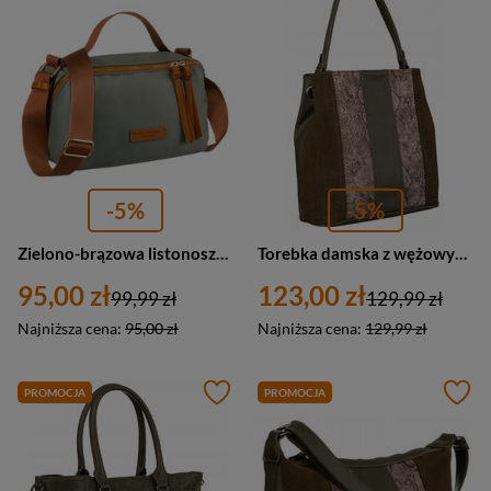
-5%
-5%
Zielono-brązowa listonoszka damska z nylonu i skóry ekologicznej - Peterson
Torebka damska z wężowym wzorem ze skóry ekologicznej khaki - David Jones 6885-4
95,00 zł
123,00 zł
99,99 zł
129,99 zł
Najniższa cena:
95,00 zł
Najniższa cena:
129,99 zł
PROMOCJA
PROMOCJA