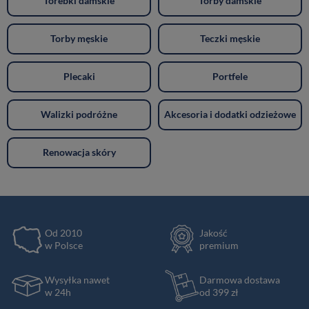
Torebki damskie
Torby damskie
Torby męskie
Teczki męskie
Plecaki
Portfele
Walizki podróżne
Akcesoria i dodatki odzieżowe
Renowacja skóry
Od 2010
Jakość
w Polsce
premium
Wysyłka nawet
Darmowa dostawa
w 24h
od 399 zł