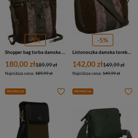
-5%
-5%
Shopper bag torba damska khaki ze skóry eko wzór skóry węża - David Jones 6885-5
Listonoszka damska torebka ze skóry ekologicznej khaki - David Jones 6885-1
180,00 zł
142,00 zł
189,99 zł
149,99 zł
Najniższa cena:
189,99 zł
Najniższa cena:
149,99 zł
PROMOCJA
PROMOCJA