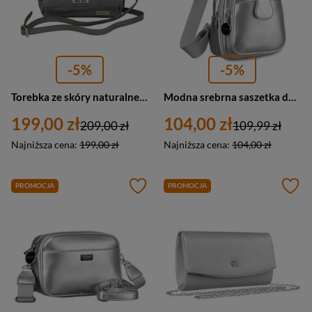
-5%
-5%
Torebka ze skóry naturalnej damska Barberini's 998/1-46 listonoszka mała ciemnosrebrna
Modna srebrna saszetka damska z eko skóry nerka na ramię crossbody Peterson
199,00 zł
104,00 zł
209,00 zł
109,99 zł
Najniższa cena:
199,00 zł
Najniższa cena:
104,00 zł
PROMOCJA
PROMOCJA