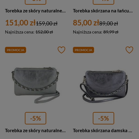
Torebka ze skóry naturalnej damska Barberini's 691/1-16 listonoszka wizytowa mała srebrna
Torebka skórzana na łańcuszku damska Barberini's 537/1-16 listonoszka wizytowa mała srebrna
151,00 zł
85,00 zł
159,00 zł
89,00 zł
Najniższa cena:
152,00 zł
Najniższa cena:
89,99 zł
PROMOCJA
PROMOCJA
-5%
-5%
Torebka ze skóry naturalnej damska Barberinis 172/3-16 listonoszka wizytowa mała srebrna
Torebka skórzana damska Barberini's 172/3-46 listonoszka wizytowa mała ciemnosrebrna