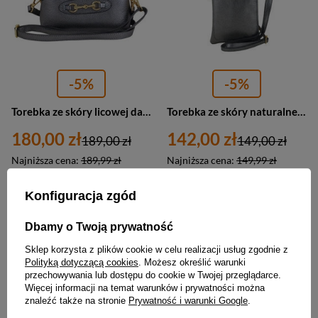
-5%
-5%
Torebka ze skóry licowej damska Barberini 967/1-46 wizytowa mała ciemnosrebrna
Torebka ze skóry naturalnej damska Barberini's 963/1-46 mini listonoszka ciemnosrebrna
180,00 zł
142,00 zł
189,00 zł
149,00 zł
Najniższa cena:
189,99 zł
Najniższa cena:
149,99 zł
Konfiguracja zgód
PROMOCJA
BESTSELLER
PROMOCJA
Dbamy o Twoją prywatność
Sklep korzysta z plików cookie w celu realizacji usług zgodnie z
Polityką dotyczącą cookies
. Możesz określić warunki
przechowywania lub dostępu do cookie w Twojej przeglądarce.
Więcej informacji na temat warunków i prywatności można
znaleźć także na stronie
Prywatność i warunki Google
.