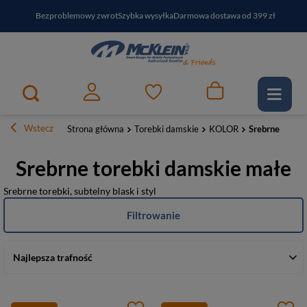
Bezproblemowy zwrot
Szybka wysyłka
Darmowa dostawa od 399 zł
PayPo - kup i zapłać za
30
dni
Zapisz się do newslettera i odbierz RABAT
Wstecz
Strona główna
Torebki damskie
KOLOR
Srebrne
Srebrne torebki damskie małe
Srebrne torebki, subtelny blask i styl
Filtrowanie
Najlepsza trafność