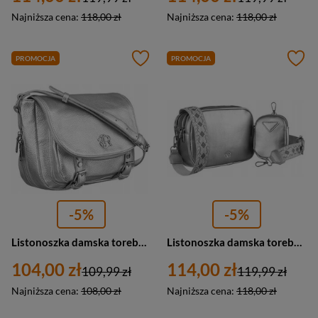
Najniższa cena:
118,00 zł
Najniższa cena:
118,00 zł
PROMOCJA
PROMOCJA
-5%
-5%
Listonoszka damska torebka miejska srebrna ze skóry ekologicznej - Rovicky R-TOR-ALE-2
Listonoszka damska torebka miejska srebrna ze skóry ekologicznej - Rovicky R-KP-08-HRH
104,00 zł
114,00 zł
109,99 zł
119,99 zł
Najniższa cena:
108,00 zł
Najniższa cena:
118,00 zł