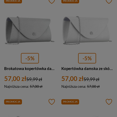
PROMOCJA
PROMOCJA
-5%
-5%
Brokatowa kopertówka damska z łańcuszkiem Rovicky R-XS029-2 mała srebrna
Kopertówka damska ze skóry ekologicznej na łańcuszku Rovicky R-XS029-1 mała srebrna
57,00 zł
57,00 zł
59,99 zł
59,99 zł
Najniższa cena:
57,00 zł
Najniższa cena:
57,00 zł
PROMOCJA
PROMOCJA