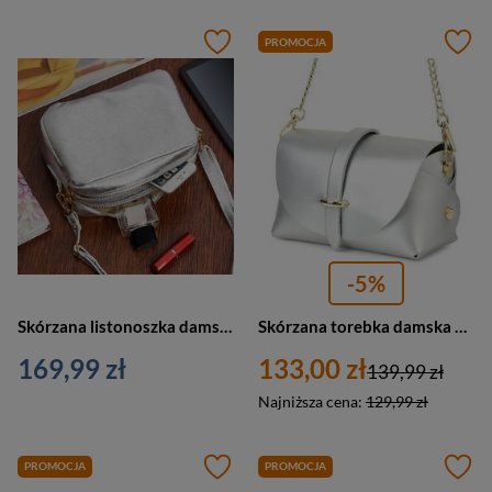
PROMOCJA
-5%
Skórzana listonoszka damska na ramię srebrna - Vera Pelle P10
Skórzana torebka damska wieczorowa na łańcuszku srebrna P45
169,99 zł
133,00 zł
139,99 zł
Najniższa cena:
129,99 zł
PROMOCJA
PROMOCJA