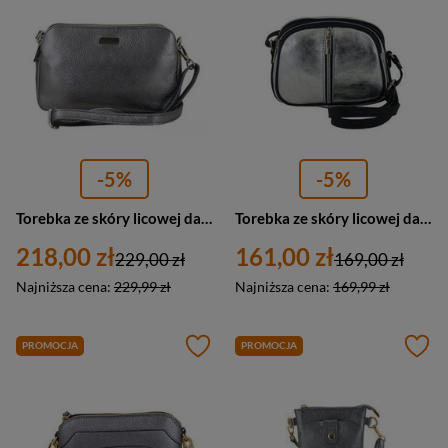
-5%
-5%
Torebka ze skóry licowej damska Barberini's 978-46 listonoszka wizytowa mała ciemnosrebrna
Torebka ze skóry licowej damska Barberini's 03/1-16 listonoszka mała srebrna
218,00 zł
161,00 zł
229,00 zł
169,00 zł
Najniższa cena:
229,99 zł
Najniższa cena:
169,99 zł
PROMOCJA
PROMOCJA