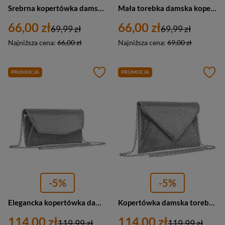
Srebrna kopertówka damska ze skóry ekologicznej zamykana na magnes - Rovicky
Mała torebka damska kopertówka srebrna na telefon - Rovicky R-MW-01
66,00 zł
66,00 zł
69,99 zł
69,99 zł
Najniższa cena:
66,00 zł
Najniższa cena:
69,00 zł
PROMOCJA
PROMOCJA
-5%
-5%
Elegancka kopertówka damska z cyrkoniami srebrna - Peterson XS102
Kopertówka damska torebka wizytowa na łańcuszku srebrna - Peterson XS101
114,00 zł
114,00 zł
119,99 zł
119,99 zł