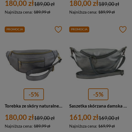
180,00 zł
180,00 zł
189,00 zł
189,00 zł
Najniższa cena:
189,99 zł
Najniższa cena:
189,99 zł
PROMOCJA
PROMOCJA
-5%
-5%
Torebka ze skóry naturalnej damska Barberini's 935-46 nerka mała ciemnosrebrna
Saszetka skórzana damska Barberini's 913/1-16 nerka miejska listonoszka mała srebrna
180,00 zł
161,00 zł
189,00 zł
169,00 zł
Najniższa cena:
189,99 zł
Najniższa cena:
169,99 zł