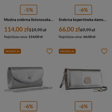
-5%
-6%
Modna srebrna listonoszka damska z szerokim i wąskim paskiem komplecie Peterson
Srebrna kopertówka damska z tkaniny syntetycznej zawieszona na eleganckim łańcuszku - Rovicky
114,00 zł
66,00 zł
119,99 zł
69,99 zł
Najniższa cena:
114,00 zł
Najniższa cena:
66,00 zł
PROMOCJA
PROMOCJA
-6%
-6%