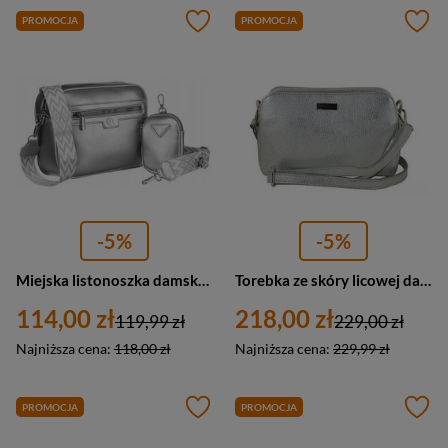
PROMOCJA
PROMOCJA
-5%
-5%
Miejska listonoszka damska torebka srebrna ze skóry ekologicznej - Rovicky R-KP-05-HRH
Torebka ze skóry licowej damska Barberini's 978-16 listonoszka wizytowa mała srebrna
114,00 zł
218,00 zł
119,99 zł
229,00 zł
Najniższa cena:
118,00 zł
Najniższa cena:
229,99 zł
PROMOCJA
PROMOCJA