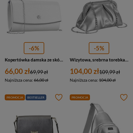
-6%
-5%
Kopertówka damska ze skóry ekologicznej na łańcuszku Rovicky R-XS028-1 mała srebrna
Wizytowa, srebrna torebka damska ze skóry ekologicznej - Rovicky
66,00 zł
104,00 zł
69,99 zł
109,99 zł
Najniższa cena:
66,00 zł
Najniższa cena:
104,00 zł
PROMOCJA
BESTSELLER
PROMOCJA