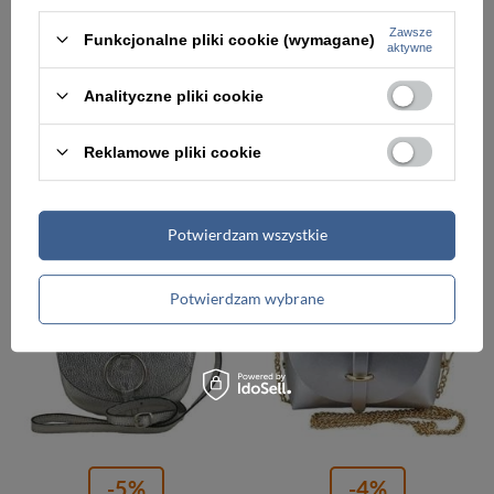
Zawsze
Funkcjonalne pliki cookie (wymagane)
aktywne
-5%
-5%
Analityczne pliki cookie
Torebka ze skóry naturalnej damska Barberini's 691/1-46 listonoszka mała ciemnosrebrna
Torebka ze skóry licowej na łańcuszku damska Barberini's 958/1-16 kopertówka mała srebrna
151,00 zł
113,00 zł
159,00 zł
119,00 zł
Reklamowe pliki cookie
Najniższa cena:
152,00 zł
Najniższa cena:
114,00 zł
Potwierdzam wszystkie
PROMOCJA
PROMOCJA
Potwierdzam wybrane
-5%
-4%