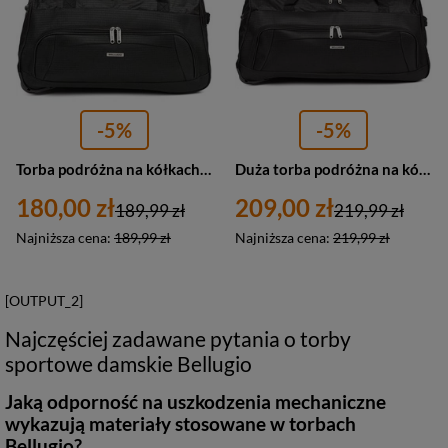
-5%
-5%
Torba podróżna na kółkach średnia ze stelażem czarna - Bellugio Bellugio M T11
Duża torba podróżna na kółkach ze stelażem czarna - Bellugio XL T09
180,00 zł
209,00 zł
189,99 zł
219,99 zł
Najniższa cena:
189,99 zł
Najniższa cena:
219,99 zł
[OUTPUT_2]
Najczęściej zadawane pytania o torby
sportowe damskie Bellugio
Jaką odporność na uszkodzenia mechaniczne
wykazują materiały stosowane w torbach
Bellugio?