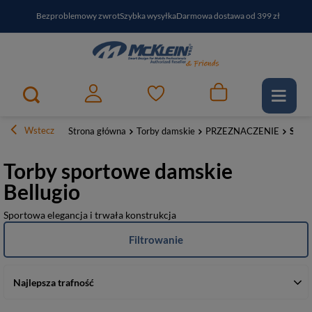
Bezproblemowy zwrot
Szybka wysyłka
Darmowa dostawa od 399 zł
PayPo - kup i zapłać za
30
dni
Zapisz się do newslettera i odbierz RABAT
Wstecz
Strona główna
Torby damskie
PRZEZNACZENIE
Spor
Torby sportowe damskie
Bellugio
Sportowa elegancja i trwała konstrukcja
Filtrowanie
Najlepsza trafność