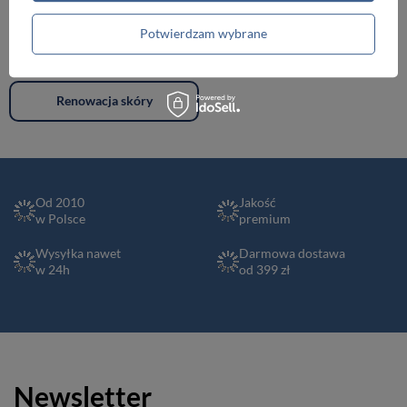
Plecaki
Portfele
Potwierdzam wybrane
Walizki podróżne
Akcesoria i dodatki odzieżowe
Renowacja skóry
Od 2010
Jakość
w Polsce
premium
Wysyłka nawet
Darmowa dostawa
w 24h
od 399 zł
Newsletter