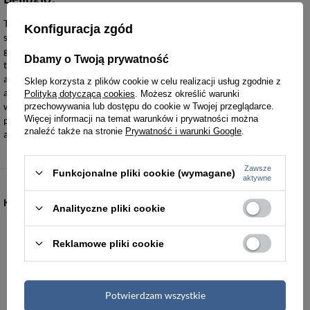
Torby sportowe Bellugio wykonane są z wysokogęstościowych tkanin
Konfiguracja zgód
syntetycznych, takich jak poliester o wzmocnionym splocie, co
gwarantuje wysoką odporność na ścieranie i rozrywanie. Materiał
Dbamy o Twoją prywatność
ten cechuje się niską higroskopijnością, dzięki czemu Twoja torba nie
absorbuje wilgoci i chroni zawartość przed zmiennymi warunkami
Sklep korzysta z plików cookie w celu realizacji usług zgodnie z
atmosferycznymi. W celu zachowania właściwości technicznych
Polityką dotyczącą cookies
. Możesz określić warunki
włókien, do czyszczenia używaj wyłącznie miękkiej szmatki i
przechowywania lub dostępu do cookie w Twojej przeglądarce.
Więcej informacji na temat warunków i prywatności można
preparatów dedykowanych do tekstyliów technicznych, unikając
znaleźć także na stronie
Prywatność i warunki Google
.
agresywnej chemii, która mogłaby osłabić strukturę polimeru.
Zawsze
Funkcjonalne pliki cookie (wymagane)
aktywne
KATEGORIE
Analityczne pliki cookie
Torebki damskie
Torby damskie
Reklamowe pliki cookie
Torby męskie
Teczki męskie
Potwierdzam wszystkie