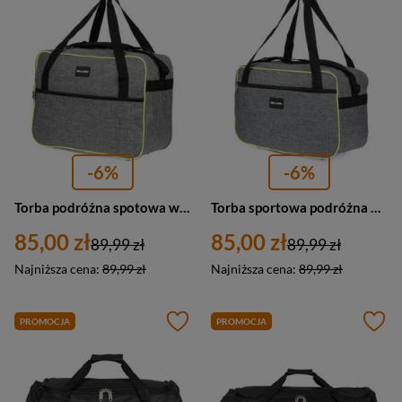
-6%
-6%
Torba podróżna spotowa weekendowa Bellugio GR-7801 materiałowa szara
Torba sportowa podróżna weekednowa Bellugio GR-7800 materiałowa szara
85,00 zł
85,00 zł
89,99 zł
89,99 zł
Najniższa cena:
89,99 zł
Najniższa cena:
89,99 zł
PROMOCJA
PROMOCJA