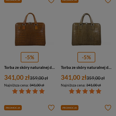
PROMOCJA
PROMOCJA
-5%
-5%
Torba ze skóry naturalnej damska Barberini's 118/1-12 na laptopa A4 croco camel
Torba ze skóry naturalnej damska Barberinis 118/1-9 na laptopa A4 croco ciemnobeżowa
341,00 zł
341,00 zł
359,00 zł
359,00 zł
Najniższa cena:
341,00 zł
Najniższa cena:
341,00 zł
PROMOCJA
PROMOCJA