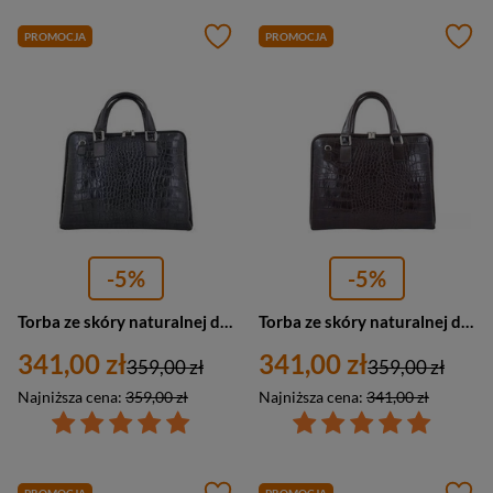
PROMOCJA
PROMOCJA
-5%
-5%
Torba ze skóry naturalnej damska Barberini's 118/1-1 na laptopa aktówka croco A4 czarna
Torba ze skóry naturalnej damska Barberini's 118/1-11 na laptopa A4 croco ciemnobrązowa
341,00 zł
341,00 zł
359,00 zł
359,00 zł
Najniższa cena:
359,00 zł
Najniższa cena:
341,00 zł