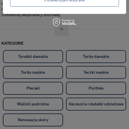
ochronę zawartości przed odkształceniami. Solidna konstrukcja oraz
dbałość o detale sprawiają, że galanteria ta doskonale sprawdza się w
codziennej eksploatacji biurowej.
KATEGORIE
Torebki damskie
Torby damskie
Torby męskie
Teczki męskie
Plecaki
Portfele
Walizki podróżne
Akcesoria i dodatki odzieżowe
Renowacja skóry