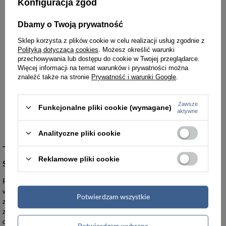
Konfiguracja zgód
Dbamy o Twoją prywatność
Sklep korzysta z plików cookie w celu realizacji usług zgodnie z
Polityką dotyczącą cookies
. Możesz określić warunki
przechowywania lub dostępu do cookie w Twojej przeglądarce.
-5%
-5%
Więcej informacji na temat warunków i prywatności można
znaleźć także na stronie
Prywatność i warunki Google
.
Torba z naturalnej skóry damska Barberini's 899-1 aktówka na laptopa A4 czarna
Torba skórzana unisex Barberinis 488-1 klasyczna na laptopa A4 czarna
332,00 zł
341,00 zł
349,00 zł
359,00 zł
Zawsze
Funkcjonalne pliki cookie (wymagane)
aktywne
Najniższa cena:
349,99 zł
Najniższa cena:
341,00 zł
Analityczne pliki cookie
Torby na dokumenty damskie Barberini's
Reklamowe pliki cookie
stanowią wybór świadomych profesjonalistek
Prezentowane torby, aktówki oraz teczki wykonane z
wyselekcjonowanej skóry naturalnej łączą w sobie surową elegancję
Potwierdzam wszystkie
z bezkompromisową wytrzymałością mechaniczną. Każdy model
został zaprojektowany z myślą o bezpiecznym transporcie
dokumentacji w formacie A4 oraz urządzeń mobilnych, zapewniając
Potwierdzam wybrane