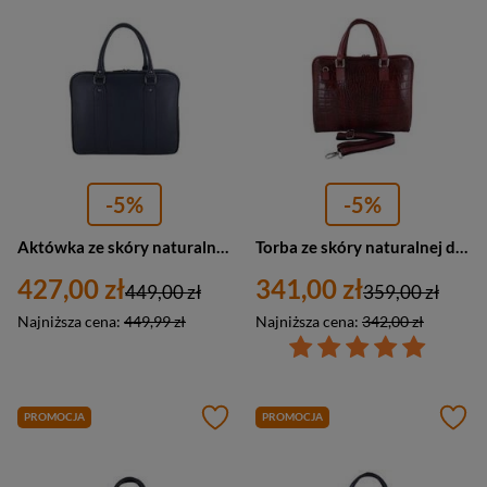
-5%
-5%
Aktówka ze skóry naturalnej damska Barberini's 602-4 teczka na laptopa A4 granatowa
Torba ze skóry naturalnej damska Barberini's 118/1-13 na laptopa croco A4 czerwona
427,00 zł
341,00 zł
449,00 zł
359,00 zł
Najniższa cena:
449,99 zł
Najniższa cena:
342,00 zł
PROMOCJA
PROMOCJA