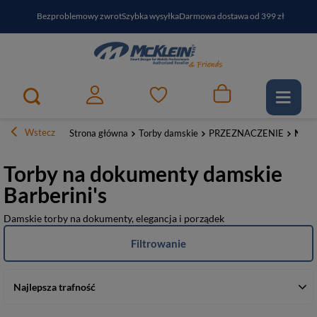
Bezproblemowy zwrot
Szybka wysyłka
Darmowa dostawa od 399 zł
PayPo - kup i zapłać za
30
dni
Zapisz się do newslettera i odbierz RABAT
Wstecz
Strona główna
Torby damskie
PRZEZNACZENIE
Na d
Torby na dokumenty damskie
Barberini's
Damskie torby na dokumenty, elegancja i porządek
Filtrowanie
Najlepsza trafność