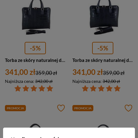
-5%
-5%
Torba ze skóry naturalnej damska Barberinis 118/1-28 na laptopa croco A4 ciemnoszara
Torba ze skóry naturalnej damska Barberini's 118/1-4 na laptopa croco A4 granatowa
341,00 zł
341,00 zł
359,00 zł
359,00 zł
Najniższa cena:
342,00 zł
Najniższa cena:
342,00 zł
PROMOCJA
PROMOCJA